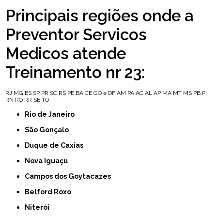
Principais regiões onde a
Preventor Servicos
Medicos atende
Treinamento nr 23:
RJ
MG
ES
SP
PR
SC
RS
PE
BA
CE
GO e DF
AM
PA
AC
AL
AP
MA
MT
MS
PB
PI
RN
RO
RR
SE
TO
Rio de Janeiro
São Gonçalo
Duque de Caxias
Nova Iguaçu
Campos dos Goytacazes
Belford Roxo
Niterói