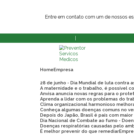
Entre em contato com um de nossos esp
(11) 3873-8808
(11) 3862-9609
Home
Empresa
28 de junho - Dia Mundial de luta contra 
A maternidade e o trabalho, é possível co
Anvisa anuncia novas regras para o prote
Aprenda a lidar com os problemas do tra
Clima organizacional harmonioso melho
Conheça algumas doenças comuns no ve
Depois do Japão, Brasil é país com maio
Dia Nacional de Combate ao fumo - Doen
Doenças respiratórias causadas pelo am
É melhor prevenir do que remediar
Empre