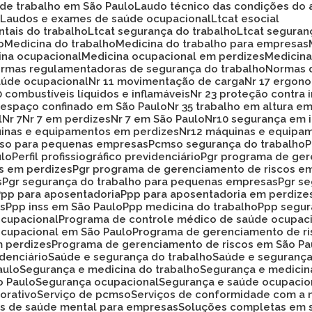
 de trabalho em São Paulo
Laudo técnico das condições do 
o
Laudos e exames de saúde ocupacional
Ltcat esocial
ntais do trabalho
Ltcat segurança do trabalho
Ltcat segura
o
Medicina do trabalho
Medicina do trabalho para empresas
cina ocupacional
Medicina ocupacional em perdizes
Medici
ormas regulamentadoras de segurança do trabalho
Normas 
aúde ocupacional
Nr 11 movimentação de carga
Nr 17 ergon
20 combustíveis líquidos e inflamáveis
Nr 23 proteção contra
33 espaço confinado em São Paulo
Nr 35 trabalho em altura e
l
Nr 7
Nr 7 em perdizes
Nr 7 em São Paulo
Nr10 segurança em 
uinas e equipamentos em perdizes
Nr12 máquinas e equipa
mso para pequenas empresas
Pcmso segurança do trabalho
ulo
Perfil profissiográfico previdenciário
Pgr programa de ge
os em perdizes
Pgr programa de gerenciamento de riscos e
s
Pgr segurança do trabalho para pequenas empresas
Pgr s
Ppp para aposentadoria
Ppp para aposentadoria em perdize
es
Ppp inss em São Paulo
Ppp medicina do trabalho
Ppp segu
ocupacional
Programa de controle médico de saúde ocupac
ocupacional em São Paulo
Programa de gerenciamento de r
m perdizes
Programa de gerenciamento de riscos em São Pa
idenciário
Saúde e segurança do trabalho
Saúde e seguranç
aulo
Segurança e medicina do trabalho
Segurança e medicin
o Paulo
Segurança ocupacional
Segurança e saúde ocupacio
orativo
Serviço de pcmso
Serviços de conformidade com a 
ços de saúde mental para empresas
Soluções completas em 