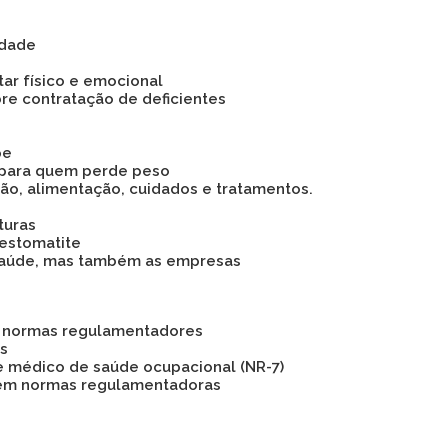
idade
tar físico e emocional
bre contratação de deficientes
pe
 para quem perde peso
são, alimentação, cuidados e tratamentos.
turas
 estomatite
 a saúde, mas também as empresas
as normas regulamentadores
os
e médico de saúde ocupacional (NR-7)
 em normas regulamentadoras