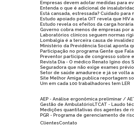
Empresas devem adotar medidas para evi
Entenda o que é adicional de insalubrid
Está cansada, estressada? Cuidado para 
Estudo apoiado pela OIT revela que HIV
Estudo revela os efeitos da carga horári
Governo cobra menos de empresas por a
Laboratórios clínicos seguem normas ríg
Lombalgia é a terceira causa de invalid
Ministério da Previdência Social aponta
Participação no programa Gente que Fala
Preventor participa de congresso sobre
Revista Dia - O médico Renato Igino dos S
Seguradora que não exige exames prévio
Setor de saúde amadurece e já se volta 
Site Melhor Amiga publica reportagem s
Um em cada 100 trabalhadores tem LER
AEP - Análise ergonômica preliminar / A
Gestão de Ambulatório
LTCAT - Laudo té
Medições quantitativas dos agentes de r
PGR - Programa de gerenciamento de ris
Clientes
Contato