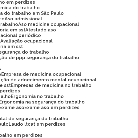
lho em perdizes
ômica do trabalho
ca do trabalho em São Paulo
ico
Aso admissional
trabalho
Aso medicina ocupacional
soria em sst
Atestado aso
acional periódico
r
Avaliação ocupacional
oria em sst
 segurança do trabalho
ação de ppp segurança do trabalho
s
o
Empresa de medicina ocupacional
nção de adoecimento mental ocupacional
e sst
Empresas de medicina no trabalho
 perdizes
balho
Ergonomia no trabalho
Ergonomia na segurança do trabalho
Exame aso
Exame aso em perdizes
ntal de segurança do trabalho
aulo
Laudo ltcat em perdizes
abalho em perdizes