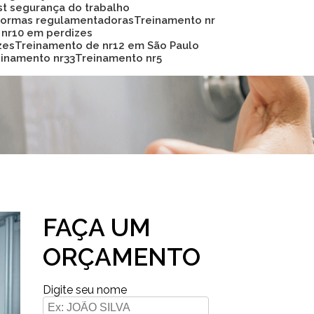
Sst segurança do trabalho
 normas regulamentadoras
Treinamento nr
 nr10 em perdizes
zes
Treinamento de nr12 em São Paulo
reinamento nr33
Treinamento nr5
FAÇA UM
ORÇAMENTO
Digite seu nome