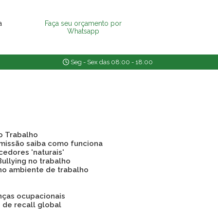
a
Faça seu orçamento por
Whatsapp
Seg - Sex das 08:00 - 18:00
o Trabalho
emissão saiba como funciona
cedores 'naturais'
Bullying no trabalho
 no ambiente de trabalho
nças ocupacionais
o de recall global