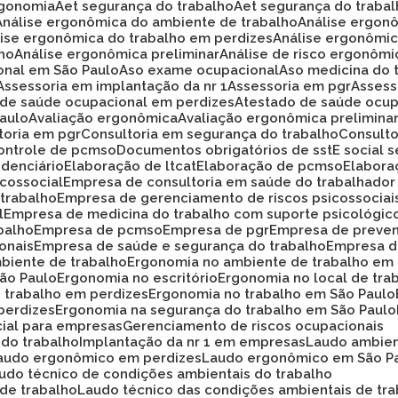
rgonomia
Aet segurança do trabalho
Aet segurança do traba
Análise ergonômica do ambiente de trabalho
Análise ergon
álise ergonômica do trabalho em perdizes
Análise ergonômi
lho
Análise ergonômica preliminar
Análise de risco ergonôm
ional em São Paulo
Aso exame ocupacional
Aso medicina do 
Assessoria em implantação da nr 1
Assessoria em pgr
Asses
o de saúde ocupacional em perdizes
Atestado de saúde ocup
Paulo
Avaliação ergonômica
Avaliação ergonômica prelimina
ltoria em pgr
Consultoria em segurança do trabalho
Consult
Controle de pcmso
Documentos obrigatórios de sst
E social
idenciário
Elaboração de ltcat
Elaboração de pcmso
Elabor
icossocial
Empresa de consultoria em saúde do trabalhador
 trabalho
Empresa de gerenciamento de riscos psicossociai
l
Empresa de medicina do trabalho com suporte psicológic
balho
Empresa de pcmso
Empresa de pgr
Empresa de preve
onais
Empresa de saúde e segurança do trabalho
Empresa d
biente de trabalho
Ergonomia no ambiente de trabalho em
São Paulo
Ergonomia no escritório
Ergonomia no local de tra
o trabalho em perdizes
Ergonomia no trabalho em São Paulo
perdizes
Ergonomia na segurança do trabalho em São Paulo
cial para empresas
Gerenciamento de riscos ocupacionais
 do trabalho
Implantação da nr 1 em empresas
Laudo ambie
Laudo ergonômico em perdizes
Laudo ergonômico em São P
audo técnico de condições ambientais do trabalho
 de trabalho
Laudo técnico das condições ambientais de tr