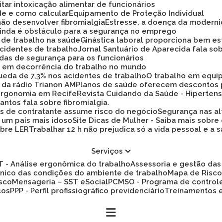
tar intoxicação alimentar de funcionários
ade e como calcular
Equipamento de Proteção Individual
não desenvolver fibromialgia
Estresse, a doença da modern
 ainda é obstáculo para a segurança no emprego
a de trabalho na saúde
Ginástica laboral proporciona bem es
cidentes de trabalho
Jornal Santuário de Aparecida fala so
idas de segurança para os funcionários
ez em decorrência do trabalho no mundo
 queda de 7,3% nos acidentes de trabalho
O trabalho em equi
 da rádio Trianon AM
Planos de saúde oferecem descontos
 ergonomia em Recife
Revista Cuidando da Saúde - Hiperten
antos fala sobre fibromialgia.
s de contratante assume risco do negócio
Segurança nas al
a um país mais idoso
Site Dicas de Mulher - Saiba mais sobre
obre LER
Trabalhar 12 h não prejudica só a vida pessoal e
Serviços
ET - Análise ergonômica do trabalho
Assessoria e gestão d
cnico das condições do ambiente de trabalho
Mapa de Risc
isco
Mensageria – SST eSocial
PCMSO - Programa de control
cos
PPP - Perfil profissiográfico previdenciário
Treinamentos