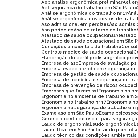
Aep análise ergonômica preliminar
Aet e
Aet segurança do trabalho em São Paulo
Análise ergonômica do trabalho nr 17
An
Análise ergonômica dos postos de traba
Aso admissional em perdizes
Aso admiss
Aso periódico
Aso de retorno ao trabalho
Atestado de saúde ocupacional
Atestad
Atestado de saúde ocupacional em São 
Condições ambientais de trabalho
Consu
Controle medico de saude ocupacional
Elaboração do perfil profissiográfico prev
Empresa de aso
Empresa de avaliação ps
Empresa especializada em segurança do
Empresa de gestão de saúde ocupaciona
Empresa de medicina e segurança do tra
Empresa de prevenção de riscos ocupaci
Empresas que fazem sst
Ergonomia no am
Ergonomia no ambiente de trabalho em 
Ergonomia no trabalho nr 17
Ergonomia n
Ergonomia na segurança do trabalho em 
Exame aso em São Paulo
Exame psicosso
Gerenciamento de riscos para segurança
Laudo de ergonomia
Laudo ergonômico
Laudo ltcat em São Paulo
Laudo pcmso
L
Laudo técnico das condições ambientais