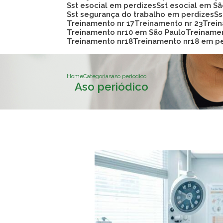
Sst esocial em perdizes
Sst esocial em S
Sst segurança do trabalho em perdizes
S
Treinamento nr 17
Treinamento nr 23
Trei
Treinamento nr10 em São Paulo
Treiname
Treinamento nr18
Treinamento nr18 em p
Home
Categorias
aso periodico
Aso periódico