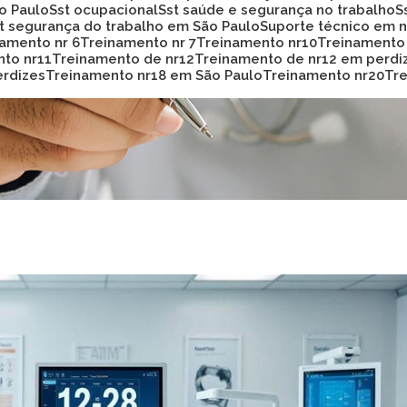
ão Paulo
Sst ocupacional
Sst saúde e segurança no trabalho
st segurança do trabalho em São Paulo
Suporte técnico em
namento nr 6
Treinamento nr 7
Treinamento nr10
Treinamento
nto nr11
Treinamento de nr12
Treinamento de nr12 em perdi
erdizes
Treinamento nr18 em São Paulo
Treinamento nr20
T