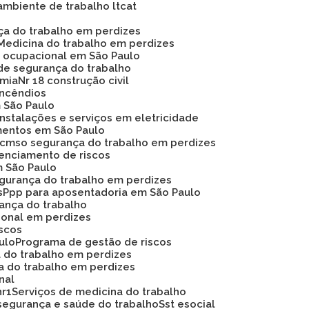
ambiente de trabalho ltcat
nça do trabalho em perdizes
Medicina do trabalho em perdizes
na ocupacional em São Paulo
de segurança do trabalho
omia
Nr 18 construção civil
 incêndios
m São Paulo
instalações e serviços em eletricidade
mentos em São Paulo
Pcmso segurança do trabalho em perdizes
renciamento de riscos
m São Paulo
egurança do trabalho em perdizes
s
Ppp para aposentadoria em São Paulo
rança do trabalho
ional em perdizes
iscos
ulo
Programa de gestão de riscos
a do trabalho em perdizes
a do trabalho em perdizes
nal
nr1
Serviços de medicina do trabalho
segurança e saúde do trabalho
Sst esocial