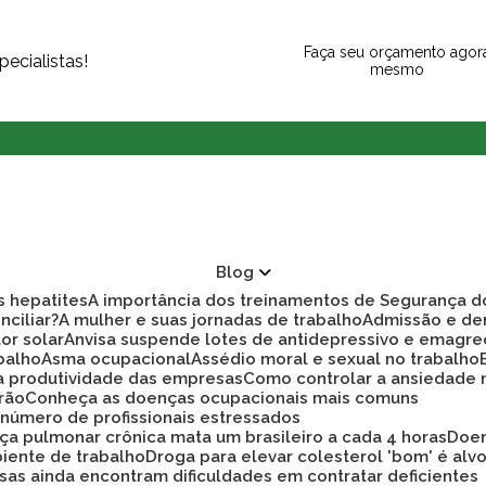
Faça seu orçamento agor
ecialistas!
mesmo
Blog
as hepatites
A importância dos treinamentos de Segurança d
nciliar?
A mulher e suas jornadas de trabalho
Admissão e d
tor solar
Anvisa suspende lotes de antidepressivo e emagre
balho
Asma ocupacional
Assédio moral e sexual no trabalho
ra produtividade das empresas
Como controlar a ansiedade
rão
Conheça as doenças ocupacionais mais comuns
r número de profissionais estressados
ça pulmonar crônica mata um brasileiro a cada 4 horas
Doe
biente de trabalho
Droga para elevar colesterol 'bom' é alv
sas ainda encontram dificuldades em contratar deficientes