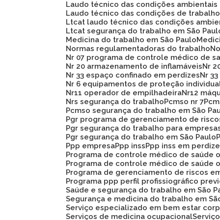
Laudo técnico das condições ambientais
Laudo técnico das condições de trabalh
Ltcat laudo técnico das condições ambie
Ltcat segurança do trabalho em São Paul
Medicina do trabalho em São Paulo
Medi
Normas regulamentadoras do trabalho
N
Nr 07 programa de controle médico de s
Nr 20 armazenamento de inflamáveis
Nr 
Nr 33 espaço confinado em perdizes
Nr 
Nr 6 equipamentos de proteção individua
Nr11 operador de empilhadeira
Nr12 máq
Nrs segurança do trabalho
Pcmso nr 7
Pc
Pcmso segurança do trabalho em São Pa
Pgr programa de gerenciamento de risc
Pgr segurança do trabalho para empresa
Pgr segurança do trabalho em São Paulo
Ppp empresa
Ppp inss
Ppp inss em perdiz
Programa de controle médico de saúde 
Programa de controle médico de saúde 
Programa de gerenciamento de riscos e
Programa ppp perfil profissiográfico prev
Saúde e segurança do trabalho em São P
Segurança e medicina do trabalho em Sã
Serviço especializado em bem estar corp
Serviços de medicina ocupacional
Servi