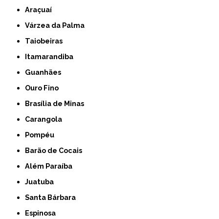
Araçuaí
Várzea da Palma
Taiobeiras
Itamarandiba
Guanhães
Ouro Fino
Brasília de Minas
Carangola
Pompéu
Barão de Cocais
Além Paraíba
Juatuba
Santa Bárbara
Espinosa