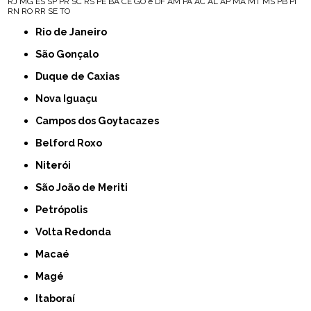
RJ
MG
ES
SP
PR
SC
RS
PE
BA
CE
GO e DF
AM
PA
AC
AL
AP
MA
MT
MS
PB
PI
RN
RO
RR
SE
TO
Rio de Janeiro
São Gonçalo
Duque de Caxias
Nova Iguaçu
Campos dos Goytacazes
Belford Roxo
Niterói
São João de Meriti
Petrópolis
Volta Redonda
Macaé
Magé
Itaboraí