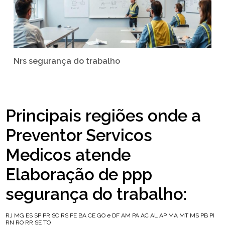
Nrs segurança do trabalho
Principais regiões onde a
Preventor Servicos
Medicos atende
Elaboração de ppp
segurança do trabalho:
RJ
MG
ES
SP
PR
SC
RS
PE
BA
CE
GO e DF
AM
PA
AC
AL
AP
MA
MT
MS
PB
PI
RN
RO
RR
SE
TO