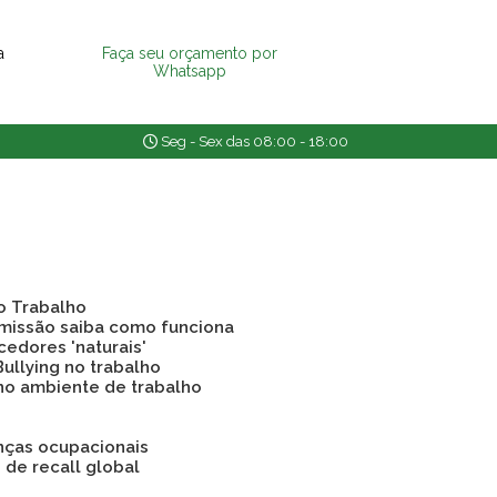
a
Faça seu orçamento por
Whatsapp
Seg - Sex das 08:00 - 18:00
o Trabalho
emissão saiba como funciona
cedores 'naturais'
Bullying no trabalho
 no ambiente de trabalho
nças ocupacionais
o de recall global