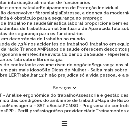
tar intoxicação alimentar de funcionários
ade e como calcular
Equipamento de Proteção Individual
não desenvolver fibromialgia
Estresse, a doença da modern
 ainda é obstáculo para a segurança no emprego
a de trabalho na saúde
Ginástica laboral proporciona bem es
cidentes de trabalho
Jornal Santuário de Aparecida fala so
idas de segurança para os funcionários
ez em decorrência do trabalho no mundo
 queda de 7,3% nos acidentes de trabalho
O trabalho em equi
 da rádio Trianon AM
Planos de saúde oferecem descontos
 ergonomia em Recife
Revista Cuidando da Saúde - Hiperten
antos fala sobre fibromialgia.
s de contratante assume risco do negócio
Segurança nas al
a um país mais idoso
Site Dicas de Mulher - Saiba mais sobre
obre LER
Trabalhar 12 h não prejudica só a vida pessoal e
Serviços
ET - Análise ergonômica do trabalho
Assessoria e gestão d
cnico das condições do ambiente de trabalho
Mapa de Risc
isco
Mensageria – SST eSocial
PCMSO - Programa de control
cos
PPP - Perfil profissiográfico previdenciário
Treinamentos