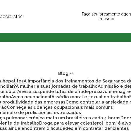
Faça seu orçamento agor
ecialistas!
mesmo
Blog
as hepatites
A importância dos treinamentos de Segurança d
nciliar?
A mulher e suas jornadas de trabalho
Admissão e d
tor solar
Anvisa suspende lotes de antidepressivo e emagre
balho
Asma ocupacional
Assédio moral e sexual no trabalho
ra produtividade das empresas
Como controlar a ansiedade
rão
Conheça as doenças ocupacionais mais comuns
r número de profissionais estressados
ça pulmonar crônica mata um brasileiro a cada 4 horas
Doe
biente de trabalho
Droga para elevar colesterol 'bom' é alv
sas ainda encontram dificuldades em contratar deficientes