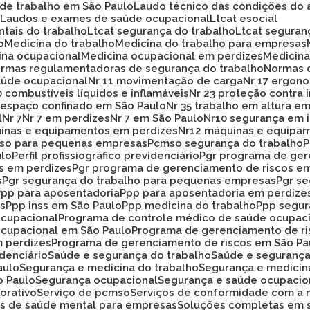
 de trabalho em São Paulo
Laudo técnico das condições do 
o
Laudos e exames de saúde ocupacional
Ltcat esocial
ntais do trabalho
Ltcat segurança do trabalho
Ltcat segura
o
Medicina do trabalho
Medicina do trabalho para empresas
cina ocupacional
Medicina ocupacional em perdizes
Medici
ormas regulamentadoras de segurança do trabalho
Normas 
aúde ocupacional
Nr 11 movimentação de carga
Nr 17 ergon
20 combustíveis líquidos e inflamáveis
Nr 23 proteção contra
33 espaço confinado em São Paulo
Nr 35 trabalho em altura e
l
Nr 7
Nr 7 em perdizes
Nr 7 em São Paulo
Nr10 segurança em 
uinas e equipamentos em perdizes
Nr12 máquinas e equipa
mso para pequenas empresas
Pcmso segurança do trabalho
ulo
Perfil profissiográfico previdenciário
Pgr programa de ge
os em perdizes
Pgr programa de gerenciamento de riscos e
s
Pgr segurança do trabalho para pequenas empresas
Pgr s
Ppp para aposentadoria
Ppp para aposentadoria em perdize
es
Ppp inss em São Paulo
Ppp medicina do trabalho
Ppp segu
ocupacional
Programa de controle médico de saúde ocupac
ocupacional em São Paulo
Programa de gerenciamento de r
m perdizes
Programa de gerenciamento de riscos em São Pa
idenciário
Saúde e segurança do trabalho
Saúde e seguranç
aulo
Segurança e medicina do trabalho
Segurança e medicin
o Paulo
Segurança ocupacional
Segurança e saúde ocupacio
orativo
Serviço de pcmso
Serviços de conformidade com a 
ços de saúde mental para empresas
Soluções completas em 