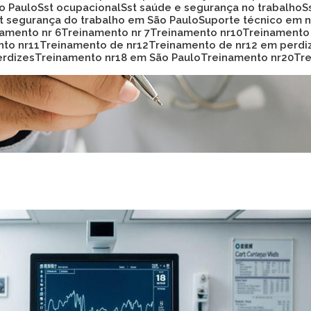
ão Paulo
Sst ocupacional
Sst saúde e segurança no trabalho
st segurança do trabalho em São Paulo
Suporte técnico em
namento nr 6
Treinamento nr 7
Treinamento nr10
Treinamento
nto nr11
Treinamento de nr12
Treinamento de nr12 em perdi
erdizes
Treinamento nr18 em São Paulo
Treinamento nr20
T