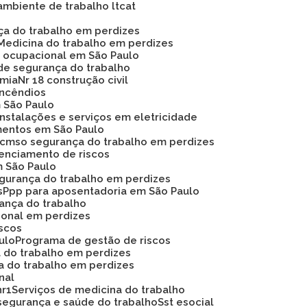
ambiente de trabalho ltcat
nça do trabalho em perdizes
Medicina do trabalho em perdizes
na ocupacional em São Paulo
de segurança do trabalho
omia
Nr 18 construção civil
 incêndios
m São Paulo
instalações e serviços em eletricidade
mentos em São Paulo
Pcmso segurança do trabalho em perdizes
renciamento de riscos
m São Paulo
egurança do trabalho em perdizes
s
Ppp para aposentadoria em São Paulo
rança do trabalho
ional em perdizes
iscos
ulo
Programa de gestão de riscos
a do trabalho em perdizes
a do trabalho em perdizes
nal
nr1
Serviços de medicina do trabalho
segurança e saúde do trabalho
Sst esocial