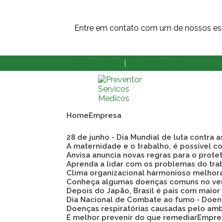
Entre em contato com um de nossos esp
(11) 3873-8808
(11) 3862-9609
Home
Empresa
28 de junho - Dia Mundial de luta contra 
A maternidade e o trabalho, é possível co
Anvisa anuncia novas regras para o prote
Aprenda a lidar com os problemas do tra
Clima organizacional harmonioso melho
Conheça algumas doenças comuns no ve
Depois do Japão, Brasil é país com maio
Dia Nacional de Combate ao fumo - Doen
Doenças respiratórias causadas pelo am
É melhor prevenir do que remediar
Empre