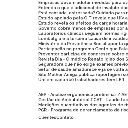
Empresas devem adotar medidas para evi
Entenda o que é adicional de insalubrid
Está cansada, estressada? Cuidado para 
Estudo apoiado pela OIT revela que HIV
Estudo revela os efeitos da carga horári
Governo cobra menos de empresas por a
Laboratórios clínicos seguem normas ríg
Lombalgia é a terceira causa de invalid
Ministério da Previdência Social aponta
Participação no programa Gente que Fala
Preventor participa de congresso sobre
Revista Dia - O médico Renato Igino dos S
Seguradora que não exige exames prévio
Setor de saúde amadurece e já se volta 
Site Melhor Amiga publica reportagem s
Um em cada 100 trabalhadores tem LER
AEP - Análise ergonômica preliminar / A
Gestão de Ambulatório
LTCAT - Laudo té
Medições quantitativas dos agentes de r
PGR - Programa de gerenciamento de ris
Clientes
Contato