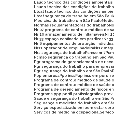
Laudo técnico das condições ambientais
Laudo técnico das condições de trabalh
Ltcat laudo técnico das condições ambie
Ltcat segurança do trabalho em São Paul
Medicina do trabalho em São Paulo
Medi
Normas regulamentadoras do trabalho
N
Nr 07 programa de controle médico de s
Nr 20 armazenamento de inflamáveis
Nr 
Nr 33 espaço confinado em perdizes
Nr 
Nr 6 equipamentos de proteção individua
Nr11 operador de empilhadeira
Nr12 máq
Nrs segurança do trabalho
Pcmso nr 7
Pc
Pcmso segurança do trabalho em São Pa
Pgr programa de gerenciamento de risc
Pgr segurança do trabalho para empresa
Pgr segurança do trabalho em São Paulo
Ppp empresa
Ppp inss
Ppp inss em perdiz
Programa de controle médico de saúde 
Programa de controle médico de saúde 
Programa de gerenciamento de riscos e
Programa ppp perfil profissiográfico prev
Saúde e segurança do trabalho em São P
Segurança e medicina do trabalho em Sã
Serviço especializado em bem estar corp
Serviços de medicina ocupacional
Servi