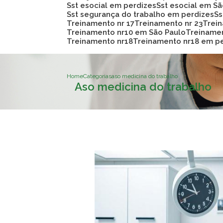
Sst esocial em perdizes
Sst esocial em S
Sst segurança do trabalho em perdizes
S
Treinamento nr 17
Treinamento nr 23
Trei
Treinamento nr10 em São Paulo
Treiname
Treinamento nr18
Treinamento nr18 em p
Home
Categorias
aso medicina do trabalho
Aso medicina do trabalho