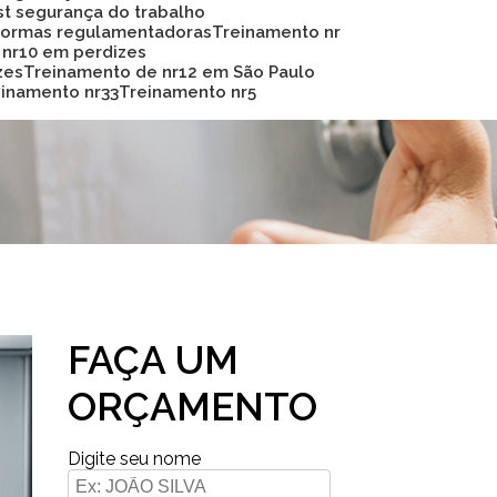
Sst segurança do trabalho
 normas regulamentadoras
Treinamento nr
 nr10 em perdizes
zes
Treinamento de nr12 em São Paulo
reinamento nr33
Treinamento nr5
FAÇA UM
ORÇAMENTO
Digite seu nome