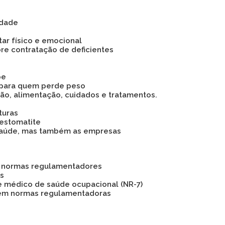
idade
tar físico e emocional
bre contratação de deficientes
pe
 para quem perde peso
são, alimentação, cuidados e tratamentos.
turas
 estomatite
 a saúde, mas também as empresas
as normas regulamentadores
os
e médico de saúde ocupacional (NR-7)
 em normas regulamentadoras