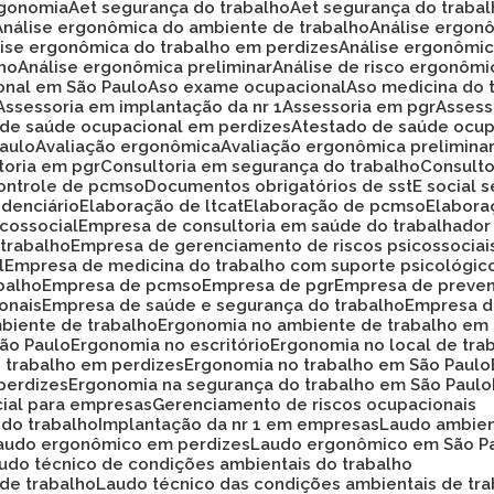
rgonomia
Aet segurança do trabalho
Aet segurança do traba
Análise ergonômica do ambiente de trabalho
Análise ergon
álise ergonômica do trabalho em perdizes
Análise ergonômi
lho
Análise ergonômica preliminar
Análise de risco ergonôm
ional em São Paulo
Aso exame ocupacional
Aso medicina do 
Assessoria em implantação da nr 1
Assessoria em pgr
Asses
o de saúde ocupacional em perdizes
Atestado de saúde ocup
Paulo
Avaliação ergonômica
Avaliação ergonômica prelimina
ltoria em pgr
Consultoria em segurança do trabalho
Consult
Controle de pcmso
Documentos obrigatórios de sst
E social
idenciário
Elaboração de ltcat
Elaboração de pcmso
Elabor
icossocial
Empresa de consultoria em saúde do trabalhador
 trabalho
Empresa de gerenciamento de riscos psicossociai
l
Empresa de medicina do trabalho com suporte psicológic
balho
Empresa de pcmso
Empresa de pgr
Empresa de preve
onais
Empresa de saúde e segurança do trabalho
Empresa d
biente de trabalho
Ergonomia no ambiente de trabalho em
São Paulo
Ergonomia no escritório
Ergonomia no local de tra
o trabalho em perdizes
Ergonomia no trabalho em São Paulo
perdizes
Ergonomia na segurança do trabalho em São Paulo
cial para empresas
Gerenciamento de riscos ocupacionais
 do trabalho
Implantação da nr 1 em empresas
Laudo ambie
Laudo ergonômico em perdizes
Laudo ergonômico em São P
audo técnico de condições ambientais do trabalho
 de trabalho
Laudo técnico das condições ambientais de tr