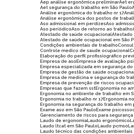
Aep análise ergonômica preliminar
Aet e
Aet segurança do trabalho em São Paulo
Análise ergonômica do trabalho nr 17
An
Análise ergonômica dos postos de traba
Aso admissional em perdizes
Aso admiss
Aso periódico
Aso de retorno ao trabalho
Atestado de saúde ocupacional
Atestad
Atestado de saúde ocupacional em São 
Condições ambientais de trabalho
Consu
Controle medico de saude ocupacional
Elaboração do perfil profissiográfico prev
Empresa de aso
Empresa de avaliação ps
Empresa especializada em segurança do
Empresa de gestão de saúde ocupaciona
Empresa de medicina e segurança do tra
Empresa de prevenção de riscos ocupaci
Empresas que fazem sst
Ergonomia no am
Ergonomia no ambiente de trabalho em 
Ergonomia no trabalho nr 17
Ergonomia n
Ergonomia na segurança do trabalho em 
Exame aso em São Paulo
Exame psicosso
Gerenciamento de riscos para segurança
Laudo de ergonomia
Laudo ergonômico
Laudo ltcat em São Paulo
Laudo pcmso
L
Laudo técnico das condições ambientais