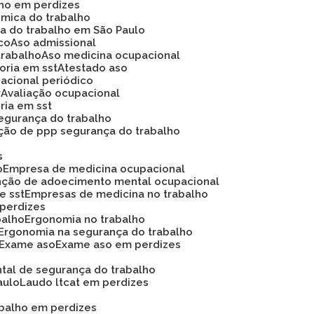
lho em perdizes
ômica do trabalho
ca do trabalho em São Paulo
ico
Aso admissional
trabalho
Aso medicina ocupacional
soria em sst
Atestado aso
acional periódico
r
Avaliação ocupacional
oria em sst
 segurança do trabalho
ação de ppp segurança do trabalho
s
o
Empresa de medicina ocupacional
nção de adoecimento mental ocupacional
e sst
Empresas de medicina no trabalho
 perdizes
balho
Ergonomia no trabalho
Ergonomia na segurança do trabalho
Exame aso
Exame aso em perdizes
ntal de segurança do trabalho
aulo
Laudo ltcat em perdizes
abalho em perdizes