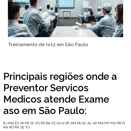
Treinamento de nr12 em São Paulo
Principais regiões onde a
Preventor Servicos
Medicos atende Exame
aso em São Paulo:
RJ
MG
ES
SP
PR
SC
RS
PE
BA
CE
GO e DF
AM
PA
AC
AL
AP
MA
MT
MS
PB
PI
RN
RO
RR
SE
TO