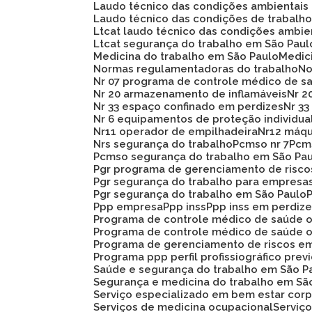
Laudo técnico das condições ambientais
Laudo técnico das condições de trabalh
Ltcat laudo técnico das condições ambie
Ltcat segurança do trabalho em São Paul
Medicina do trabalho em São Paulo
Medi
Normas regulamentadoras do trabalho
N
Nr 07 programa de controle médico de s
Nr 20 armazenamento de inflamáveis
Nr 
Nr 33 espaço confinado em perdizes
Nr 
Nr 6 equipamentos de proteção individua
Nr11 operador de empilhadeira
Nr12 máq
Nrs segurança do trabalho
Pcmso nr 7
Pc
Pcmso segurança do trabalho em São Pa
Pgr programa de gerenciamento de risc
Pgr segurança do trabalho para empresa
Pgr segurança do trabalho em São Paulo
Ppp empresa
Ppp inss
Ppp inss em perdiz
Programa de controle médico de saúde 
Programa de controle médico de saúde 
Programa de gerenciamento de riscos e
Programa ppp perfil profissiográfico prev
Saúde e segurança do trabalho em São P
Segurança e medicina do trabalho em Sã
Serviço especializado em bem estar corp
Serviços de medicina ocupacional
Servi