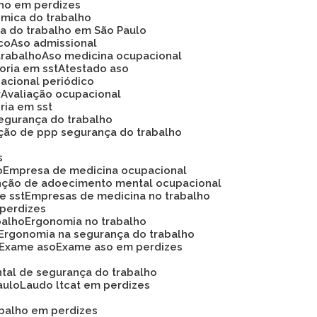
lho em perdizes
ômica do trabalho
ca do trabalho em São Paulo
ico
Aso admissional
trabalho
Aso medicina ocupacional
soria em sst
Atestado aso
acional periódico
r
Avaliação ocupacional
oria em sst
 segurança do trabalho
ação de ppp segurança do trabalho
s
o
Empresa de medicina ocupacional
nção de adoecimento mental ocupacional
e sst
Empresas de medicina no trabalho
 perdizes
balho
Ergonomia no trabalho
Ergonomia na segurança do trabalho
Exame aso
Exame aso em perdizes
ntal de segurança do trabalho
aulo
Laudo ltcat em perdizes
abalho em perdizes