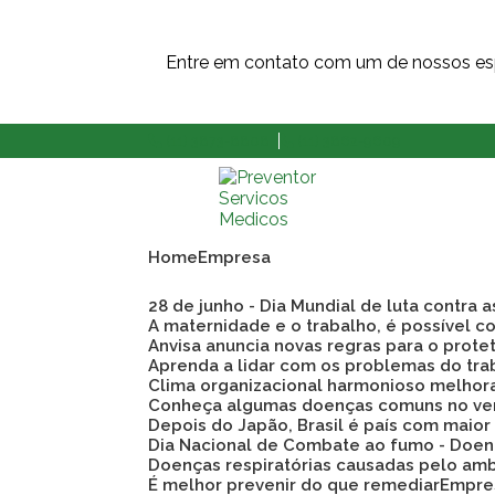
Entre em contato com um de nossos esp
(11) 3873-8808
(11) 3862-9609
Home
Empresa
28 de junho - Dia Mundial de luta contra 
A maternidade e o trabalho, é possível co
Anvisa anuncia novas regras para o prote
Aprenda a lidar com os problemas do tra
Clima organizacional harmonioso melho
Conheça algumas doenças comuns no ve
Depois do Japão, Brasil é país com maio
Dia Nacional de Combate ao fumo - Doen
Doenças respiratórias causadas pelo am
É melhor prevenir do que remediar
Empre