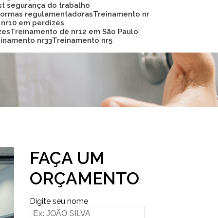
Sst segurança do trabalho
 normas regulamentadoras
Treinamento nr
 nr10 em perdizes
zes
Treinamento de nr12 em São Paulo
reinamento nr33
Treinamento nr5
FAÇA UM
ORÇAMENTO
Digite seu nome