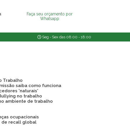
a
Faça seu orçamento por
Whatsapp
Seg - Sex das 08:00 - 18:00
o Trabalho
emissão saiba como funciona
cedores 'naturais'
Bullying no trabalho
 no ambiente de trabalho
nças ocupacionais
o de recall global