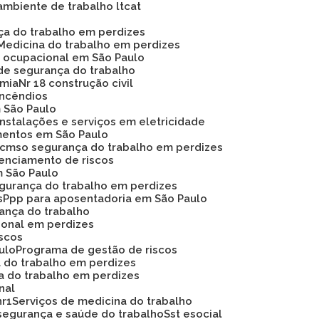
ambiente de trabalho ltcat
nça do trabalho em perdizes
Medicina do trabalho em perdizes
na ocupacional em São Paulo
de segurança do trabalho
omia
Nr 18 construção civil
 incêndios
m São Paulo
instalações e serviços em eletricidade
mentos em São Paulo
Pcmso segurança do trabalho em perdizes
renciamento de riscos
m São Paulo
egurança do trabalho em perdizes
s
Ppp para aposentadoria em São Paulo
rança do trabalho
ional em perdizes
iscos
ulo
Programa de gestão de riscos
a do trabalho em perdizes
a do trabalho em perdizes
nal
nr1
Serviços de medicina do trabalho
segurança e saúde do trabalho
Sst esocial