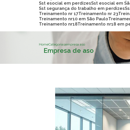
Sst esocial em perdizes
Sst esocial em S
Sst segurança do trabalho em perdizes
S
Treinamento nr 17
Treinamento nr 23
Trei
Treinamento nr10 em São Paulo
Treiname
Treinamento nr18
Treinamento nr18 em p
Home
Categorias
empresa aso
Empresa de aso