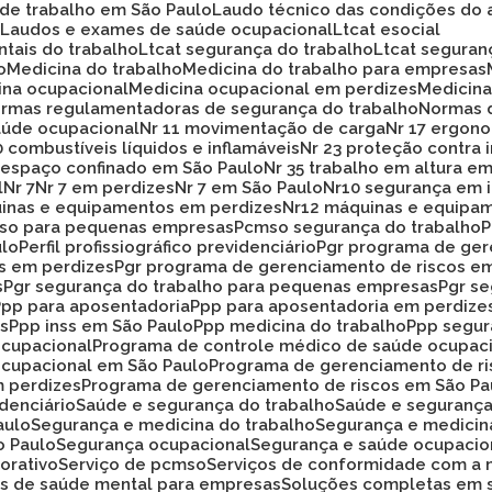
 de trabalho em São Paulo
Laudo técnico das condições do 
o
Laudos e exames de saúde ocupacional
Ltcat esocial
ntais do trabalho
Ltcat segurança do trabalho
Ltcat segura
o
Medicina do trabalho
Medicina do trabalho para empresas
cina ocupacional
Medicina ocupacional em perdizes
Medici
ormas regulamentadoras de segurança do trabalho
Normas 
aúde ocupacional
Nr 11 movimentação de carga
Nr 17 ergon
20 combustíveis líquidos e inflamáveis
Nr 23 proteção contra
33 espaço confinado em São Paulo
Nr 35 trabalho em altura e
l
Nr 7
Nr 7 em perdizes
Nr 7 em São Paulo
Nr10 segurança em 
uinas e equipamentos em perdizes
Nr12 máquinas e equipa
mso para pequenas empresas
Pcmso segurança do trabalho
ulo
Perfil profissiográfico previdenciário
Pgr programa de ge
os em perdizes
Pgr programa de gerenciamento de riscos e
s
Pgr segurança do trabalho para pequenas empresas
Pgr s
Ppp para aposentadoria
Ppp para aposentadoria em perdize
es
Ppp inss em São Paulo
Ppp medicina do trabalho
Ppp segu
ocupacional
Programa de controle médico de saúde ocupac
ocupacional em São Paulo
Programa de gerenciamento de r
m perdizes
Programa de gerenciamento de riscos em São Pa
idenciário
Saúde e segurança do trabalho
Saúde e seguranç
aulo
Segurança e medicina do trabalho
Segurança e medicin
o Paulo
Segurança ocupacional
Segurança e saúde ocupacio
orativo
Serviço de pcmso
Serviços de conformidade com a 
ços de saúde mental para empresas
Soluções completas em 