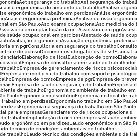
rgonomia
Aet segurança do trabalho
Aet segurança do traba
Análise ergonômica do ambiente de trabalho
Análise ergon
álise ergonômica do trabalho em perdizes
Análise ergonômi
lho
Análise ergonômica preliminar
Análise de risco ergonôm
ional em São Paulo
Aso exame ocupacional
Aso medicina do 
Assessoria em implantação da nr 1
Assessoria em pgr
Asses
o de saúde ocupacional em perdizes
Atestado de saúde ocup
Paulo
Avaliação ergonômica
Avaliação ergonômica prelimina
ltoria em pgr
Consultoria em segurança do trabalho
Consult
Controle de pcmso
Documentos obrigatórios de sst
E social
idenciário
Elaboração de ltcat
Elaboração de pcmso
Elabor
icossocial
Empresa de consultoria em saúde do trabalhador
 trabalho
Empresa de gerenciamento de riscos psicossociai
l
Empresa de medicina do trabalho com suporte psicológic
balho
Empresa de pcmso
Empresa de pgr
Empresa de preve
onais
Empresa de saúde e segurança do trabalho
Empresa d
biente de trabalho
Ergonomia no ambiente de trabalho em
São Paulo
Ergonomia no escritório
Ergonomia no local de tra
o trabalho em perdizes
Ergonomia no trabalho em São Paulo
perdizes
Ergonomia na segurança do trabalho em São Paulo
cial para empresas
Gerenciamento de riscos ocupacionais
 do trabalho
Implantação da nr 1 em empresas
Laudo ambie
Laudo ergonômico em perdizes
Laudo ergonômico em São P
audo técnico de condições ambientais do trabalho
 de trabalho
Laudo técnico das condições ambientais de tr