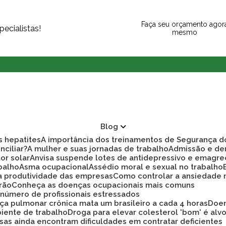
Faça seu orçamento agor
ecialistas!
mesmo
Blog
as hepatites
A importância dos treinamentos de Segurança d
nciliar?
A mulher e suas jornadas de trabalho
Admissão e d
tor solar
Anvisa suspende lotes de antidepressivo e emagre
balho
Asma ocupacional
Assédio moral e sexual no trabalho
ra produtividade das empresas
Como controlar a ansiedade
rão
Conheça as doenças ocupacionais mais comuns
r número de profissionais estressados
ça pulmonar crônica mata um brasileiro a cada 4 horas
Doe
biente de trabalho
Droga para elevar colesterol 'bom' é alv
sas ainda encontram dificuldades em contratar deficientes