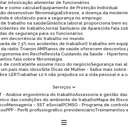
tar intoxicação alimentar de funcionários
ade e como calcular
Equipamento de Proteção Individual
não desenvolver fibromialgia
Estresse, a doença da modern
 ainda é obstáculo para a segurança no emprego
a de trabalho na saúde
Ginástica laboral proporciona bem es
cidentes de trabalho
Jornal Santuário de Aparecida fala so
idas de segurança para os funcionários
ez em decorrência do trabalho no mundo
 queda de 7,3% nos acidentes de trabalho
O trabalho em equi
 da rádio Trianon AM
Planos de saúde oferecem descontos
 ergonomia em Recife
Revista Cuidando da Saúde - Hiperten
antos fala sobre fibromialgia.
s de contratante assume risco do negócio
Segurança nas al
a um país mais idoso
Site Dicas de Mulher - Saiba mais sobre
obre LER
Trabalhar 12 h não prejudica só a vida pessoal e
Serviços
ET - Análise ergonômica do trabalho
Assessoria e gestão d
cnico das condições do ambiente de trabalho
Mapa de Risc
isco
Mensageria – SST eSocial
PCMSO - Programa de control
cos
PPP - Perfil profissiográfico previdenciário
Treinamentos