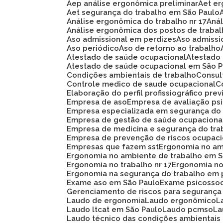
Aep análise ergonômica preliminar
Aet e
Aet segurança do trabalho em São Paulo
Análise ergonômica do trabalho nr 17
An
Análise ergonômica dos postos de traba
Aso admissional em perdizes
Aso admiss
Aso periódico
Aso de retorno ao trabalho
Atestado de saúde ocupacional
Atestad
Atestado de saúde ocupacional em São 
Condições ambientais de trabalho
Consu
Controle medico de saude ocupacional
Elaboração do perfil profissiográfico prev
Empresa de aso
Empresa de avaliação ps
Empresa especializada em segurança do
Empresa de gestão de saúde ocupaciona
Empresa de medicina e segurança do tra
Empresa de prevenção de riscos ocupaci
Empresas que fazem sst
Ergonomia no am
Ergonomia no ambiente de trabalho em 
Ergonomia no trabalho nr 17
Ergonomia n
Ergonomia na segurança do trabalho em 
Exame aso em São Paulo
Exame psicosso
Gerenciamento de riscos para segurança
Laudo de ergonomia
Laudo ergonômico
Laudo ltcat em São Paulo
Laudo pcmso
L
Laudo técnico das condições ambientais