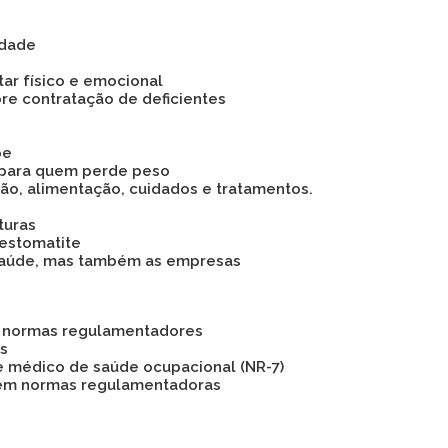
idade
tar físico e emocional
bre contratação de deficientes
pe
 para quem perde peso
são, alimentação, cuidados e tratamentos.
turas
 estomatite
 a saúde, mas também as empresas
as normas regulamentadores
os
e médico de saúde ocupacional (NR-7)
 em normas regulamentadoras