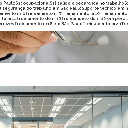
ão Paulo
Sst ocupacional
Sst saúde e segurança no trabalho
st segurança do trabalho em São Paulo
Suporte técnico em
namento nr 6
Treinamento nr 7
Treinamento nr10
Treinamento
nto nr11
Treinamento de nr12
Treinamento de nr12 em perdi
erdizes
Treinamento nr18 em São Paulo
Treinamento nr20
T