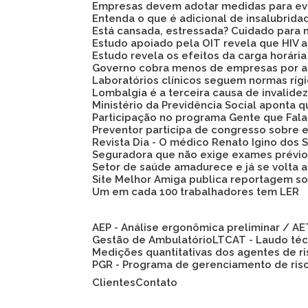
Empresas devem adotar medidas para evi
Entenda o que é adicional de insalubrid
Está cansada, estressada? Cuidado para 
Estudo apoiado pela OIT revela que HIV
Estudo revela os efeitos da carga horári
Governo cobra menos de empresas por a
Laboratórios clínicos seguem normas ríg
Lombalgia é a terceira causa de invalid
Ministério da Previdência Social aponta
Participação no programa Gente que Fala
Preventor participa de congresso sobre
Revista Dia - O médico Renato Igino dos S
Seguradora que não exige exames prévio
Setor de saúde amadurece e já se volta 
Site Melhor Amiga publica reportagem s
Um em cada 100 trabalhadores tem LER
AEP - Análise ergonômica preliminar / A
Gestão de Ambulatório
LTCAT - Laudo té
Medições quantitativas dos agentes de r
PGR - Programa de gerenciamento de ris
Clientes
Contato