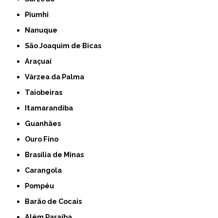
Piumhi
Nanuque
São Joaquim de Bicas
Araçuaí
Várzea da Palma
Taiobeiras
Itamarandiba
Guanhães
Ouro Fino
Brasília de Minas
Carangola
Pompéu
Barão de Cocais
Além Paraíba