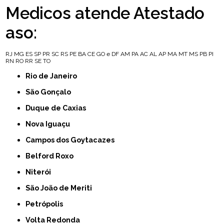
Medicos atende Atestado
aso:
RJ
MG
ES
SP
PR
SC
RS
PE
BA
CE
GO e DF
AM
PA
AC
AL
AP
MA
MT
MS
PB
PI
RN
RO
RR
SE
TO
Rio de Janeiro
São Gonçalo
Duque de Caxias
Nova Iguaçu
Campos dos Goytacazes
Belford Roxo
Niterói
São João de Meriti
Petrópolis
Volta Redonda