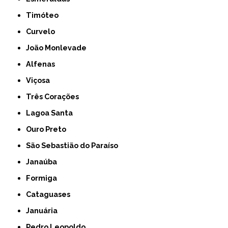
Timóteo
Curvelo
João Monlevade
Alfenas
Viçosa
Três Corações
Lagoa Santa
Ouro Preto
São Sebastião do Paraíso
Janaúba
Formiga
Cataguases
Januária
Pedro Leopoldo