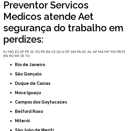
Preventor Servicos
Medicos atende Aet
segurança do trabalho em
perdizes:
RJ
MG
ES
SP
PR
SC
RS
PE
BA
CE
GO e DF
AM
PA
AC
AL
AP
MA
MT
MS
PB
PI
RN
RO
RR
SE
TO
Rio de Janeiro
São Gonçalo
Duque de Caxias
Nova Iguaçu
Campos dos Goytacazes
Belford Roxo
Niterói
São João de Meriti