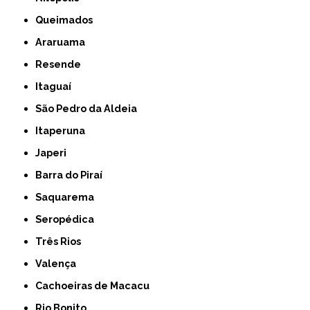
Queimados
Araruama
Resende
Itaguaí
São Pedro da Aldeia
Itaperuna
Japeri
Barra do Piraí
Saquarema
Seropédica
Três Rios
Valença
Cachoeiras de Macacu
Rio Bonito