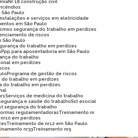
omia
Nr 18 construção civil
 incêndios
m São Paulo
instalações e serviços em eletricidade
mentos em São Paulo
Pcmso segurança do trabalho em perdizes
renciamento de riscos
m São Paulo
egurança do trabalho em perdizes
s
Ppp para aposentadoria em São Paulo
rança do trabalho
ional em perdizes
iscos
ulo
Programa de gestão de riscos
a do trabalho em perdizes
a do trabalho em perdizes
nal
nr1
Serviços de medicina do trabalho
segurança e saúde do trabalho
Sst esocial
Sst segurança do trabalho
 normas regulamentadoras
Treinamento nr
 nr10 em perdizes
zes
Treinamento de nr12 em São Paulo
reinamento nr33
Treinamento nr5