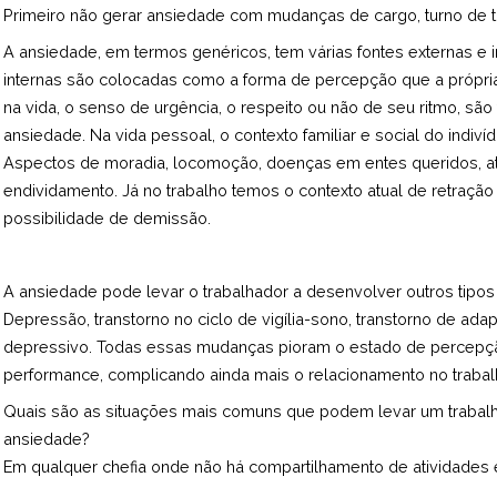
Primeiro não gerar ansiedade com mudanças de cargo, turno de tr
A ansiedade, em termos genéricos, tem várias fontes externas e in
internas são colocadas como a forma de percepção que a própri
na vida, o senso de urgência, o respeito ou não de seu ritmo, s
ansiedade. Na vida pessoal, o contexto familiar e social do indivíd
Aspectos de moradia, locomoção, doenças em entes queridos, ati
endividamento. Já no trabalho temos o contexto atual de retraçã
possibilidade de demissão.
A ansiedade pode levar o trabalhador a desenvolver outros tipo
Depressão, transtorno no ciclo de vigília-sono, transtorno de ada
depressivo. Todas essas mudanças pioram o estado de percep
performance, complicando ainda mais o relacionamento no trabal
Quais são as situações mais comuns que podem levar um trabal
ansiedade?
Em qualquer chefia onde não há compartilhamento de atividades 