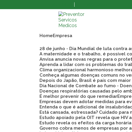
(11) 3873-8808
(11) 3862-9609
Home
Empresa
28 de junho - Dia Mundial de luta contra 
A maternidade e o trabalho, é possível co
Anvisa anuncia novas regras para o prote
Aprenda a lidar com os problemas do tra
Clima organizacional harmonioso melho
Conheça algumas doenças comuns no ve
Depois do Japão, Brasil é país com maio
Dia Nacional de Combate ao fumo - Doen
Doenças respiratórias causadas pelo am
É melhor prevenir do que remediar
Empre
Empresas devem adotar medidas para evi
Entenda o que é adicional de insalubrid
Está cansada, estressada? Cuidado para 
Estudo apoiado pela OIT revela que HIV
Estudo revela os efeitos da carga horári
Governo cobra menos de empresas por a