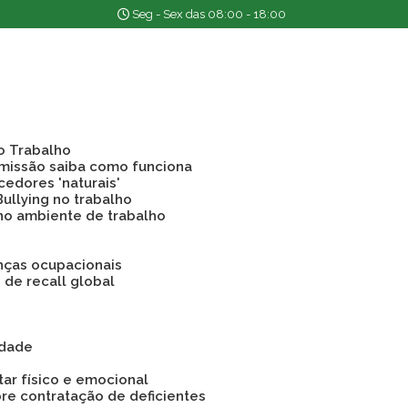
Seg - Sex das 08:00 - 18:00
o Trabalho
emissão saiba como funciona
cedores 'naturais'
Bullying no trabalho
 no ambiente de trabalho
nças ocupacionais
o de recall global
idade
tar físico e emocional
bre contratação de deficientes