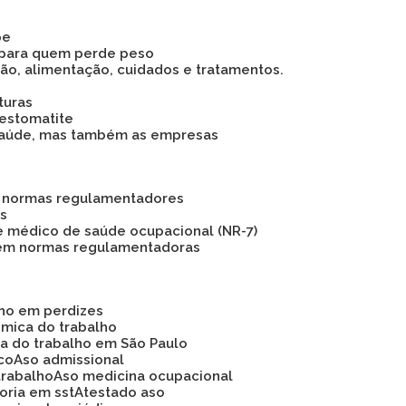
pe
 para quem perde peso
são, alimentação, cuidados e tratamentos.
turas
 estomatite
 a saúde, mas também as empresas
as normas regulamentadores
os
e médico de saúde ocupacional (NR-7)
 em normas regulamentadoras
lho em perdizes
ômica do trabalho
ca do trabalho em São Paulo
ico
Aso admissional
trabalho
Aso medicina ocupacional
soria em sst
Atestado aso