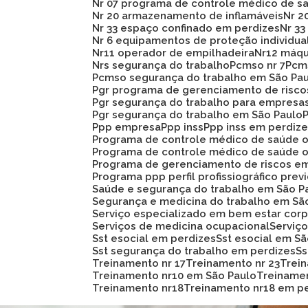
Nr 07 programa de controle médico de s
Nr 20 armazenamento de inflamáveis
Nr 
Nr 33 espaço confinado em perdizes
Nr 
Nr 6 equipamentos de proteção individua
Nr11 operador de empilhadeira
Nr12 máq
Nrs segurança do trabalho
Pcmso nr 7
Pc
Pcmso segurança do trabalho em São Pa
Pgr programa de gerenciamento de risc
Pgr segurança do trabalho para empresa
Pgr segurança do trabalho em São Paulo
Ppp empresa
Ppp inss
Ppp inss em perdiz
Programa de controle médico de saúde 
Programa de controle médico de saúde 
Programa de gerenciamento de riscos e
Programa ppp perfil profissiográfico prev
Saúde e segurança do trabalho em São P
Segurança e medicina do trabalho em Sã
Serviço especializado em bem estar corp
Serviços de medicina ocupacional
Servi
Sst esocial em perdizes
Sst esocial em S
Sst segurança do trabalho em perdizes
S
Treinamento nr 17
Treinamento nr 23
Trei
Treinamento nr10 em São Paulo
Treiname
Treinamento nr18
Treinamento nr18 em p