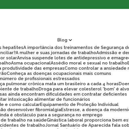
Blog
as hepatites
A importância dos treinamentos de Segurança d
nciliar?
A mulher e suas jornadas de trabalho
Admissão e d
tor solar
Anvisa suspende lotes de antidepressivo e emagre
balho
Asma ocupacional
Assédio moral e sexual no trabalho
ra produtividade das empresas
Como controlar a ansiedade
rão
Conheça as doenças ocupacionais mais comuns
r número de profissionais estressados
ça pulmonar crônica mata um brasileiro a cada 4 horas
Doe
biente de trabalho
Droga para elevar colesterol 'bom' é alv
sas ainda encontram dificuldades em contratar deficientes
tar intoxicação alimentar de funcionários
ade e como calcular
Equipamento de Proteção Individual
não desenvolver fibromialgia
Estresse, a doença da modern
 ainda é obstáculo para a segurança no emprego
a de trabalho na saúde
Ginástica laboral proporciona bem es
cidentes de trabalho
Jornal Santuário de Aparecida fala so