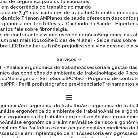
idas de segurança para os funcionários
ez em decorrência do trabalho no mundo
 queda de 7,3% nos acidentes de trabalho
O trabalho em equi
 da rádio Trianon AM
Planos de saúde oferecem descontos
 ergonomia em Recife
Revista Cuidando da Saúde - Hiperten
antos fala sobre fibromialgia.
s de contratante assume risco do negócio
Segurança nas al
a um país mais idoso
Site Dicas de Mulher - Saiba mais sobre
obre LER
Trabalhar 12 h não prejudica só a vida pessoal e
Serviços
ET - Análise ergonômica do trabalho
Assessoria e gestão d
cnico das condições do ambiente de trabalho
Mapa de Risc
isco
Mensageria – SST eSocial
PCMSO - Programa de control
cos
PPP - Perfil profissiográfico previdenciário
Treinamentos
rgonomia
Aet segurança do trabalho
Aet segurança do traba
Análise ergonômica do ambiente de trabalho
Análise ergon
álise ergonômica do trabalho em perdizes
Análise ergonômi
lho
Análise ergonômica preliminar
Análise de risco ergonôm
ional em São Paulo
Aso exame ocupacional
Aso medicina do 
Assessoria em implantação da nr 1
Assessoria em pgr
Asses