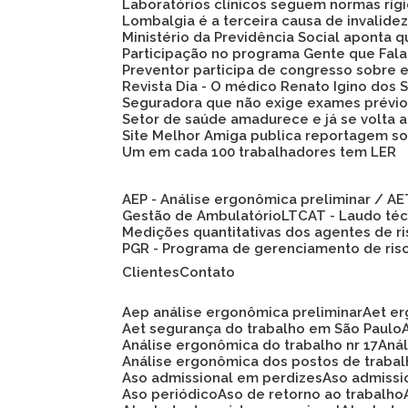
Laboratórios clínicos seguem normas ríg
Lombalgia é a terceira causa de invalid
Ministério da Previdência Social aponta
Participação no programa Gente que Fala
Preventor participa de congresso sobre
Revista Dia - O médico Renato Igino dos S
Seguradora que não exige exames prévio
Setor de saúde amadurece e já se volta 
Site Melhor Amiga publica reportagem s
Um em cada 100 trabalhadores tem LER
AEP - Análise ergonômica preliminar / A
Gestão de Ambulatório
LTCAT - Laudo té
Medições quantitativas dos agentes de r
PGR - Programa de gerenciamento de ris
Clientes
Contato
Aep análise ergonômica preliminar
Aet e
Aet segurança do trabalho em São Paulo
Análise ergonômica do trabalho nr 17
An
Análise ergonômica dos postos de traba
Aso admissional em perdizes
Aso admiss
Aso periódico
Aso de retorno ao trabalho