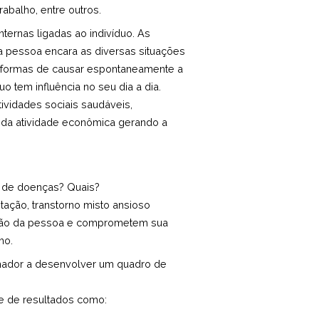
abalho, entre outros.
ternas ligadas ao indivíduo. As
a pessoa encara as diversas situações
ão formas de causar espontaneamente a
uo tem influência no seu dia a dia.
vidades sociais saudáveis,
o da atividade econômica gerando a
s de doenças? Quais?
ptação, transtorno misto ansioso
ção da pessoa e comprometem sua
ho.
hador a desenvolver um quadro de
e de resultados como: