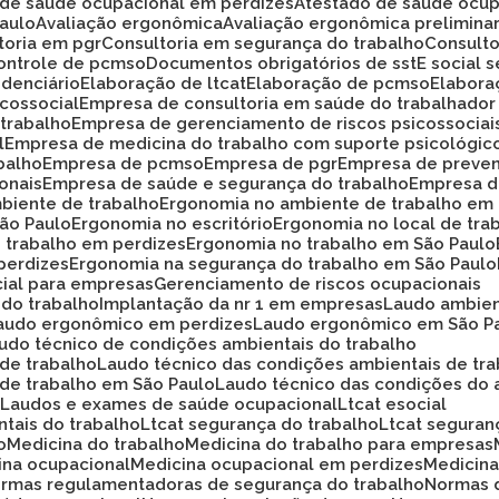
o de saúde ocupacional em perdizes
Atestado de saúde ocup
Paulo
Avaliação ergonômica
Avaliação ergonômica prelimina
ltoria em pgr
Consultoria em segurança do trabalho
Consult
Controle de pcmso
Documentos obrigatórios de sst
E social
idenciário
Elaboração de ltcat
Elaboração de pcmso
Elabor
icossocial
Empresa de consultoria em saúde do trabalhador
 trabalho
Empresa de gerenciamento de riscos psicossociai
l
Empresa de medicina do trabalho com suporte psicológic
balho
Empresa de pcmso
Empresa de pgr
Empresa de preve
onais
Empresa de saúde e segurança do trabalho
Empresa d
biente de trabalho
Ergonomia no ambiente de trabalho em
São Paulo
Ergonomia no escritório
Ergonomia no local de tra
o trabalho em perdizes
Ergonomia no trabalho em São Paulo
perdizes
Ergonomia na segurança do trabalho em São Paulo
cial para empresas
Gerenciamento de riscos ocupacionais
 do trabalho
Implantação da nr 1 em empresas
Laudo ambie
Laudo ergonômico em perdizes
Laudo ergonômico em São P
audo técnico de condições ambientais do trabalho
 de trabalho
Laudo técnico das condições ambientais de tr
 de trabalho em São Paulo
Laudo técnico das condições do 
o
Laudos e exames de saúde ocupacional
Ltcat esocial
ntais do trabalho
Ltcat segurança do trabalho
Ltcat segura
o
Medicina do trabalho
Medicina do trabalho para empresas
cina ocupacional
Medicina ocupacional em perdizes
Medici
ormas regulamentadoras de segurança do trabalho
Normas 