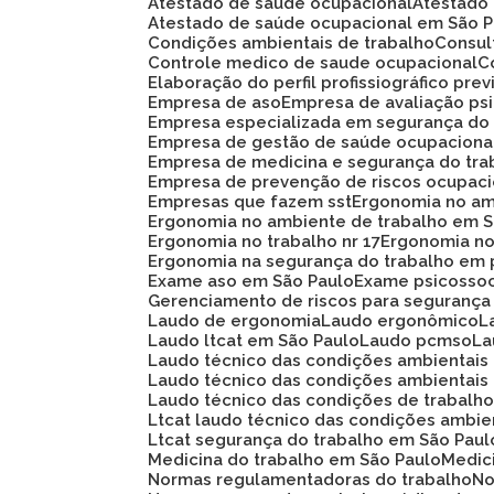
Atestado de saúde ocupacional
Atestad
Atestado de saúde ocupacional em São 
Condições ambientais de trabalho
Consu
Controle medico de saude ocupacional
Elaboração do perfil profissiográfico prev
Empresa de aso
Empresa de avaliação ps
Empresa especializada em segurança do
Empresa de gestão de saúde ocupaciona
Empresa de medicina e segurança do tra
Empresa de prevenção de riscos ocupaci
Empresas que fazem sst
Ergonomia no am
Ergonomia no ambiente de trabalho em 
Ergonomia no trabalho nr 17
Ergonomia n
Ergonomia na segurança do trabalho em 
Exame aso em São Paulo
Exame psicosso
Gerenciamento de riscos para segurança
Laudo de ergonomia
Laudo ergonômico
Laudo ltcat em São Paulo
Laudo pcmso
L
Laudo técnico das condições ambientais
Laudo técnico das condições ambientais
Laudo técnico das condições de trabalh
Ltcat laudo técnico das condições ambie
Ltcat segurança do trabalho em São Paul
Medicina do trabalho em São Paulo
Medi
Normas regulamentadoras do trabalho
N