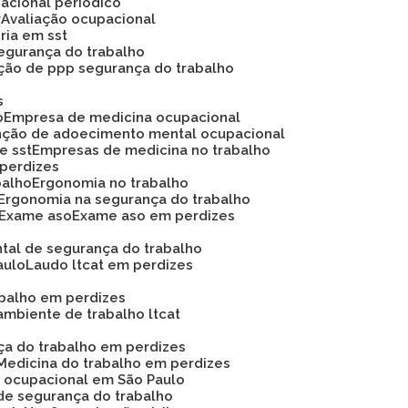
acional periódico
r
Avaliação ocupacional
oria em sst
 segurança do trabalho
ação de ppp segurança do trabalho
s
o
Empresa de medicina ocupacional
nção de adoecimento mental ocupacional
e sst
Empresas de medicina no trabalho
 perdizes
balho
Ergonomia no trabalho
Ergonomia na segurança do trabalho
Exame aso
Exame aso em perdizes
ntal de segurança do trabalho
aulo
Laudo ltcat em perdizes
abalho em perdizes
ambiente de trabalho ltcat
nça do trabalho em perdizes
Medicina do trabalho em perdizes
na ocupacional em São Paulo
de segurança do trabalho