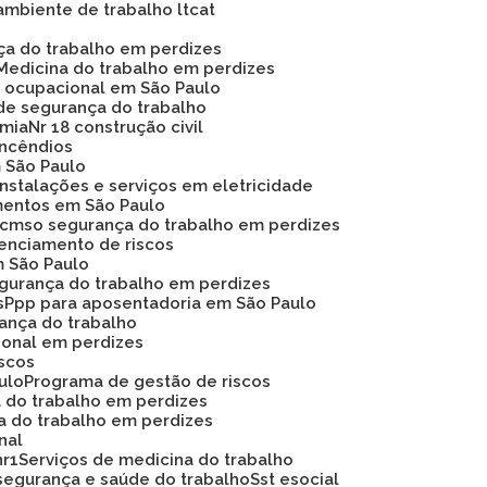
ambiente de trabalho ltcat
nça do trabalho em perdizes
Medicina do trabalho em perdizes
na ocupacional em São Paulo
de segurança do trabalho
omia
Nr 18 construção civil
 incêndios
m São Paulo
instalações e serviços em eletricidade
mentos em São Paulo
Pcmso segurança do trabalho em perdizes
renciamento de riscos
m São Paulo
egurança do trabalho em perdizes
s
Ppp para aposentadoria em São Paulo
rança do trabalho
ional em perdizes
iscos
ulo
Programa de gestão de riscos
a do trabalho em perdizes
a do trabalho em perdizes
nal
nr1
Serviços de medicina do trabalho
segurança e saúde do trabalho
Sst esocial