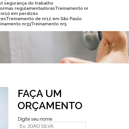
Sst segurança do trabalho
 normas regulamentadoras
Treinamento nr
 nr10 em perdizes
zes
Treinamento de nr12 em São Paulo
reinamento nr33
Treinamento nr5
FAÇA UM
ORÇAMENTO
Digite seu nome