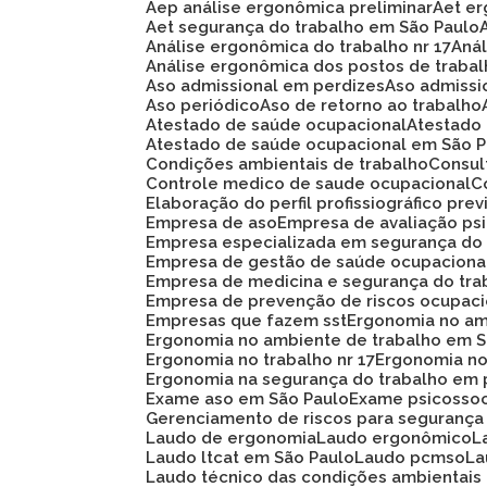
Aep análise ergonômica preliminar
Aet e
Aet segurança do trabalho em São Paulo
Análise ergonômica do trabalho nr 17
An
Análise ergonômica dos postos de traba
Aso admissional em perdizes
Aso admiss
Aso periódico
Aso de retorno ao trabalho
Atestado de saúde ocupacional
Atestad
Atestado de saúde ocupacional em São 
Condições ambientais de trabalho
Consu
Controle medico de saude ocupacional
Elaboração do perfil profissiográfico prev
Empresa de aso
Empresa de avaliação ps
Empresa especializada em segurança do
Empresa de gestão de saúde ocupaciona
Empresa de medicina e segurança do tra
Empresa de prevenção de riscos ocupaci
Empresas que fazem sst
Ergonomia no am
Ergonomia no ambiente de trabalho em 
Ergonomia no trabalho nr 17
Ergonomia n
Ergonomia na segurança do trabalho em 
Exame aso em São Paulo
Exame psicosso
Gerenciamento de riscos para segurança
Laudo de ergonomia
Laudo ergonômico
Laudo ltcat em São Paulo
Laudo pcmso
L
Laudo técnico das condições ambientais