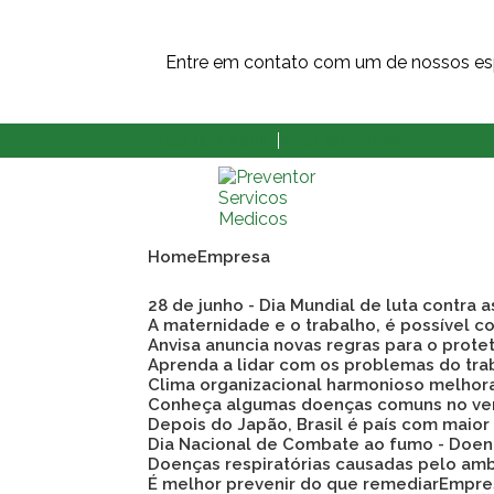
Entre em contato com um de nossos esp
(11) 3873-8808
(11) 3862-9609
Home
Empresa
28 de junho - Dia Mundial de luta contra 
A maternidade e o trabalho, é possível co
Anvisa anuncia novas regras para o prote
Aprenda a lidar com os problemas do tra
Clima organizacional harmonioso melho
Conheça algumas doenças comuns no ve
Depois do Japão, Brasil é país com maio
Dia Nacional de Combate ao fumo - Doen
Doenças respiratórias causadas pelo am
É melhor prevenir do que remediar
Empre