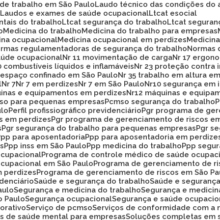
 de trabalho em São Paulo
Laudo técnico das condições do 
o
Laudos e exames de saúde ocupacional
Ltcat esocial
ntais do trabalho
Ltcat segurança do trabalho
Ltcat segura
o
Medicina do trabalho
Medicina do trabalho para empresas
cina ocupacional
Medicina ocupacional em perdizes
Medici
ormas regulamentadoras de segurança do trabalho
Normas 
aúde ocupacional
Nr 11 movimentação de carga
Nr 17 ergon
20 combustíveis líquidos e inflamáveis
Nr 23 proteção contra
33 espaço confinado em São Paulo
Nr 35 trabalho em altura e
l
Nr 7
Nr 7 em perdizes
Nr 7 em São Paulo
Nr10 segurança em 
uinas e equipamentos em perdizes
Nr12 máquinas e equipa
mso para pequenas empresas
Pcmso segurança do trabalho
ulo
Perfil profissiográfico previdenciário
Pgr programa de ge
os em perdizes
Pgr programa de gerenciamento de riscos e
s
Pgr segurança do trabalho para pequenas empresas
Pgr s
Ppp para aposentadoria
Ppp para aposentadoria em perdize
es
Ppp inss em São Paulo
Ppp medicina do trabalho
Ppp segu
ocupacional
Programa de controle médico de saúde ocupac
ocupacional em São Paulo
Programa de gerenciamento de r
m perdizes
Programa de gerenciamento de riscos em São Pa
idenciário
Saúde e segurança do trabalho
Saúde e seguranç
aulo
Segurança e medicina do trabalho
Segurança e medicin
o Paulo
Segurança ocupacional
Segurança e saúde ocupacio
orativo
Serviço de pcmso
Serviços de conformidade com a 
ços de saúde mental para empresas
Soluções completas em 