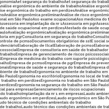
rgonomia
Aet segurança do trabalho
Aet segurança do traba
Análise ergonômica do ambiente de trabalho
Análise ergon
álise ergonômica do trabalho em perdizes
Análise ergonômi
lho
Análise ergonômica preliminar
Análise de risco ergonôm
ional em São Paulo
Aso exame ocupacional
Aso medicina do 
Assessoria em implantação da nr 1
Assessoria em pgr
Asses
o de saúde ocupacional em perdizes
Atestado de saúde ocup
Paulo
Avaliação ergonômica
Avaliação ergonômica prelimina
ltoria em pgr
Consultoria em segurança do trabalho
Consult
Controle de pcmso
Documentos obrigatórios de sst
E social
idenciário
Elaboração de ltcat
Elaboração de pcmso
Elabor
icossocial
Empresa de consultoria em saúde do trabalhador
 trabalho
Empresa de gerenciamento de riscos psicossociai
l
Empresa de medicina do trabalho com suporte psicológic
balho
Empresa de pcmso
Empresa de pgr
Empresa de preve
onais
Empresa de saúde e segurança do trabalho
Empresa d
biente de trabalho
Ergonomia no ambiente de trabalho em
São Paulo
Ergonomia no escritório
Ergonomia no local de tra
o trabalho em perdizes
Ergonomia no trabalho em São Paulo
perdizes
Ergonomia na segurança do trabalho em São Paulo
cial para empresas
Gerenciamento de riscos ocupacionais
 do trabalho
Implantação da nr 1 em empresas
Laudo ambie
Laudo ergonômico em perdizes
Laudo ergonômico em São P
audo técnico de condições ambientais do trabalho
 de trabalho
Laudo técnico das condições ambientais de tr