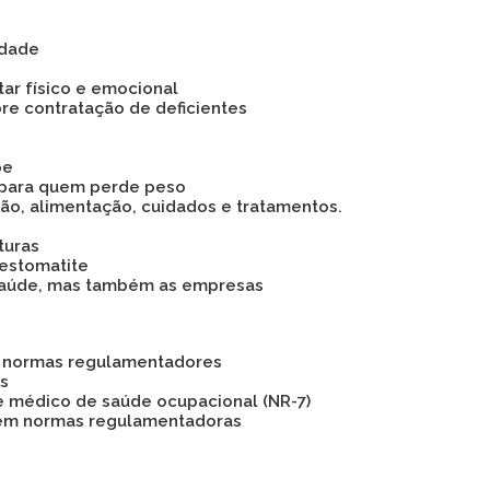
idade
tar físico e emocional
bre contratação de deficientes
pe
 para quem perde peso
são, alimentação, cuidados e tratamentos.
turas
 estomatite
 a saúde, mas também as empresas
as normas regulamentadores
os
e médico de saúde ocupacional (NR-7)
 em normas regulamentadoras