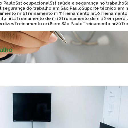
ão Paulo
Sst ocupacional
Sst saúde e segurança no trabalho
st segurança do trabalho em São Paulo
Suporte técnico em
namento nr 6
Treinamento nr 7
Treinamento nr10
Treinamento
nto nr11
Treinamento de nr12
Treinamento de nr12 em perdi
erdizes
Treinamento nr18 em São Paulo
Treinamento nr20
T
alho