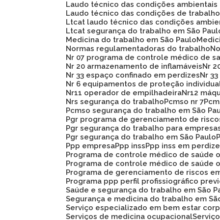
Laudo técnico das condições ambientais
Laudo técnico das condições de trabalh
Ltcat laudo técnico das condições ambie
Ltcat segurança do trabalho em São Paul
Medicina do trabalho em São Paulo
Medi
Normas regulamentadoras do trabalho
N
Nr 07 programa de controle médico de s
Nr 20 armazenamento de inflamáveis
Nr 
Nr 33 espaço confinado em perdizes
Nr 
Nr 6 equipamentos de proteção individua
Nr11 operador de empilhadeira
Nr12 máq
Nrs segurança do trabalho
Pcmso nr 7
Pc
Pcmso segurança do trabalho em São Pa
Pgr programa de gerenciamento de risc
Pgr segurança do trabalho para empresa
Pgr segurança do trabalho em São Paulo
Ppp empresa
Ppp inss
Ppp inss em perdiz
Programa de controle médico de saúde 
Programa de controle médico de saúde 
Programa de gerenciamento de riscos e
Programa ppp perfil profissiográfico prev
Saúde e segurança do trabalho em São P
Segurança e medicina do trabalho em Sã
Serviço especializado em bem estar corp
Serviços de medicina ocupacional
Servi