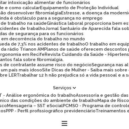
tar intoxicação alimentar de funcionários
ade e como calcular
Equipamento de Proteção Individual
não desenvolver fibromialgia
Estresse, a doença da modern
 ainda é obstáculo para a segurança no emprego
a de trabalho na saúde
Ginástica laboral proporciona bem es
cidentes de trabalho
Jornal Santuário de Aparecida fala so
idas de segurança para os funcionários
ez em decorrência do trabalho no mundo
 queda de 7,3% nos acidentes de trabalho
O trabalho em equi
 da rádio Trianon AM
Planos de saúde oferecem descontos
 ergonomia em Recife
Revista Cuidando da Saúde - Hiperten
antos fala sobre fibromialgia.
s de contratante assume risco do negócio
Segurança nas al
a um país mais idoso
Site Dicas de Mulher - Saiba mais sobre
obre LER
Trabalhar 12 h não prejudica só a vida pessoal e
Serviços
ET - Análise ergonômica do trabalho
Assessoria e gestão d
cnico das condições do ambiente de trabalho
Mapa de Risc
isco
Mensageria – SST eSocial
PCMSO - Programa de control
cos
PPP - Perfil profissiográfico previdenciário
Treinamentos