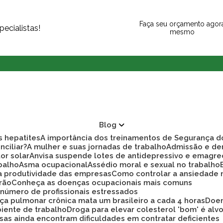
Faça seu orçamento agor
ecialistas!
mesmo
Blog
as hepatites
A importância dos treinamentos de Segurança d
nciliar?
A mulher e suas jornadas de trabalho
Admissão e d
tor solar
Anvisa suspende lotes de antidepressivo e emagre
balho
Asma ocupacional
Assédio moral e sexual no trabalho
ra produtividade das empresas
Como controlar a ansiedade
rão
Conheça as doenças ocupacionais mais comuns
r número de profissionais estressados
ça pulmonar crônica mata um brasileiro a cada 4 horas
Doe
biente de trabalho
Droga para elevar colesterol 'bom' é alv
sas ainda encontram dificuldades em contratar deficientes