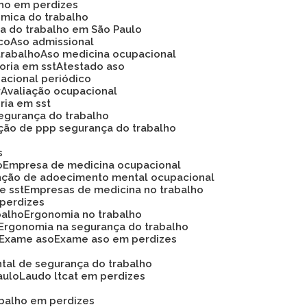
lho em perdizes
ômica do trabalho
ca do trabalho em São Paulo
ico
Aso admissional
trabalho
Aso medicina ocupacional
soria em sst
Atestado aso
acional periódico
r
Avaliação ocupacional
oria em sst
 segurança do trabalho
ação de ppp segurança do trabalho
s
o
Empresa de medicina ocupacional
nção de adoecimento mental ocupacional
e sst
Empresas de medicina no trabalho
 perdizes
balho
Ergonomia no trabalho
Ergonomia na segurança do trabalho
Exame aso
Exame aso em perdizes
ntal de segurança do trabalho
aulo
Laudo ltcat em perdizes
abalho em perdizes