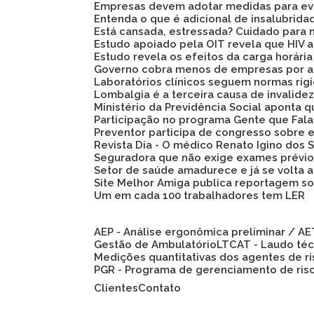
Empresas devem adotar medidas para evi
Entenda o que é adicional de insalubrid
Está cansada, estressada? Cuidado para 
Estudo apoiado pela OIT revela que HIV
Estudo revela os efeitos da carga horári
Governo cobra menos de empresas por a
Laboratórios clínicos seguem normas ríg
Lombalgia é a terceira causa de invalid
Ministério da Previdência Social aponta
Participação no programa Gente que Fala
Preventor participa de congresso sobre
Revista Dia - O médico Renato Igino dos S
Seguradora que não exige exames prévio
Setor de saúde amadurece e já se volta 
Site Melhor Amiga publica reportagem s
Um em cada 100 trabalhadores tem LER
AEP - Análise ergonômica preliminar / A
Gestão de Ambulatório
LTCAT - Laudo té
Medições quantitativas dos agentes de r
PGR - Programa de gerenciamento de ris
Clientes
Contato