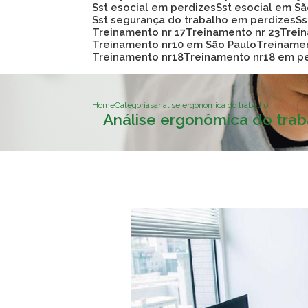
Sst esocial em perdizes
Sst esocial em S
Sst segurança do trabalho em perdizes
S
Treinamento nr 17
Treinamento nr 23
Trei
Treinamento nr10 em São Paulo
Treiname
Treinamento nr18
Treinamento nr18 em p
Home
Categorias
analise ergonomica do trabalho
Análise ergonômica do trab