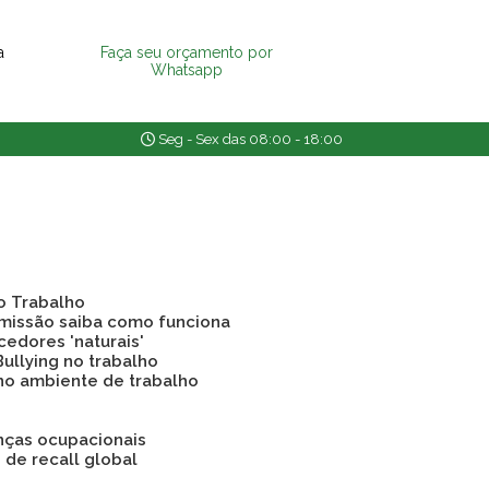
a
Faça seu orçamento por
Whatsapp
Seg - Sex das 08:00 - 18:00
o Trabalho
emissão saiba como funciona
cedores 'naturais'
Bullying no trabalho
 no ambiente de trabalho
nças ocupacionais
o de recall global