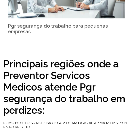
Pgr segurança do trabalho para pequenas
empresas
Principais regiões onde a
Preventor Servicos
Medicos atende Pgr
segurança do trabalho em
perdizes:
RJ
MG
ES
SP
PR
SC
RS
PE
BA
CE
GO e DF
AM
PA
AC
AL
AP
MA
MT
MS
PB
PI
RN
RO
RR
SE
TO