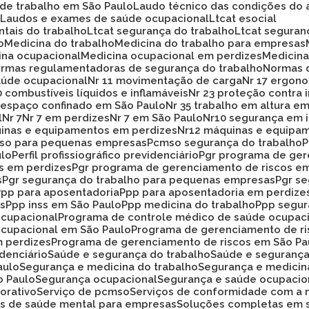
 de trabalho em São Paulo
Laudo técnico das condições do 
o
Laudos e exames de saúde ocupacional
Ltcat esocial
ntais do trabalho
Ltcat segurança do trabalho
Ltcat segura
o
Medicina do trabalho
Medicina do trabalho para empresas
cina ocupacional
Medicina ocupacional em perdizes
Medici
ormas regulamentadoras de segurança do trabalho
Normas 
aúde ocupacional
Nr 11 movimentação de carga
Nr 17 ergon
20 combustíveis líquidos e inflamáveis
Nr 23 proteção contra
33 espaço confinado em São Paulo
Nr 35 trabalho em altura e
l
Nr 7
Nr 7 em perdizes
Nr 7 em São Paulo
Nr10 segurança em 
uinas e equipamentos em perdizes
Nr12 máquinas e equipa
mso para pequenas empresas
Pcmso segurança do trabalho
ulo
Perfil profissiográfico previdenciário
Pgr programa de ge
os em perdizes
Pgr programa de gerenciamento de riscos e
s
Pgr segurança do trabalho para pequenas empresas
Pgr s
Ppp para aposentadoria
Ppp para aposentadoria em perdize
es
Ppp inss em São Paulo
Ppp medicina do trabalho
Ppp segu
ocupacional
Programa de controle médico de saúde ocupac
ocupacional em São Paulo
Programa de gerenciamento de r
m perdizes
Programa de gerenciamento de riscos em São Pa
idenciário
Saúde e segurança do trabalho
Saúde e seguranç
aulo
Segurança e medicina do trabalho
Segurança e medicin
o Paulo
Segurança ocupacional
Segurança e saúde ocupacio
orativo
Serviço de pcmso
Serviços de conformidade com a 
ços de saúde mental para empresas
Soluções completas em 