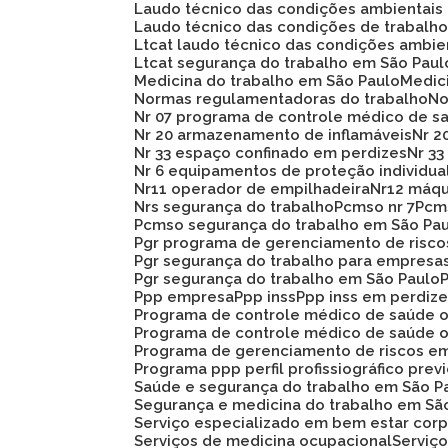
Laudo técnico das condições ambientais
Laudo técnico das condições de trabalh
Ltcat laudo técnico das condições ambie
Ltcat segurança do trabalho em São Paul
Medicina do trabalho em São Paulo
Medi
Normas regulamentadoras do trabalho
N
Nr 07 programa de controle médico de s
Nr 20 armazenamento de inflamáveis
Nr 
Nr 33 espaço confinado em perdizes
Nr 
Nr 6 equipamentos de proteção individua
Nr11 operador de empilhadeira
Nr12 máq
Nrs segurança do trabalho
Pcmso nr 7
Pc
Pcmso segurança do trabalho em São Pa
Pgr programa de gerenciamento de risc
Pgr segurança do trabalho para empresa
Pgr segurança do trabalho em São Paulo
Ppp empresa
Ppp inss
Ppp inss em perdiz
Programa de controle médico de saúde 
Programa de controle médico de saúde 
Programa de gerenciamento de riscos e
Programa ppp perfil profissiográfico prev
Saúde e segurança do trabalho em São P
Segurança e medicina do trabalho em Sã
Serviço especializado em bem estar corp
Serviços de medicina ocupacional
Servi