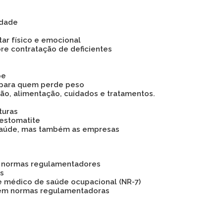
idade
tar físico e emocional
bre contratação de deficientes
pe
 para quem perde peso
são, alimentação, cuidados e tratamentos.
turas
 estomatite
 a saúde, mas também as empresas
as normas regulamentadores
os
e médico de saúde ocupacional (NR-7)
 em normas regulamentadoras