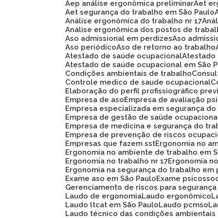
Aep análise ergonômica preliminar
Aet e
Aet segurança do trabalho em São Paulo
Análise ergonômica do trabalho nr 17
An
Análise ergonômica dos postos de traba
Aso admissional em perdizes
Aso admiss
Aso periódico
Aso de retorno ao trabalho
Atestado de saúde ocupacional
Atestad
Atestado de saúde ocupacional em São 
Condições ambientais de trabalho
Consu
Controle medico de saude ocupacional
Elaboração do perfil profissiográfico prev
Empresa de aso
Empresa de avaliação ps
Empresa especializada em segurança do
Empresa de gestão de saúde ocupaciona
Empresa de medicina e segurança do tra
Empresa de prevenção de riscos ocupaci
Empresas que fazem sst
Ergonomia no am
Ergonomia no ambiente de trabalho em 
Ergonomia no trabalho nr 17
Ergonomia n
Ergonomia na segurança do trabalho em 
Exame aso em São Paulo
Exame psicosso
Gerenciamento de riscos para segurança
Laudo de ergonomia
Laudo ergonômico
Laudo ltcat em São Paulo
Laudo pcmso
L
Laudo técnico das condições ambientais