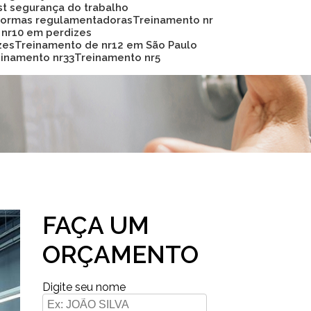
Sst segurança do trabalho
 normas regulamentadoras
Treinamento nr
 nr10 em perdizes
zes
Treinamento de nr12 em São Paulo
reinamento nr33
Treinamento nr5
FAÇA UM
ORÇAMENTO
Digite seu nome