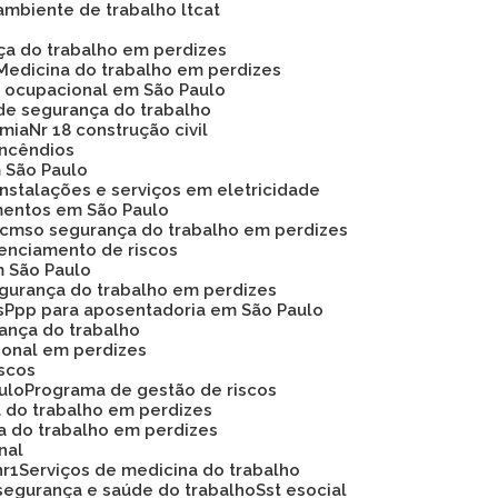
ambiente de trabalho ltcat
nça do trabalho em perdizes
Medicina do trabalho em perdizes
na ocupacional em São Paulo
de segurança do trabalho
omia
Nr 18 construção civil
 incêndios
m São Paulo
instalações e serviços em eletricidade
mentos em São Paulo
Pcmso segurança do trabalho em perdizes
renciamento de riscos
m São Paulo
egurança do trabalho em perdizes
s
Ppp para aposentadoria em São Paulo
rança do trabalho
ional em perdizes
iscos
ulo
Programa de gestão de riscos
a do trabalho em perdizes
a do trabalho em perdizes
nal
nr1
Serviços de medicina do trabalho
segurança e saúde do trabalho
Sst esocial