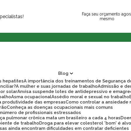
Faça seu orçamento agor
ecialistas!
mesmo
Blog
as hepatites
A importância dos treinamentos de Segurança d
nciliar?
A mulher e suas jornadas de trabalho
Admissão e d
tor solar
Anvisa suspende lotes de antidepressivo e emagre
balho
Asma ocupacional
Assédio moral e sexual no trabalho
ra produtividade das empresas
Como controlar a ansiedade
rão
Conheça as doenças ocupacionais mais comuns
r número de profissionais estressados
ça pulmonar crônica mata um brasileiro a cada 4 horas
Doe
biente de trabalho
Droga para elevar colesterol 'bom' é alv
sas ainda encontram dificuldades em contratar deficientes