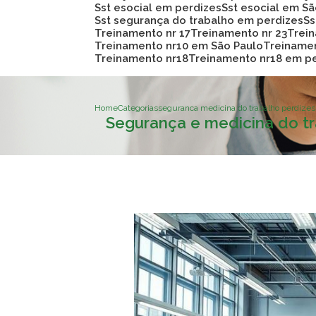
Sst esocial em perdizes
Sst esocial em S
Sst segurança do trabalho em perdizes
S
Treinamento nr 17
Treinamento nr 23
Trei
Treinamento nr10 em São Paulo
Treiname
Treinamento nr18
Treinamento nr18 em p
Home
Categorias
seguranca medicina do trabalho perdizes
Segurança e medicina do t