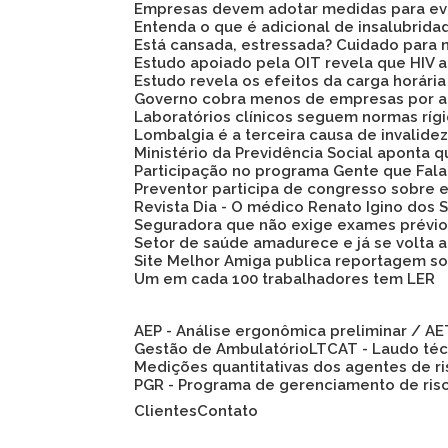
Empresas devem adotar medidas para evi
Entenda o que é adicional de insalubrid
Está cansada, estressada? Cuidado para 
Estudo apoiado pela OIT revela que HIV
Estudo revela os efeitos da carga horári
Governo cobra menos de empresas por a
Laboratórios clínicos seguem normas ríg
Lombalgia é a terceira causa de invalid
Ministério da Previdência Social aponta
Participação no programa Gente que Fala
Preventor participa de congresso sobre
Revista Dia - O médico Renato Igino dos S
Seguradora que não exige exames prévio
Setor de saúde amadurece e já se volta 
Site Melhor Amiga publica reportagem s
Um em cada 100 trabalhadores tem LER
AEP - Análise ergonômica preliminar / A
Gestão de Ambulatório
LTCAT - Laudo té
Medições quantitativas dos agentes de r
PGR - Programa de gerenciamento de ris
Clientes
Contato