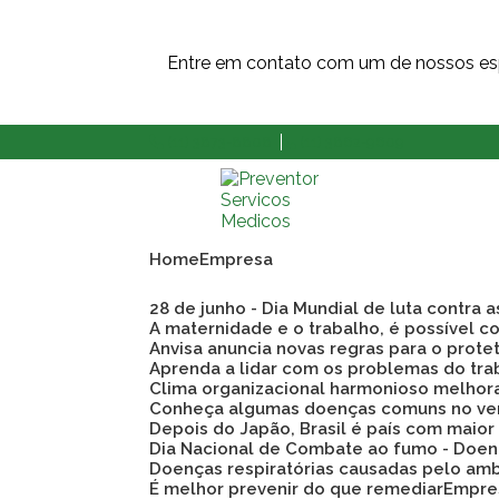
Entre em contato com um de nossos esp
(11) 3873-8808
(11) 3862-9609
Home
Empresa
28 de junho - Dia Mundial de luta contra 
A maternidade e o trabalho, é possível co
Anvisa anuncia novas regras para o prote
Aprenda a lidar com os problemas do tra
Clima organizacional harmonioso melho
Conheça algumas doenças comuns no ve
Depois do Japão, Brasil é país com maio
Dia Nacional de Combate ao fumo - Doen
Doenças respiratórias causadas pelo am
É melhor prevenir do que remediar
Empre