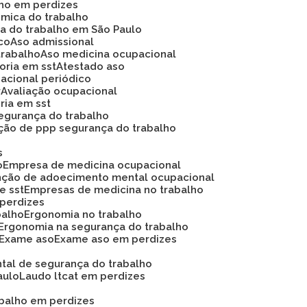
lho em perdizes
ômica do trabalho
ca do trabalho em São Paulo
ico
Aso admissional
trabalho
Aso medicina ocupacional
soria em sst
Atestado aso
acional periódico
r
Avaliação ocupacional
oria em sst
 segurança do trabalho
ação de ppp segurança do trabalho
s
o
Empresa de medicina ocupacional
nção de adoecimento mental ocupacional
e sst
Empresas de medicina no trabalho
 perdizes
balho
Ergonomia no trabalho
Ergonomia na segurança do trabalho
Exame aso
Exame aso em perdizes
ntal de segurança do trabalho
aulo
Laudo ltcat em perdizes
abalho em perdizes