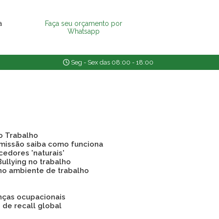
a
Faça seu orçamento por
Whatsapp
Seg - Sex das 08:00 - 18:00
o Trabalho
emissão saiba como funciona
cedores 'naturais'
Bullying no trabalho
 no ambiente de trabalho
nças ocupacionais
o de recall global