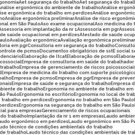
rgonomia
Aet segurança do trabalho
Aet segurança do traba
Análise ergonômica do ambiente de trabalho
Análise ergon
álise ergonômica do trabalho em perdizes
Análise ergonômi
lho
Análise ergonômica preliminar
Análise de risco ergonôm
ional em São Paulo
Aso exame ocupacional
Aso medicina do 
Assessoria em implantação da nr 1
Assessoria em pgr
Asses
o de saúde ocupacional em perdizes
Atestado de saúde ocup
Paulo
Avaliação ergonômica
Avaliação ergonômica prelimina
ltoria em pgr
Consultoria em segurança do trabalho
Consult
Controle de pcmso
Documentos obrigatórios de sst
E social
idenciário
Elaboração de ltcat
Elaboração de pcmso
Elabor
icossocial
Empresa de consultoria em saúde do trabalhador
 trabalho
Empresa de gerenciamento de riscos psicossociai
l
Empresa de medicina do trabalho com suporte psicológic
balho
Empresa de pcmso
Empresa de pgr
Empresa de preve
onais
Empresa de saúde e segurança do trabalho
Empresa d
biente de trabalho
Ergonomia no ambiente de trabalho em
São Paulo
Ergonomia no escritório
Ergonomia no local de tra
o trabalho em perdizes
Ergonomia no trabalho em São Paulo
perdizes
Ergonomia na segurança do trabalho em São Paulo
cial para empresas
Gerenciamento de riscos ocupacionais
 do trabalho
Implantação da nr 1 em empresas
Laudo ambie
Laudo ergonômico em perdizes
Laudo ergonômico em São P
audo técnico de condições ambientais do trabalho
 de trabalho
Laudo técnico das condições ambientais de tr