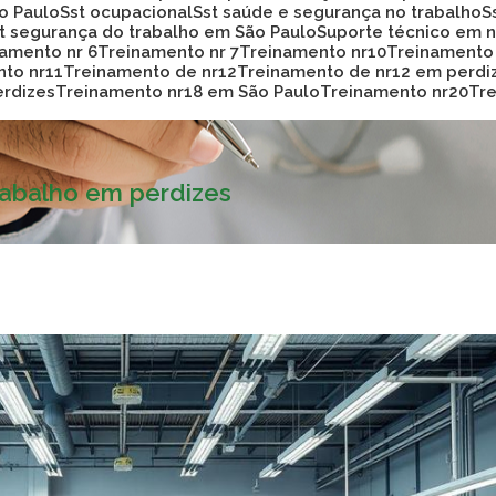
ão Paulo
Sst ocupacional
Sst saúde e segurança no trabalho
st segurança do trabalho em São Paulo
Suporte técnico em
namento nr 6
Treinamento nr 7
Treinamento nr10
Treinamento
nto nr11
Treinamento de nr12
Treinamento de nr12 em perdi
erdizes
Treinamento nr18 em São Paulo
Treinamento nr20
T
rabalho em perdizes