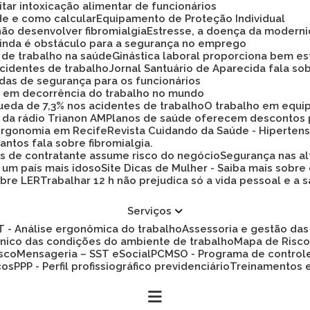
tar intoxicação alimentar de funcionários
ade e como calcular
Equipamento de Proteção Individual
não desenvolver fibromialgia
Estresse, a doença da modern
 ainda é obstáculo para a segurança no emprego
a de trabalho na saúde
Ginástica laboral proporciona bem es
cidentes de trabalho
Jornal Santuário de Aparecida fala so
idas de segurança para os funcionários
ez em decorrência do trabalho no mundo
 queda de 7,3% nos acidentes de trabalho
O trabalho em equi
 da rádio Trianon AM
Planos de saúde oferecem descontos
 ergonomia em Recife
Revista Cuidando da Saúde - Hiperten
antos fala sobre fibromialgia.
s de contratante assume risco do negócio
Segurança nas al
a um país mais idoso
Site Dicas de Mulher - Saiba mais sobre
obre LER
Trabalhar 12 h não prejudica só a vida pessoal e
Serviços
ET - Análise ergonômica do trabalho
Assessoria e gestão d
cnico das condições do ambiente de trabalho
Mapa de Risc
isco
Mensageria – SST eSocial
PCMSO - Programa de control
cos
PPP - Perfil profissiográfico previdenciário
Treinamentos