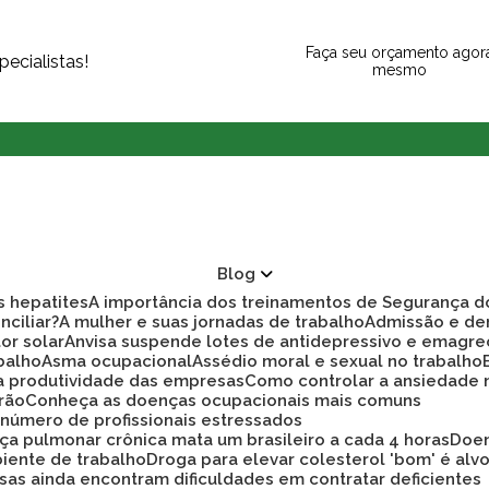
Faça seu orçamento agor
ecialistas!
mesmo
Blog
as hepatites
A importância dos treinamentos de Segurança d
nciliar?
A mulher e suas jornadas de trabalho
Admissão e d
tor solar
Anvisa suspende lotes de antidepressivo e emagre
balho
Asma ocupacional
Assédio moral e sexual no trabalho
ra produtividade das empresas
Como controlar a ansiedade
rão
Conheça as doenças ocupacionais mais comuns
r número de profissionais estressados
ça pulmonar crônica mata um brasileiro a cada 4 horas
Doe
biente de trabalho
Droga para elevar colesterol 'bom' é alv
sas ainda encontram dificuldades em contratar deficientes