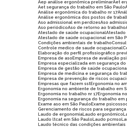
Aep análise ergonômica preliminar
Aet e
Aet segurança do trabalho em São Paulo
Análise ergonômica do trabalho nr 17
An
Análise ergonômica dos postos de traba
Aso admissional em perdizes
Aso admiss
Aso periódico
Aso de retorno ao trabalho
Atestado de saúde ocupacional
Atestad
Atestado de saúde ocupacional em São 
Condições ambientais de trabalho
Consu
Controle medico de saude ocupacional
Elaboração do perfil profissiográfico prev
Empresa de aso
Empresa de avaliação ps
Empresa especializada em segurança do
Empresa de gestão de saúde ocupaciona
Empresa de medicina e segurança do tra
Empresa de prevenção de riscos ocupaci
Empresas que fazem sst
Ergonomia no am
Ergonomia no ambiente de trabalho em 
Ergonomia no trabalho nr 17
Ergonomia n
Ergonomia na segurança do trabalho em 
Exame aso em São Paulo
Exame psicosso
Gerenciamento de riscos para segurança
Laudo de ergonomia
Laudo ergonômico
Laudo ltcat em São Paulo
Laudo pcmso
L
Laudo técnico das condições ambientais