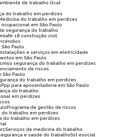
ambiente de trabalho ltcat
nça do trabalho em perdizes
Medicina do trabalho em perdizes
na ocupacional em São Paulo
de segurança do trabalho
omia
Nr 18 construção civil
 incêndios
m São Paulo
instalações e serviços em eletricidade
mentos em São Paulo
Pcmso segurança do trabalho em perdizes
renciamento de riscos
m São Paulo
egurança do trabalho em perdizes
s
Ppp para aposentadoria em São Paulo
rança do trabalho
ional em perdizes
iscos
ulo
Programa de gestão de riscos
a do trabalho em perdizes
a do trabalho em perdizes
nal
nr1
Serviços de medicina do trabalho
segurança e saúde do trabalho
Sst esocial