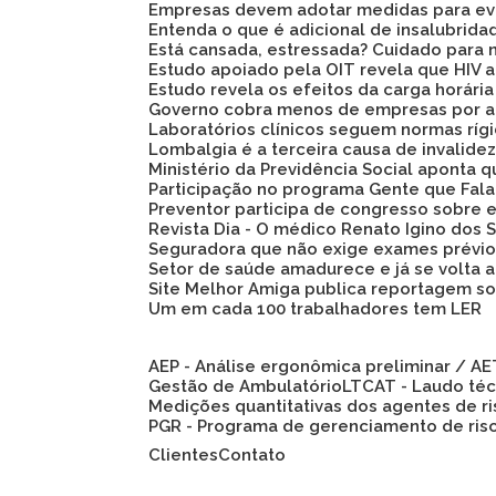
Empresas devem adotar medidas para evi
Entenda o que é adicional de insalubrid
Está cansada, estressada? Cuidado para 
Estudo apoiado pela OIT revela que HIV
Estudo revela os efeitos da carga horári
Governo cobra menos de empresas por a
Laboratórios clínicos seguem normas ríg
Lombalgia é a terceira causa de invalid
Ministério da Previdência Social aponta
Participação no programa Gente que Fala
Preventor participa de congresso sobre
Revista Dia - O médico Renato Igino dos S
Seguradora que não exige exames prévio
Setor de saúde amadurece e já se volta 
Site Melhor Amiga publica reportagem s
Um em cada 100 trabalhadores tem LER
AEP - Análise ergonômica preliminar / A
Gestão de Ambulatório
LTCAT - Laudo té
Medições quantitativas dos agentes de r
PGR - Programa de gerenciamento de ris
Clientes
Contato