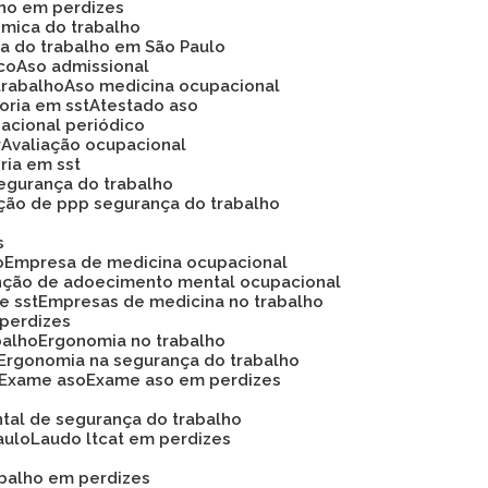
lho em perdizes
ômica do trabalho
ca do trabalho em São Paulo
ico
Aso admissional
trabalho
Aso medicina ocupacional
soria em sst
Atestado aso
acional periódico
r
Avaliação ocupacional
oria em sst
 segurança do trabalho
ação de ppp segurança do trabalho
s
o
Empresa de medicina ocupacional
nção de adoecimento mental ocupacional
e sst
Empresas de medicina no trabalho
 perdizes
balho
Ergonomia no trabalho
Ergonomia na segurança do trabalho
Exame aso
Exame aso em perdizes
ntal de segurança do trabalho
aulo
Laudo ltcat em perdizes
abalho em perdizes