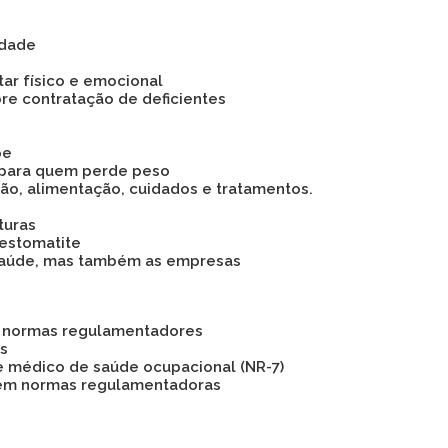
idade
tar físico e emocional
bre contratação de deficientes
pe
 para quem perde peso
são, alimentação, cuidados e tratamentos.
turas
 estomatite
 a saúde, mas também as empresas
as normas regulamentadores
os
e médico de saúde ocupacional (NR-7)
 em normas regulamentadoras