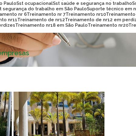
ão Paulo
Sst ocupacional
Sst saúde e segurança no trabalho
st segurança do trabalho em São Paulo
Suporte técnico em
namento nr 6
Treinamento nr 7
Treinamento nr10
Treinamento
nto nr11
Treinamento de nr12
Treinamento de nr12 em perdi
erdizes
Treinamento nr18 em São Paulo
Treinamento nr20
T
 empresas