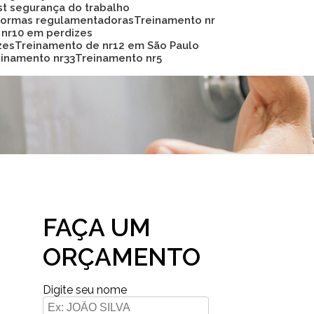
Sst segurança do trabalho
 normas regulamentadoras
Treinamento nr
 nr10 em perdizes
zes
Treinamento de nr12 em São Paulo
reinamento nr33
Treinamento nr5
FAÇA UM
ORÇAMENTO
Digite seu nome