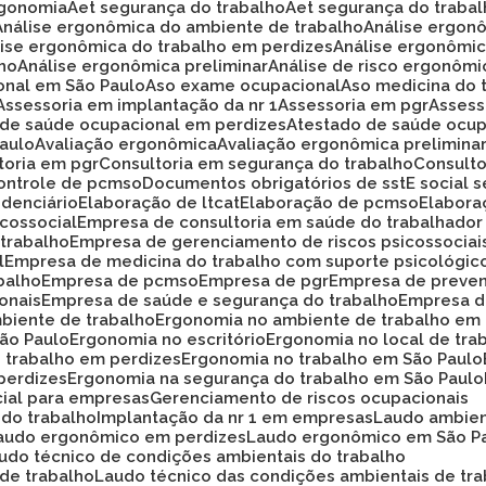
rgonomia
Aet segurança do trabalho
Aet segurança do traba
Análise ergonômica do ambiente de trabalho
Análise ergon
álise ergonômica do trabalho em perdizes
Análise ergonômi
lho
Análise ergonômica preliminar
Análise de risco ergonôm
ional em São Paulo
Aso exame ocupacional
Aso medicina do 
Assessoria em implantação da nr 1
Assessoria em pgr
Asses
o de saúde ocupacional em perdizes
Atestado de saúde ocup
Paulo
Avaliação ergonômica
Avaliação ergonômica prelimina
ltoria em pgr
Consultoria em segurança do trabalho
Consult
Controle de pcmso
Documentos obrigatórios de sst
E social
idenciário
Elaboração de ltcat
Elaboração de pcmso
Elabor
icossocial
Empresa de consultoria em saúde do trabalhador
 trabalho
Empresa de gerenciamento de riscos psicossociai
l
Empresa de medicina do trabalho com suporte psicológic
balho
Empresa de pcmso
Empresa de pgr
Empresa de preve
onais
Empresa de saúde e segurança do trabalho
Empresa d
biente de trabalho
Ergonomia no ambiente de trabalho em
São Paulo
Ergonomia no escritório
Ergonomia no local de tra
o trabalho em perdizes
Ergonomia no trabalho em São Paulo
perdizes
Ergonomia na segurança do trabalho em São Paulo
cial para empresas
Gerenciamento de riscos ocupacionais
 do trabalho
Implantação da nr 1 em empresas
Laudo ambie
Laudo ergonômico em perdizes
Laudo ergonômico em São P
audo técnico de condições ambientais do trabalho
 de trabalho
Laudo técnico das condições ambientais de tr