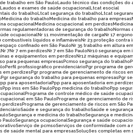
 de trabalho em São Paulo
Laudo técnico das condições do 
o
Laudos e exames de saúde ocupacional
Ltcat esocial
ntais do trabalho
Ltcat segurança do trabalho
Ltcat segura
o
Medicina do trabalho
Medicina do trabalho para empresas
cina ocupacional
Medicina ocupacional em perdizes
Medici
ormas regulamentadoras de segurança do trabalho
Normas 
aúde ocupacional
Nr 11 movimentação de carga
Nr 17 ergon
20 combustíveis líquidos e inflamáveis
Nr 23 proteção contra
33 espaço confinado em São Paulo
Nr 35 trabalho em altura e
l
Nr 7
Nr 7 em perdizes
Nr 7 em São Paulo
Nr10 segurança em 
uinas e equipamentos em perdizes
Nr12 máquinas e equipa
mso para pequenas empresas
Pcmso segurança do trabalho
ulo
Perfil profissiográfico previdenciário
Pgr programa de ge
os em perdizes
Pgr programa de gerenciamento de riscos e
s
Pgr segurança do trabalho para pequenas empresas
Pgr s
Ppp para aposentadoria
Ppp para aposentadoria em perdize
es
Ppp inss em São Paulo
Ppp medicina do trabalho
Ppp segu
ocupacional
Programa de controle médico de saúde ocupac
ocupacional em São Paulo
Programa de gerenciamento de r
m perdizes
Programa de gerenciamento de riscos em São Pa
idenciário
Saúde e segurança do trabalho
Saúde e seguranç
aulo
Segurança e medicina do trabalho
Segurança e medicin
o Paulo
Segurança ocupacional
Segurança e saúde ocupacio
orativo
Serviço de pcmso
Serviços de conformidade com a 
ços de saúde mental para empresas
Soluções completas em 