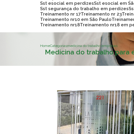
Sst esocial em perdizes
Sst esocial em S
Sst segurança do trabalho em perdizes
S
Treinamento nr 17
Treinamento nr 23
Trei
Treinamento nr10 em São Paulo
Treiname
Treinamento nr18
Treinamento nr18 em p
Home
Categorias
medicina do trabalho empresas
Medicina do trabalho para