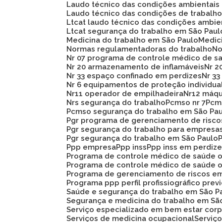
Laudo técnico das condições ambientais
Laudo técnico das condições de trabalh
Ltcat laudo técnico das condições ambie
Ltcat segurança do trabalho em São Paul
Medicina do trabalho em São Paulo
Medi
Normas regulamentadoras do trabalho
N
Nr 07 programa de controle médico de s
Nr 20 armazenamento de inflamáveis
Nr 
Nr 33 espaço confinado em perdizes
Nr 
Nr 6 equipamentos de proteção individua
Nr11 operador de empilhadeira
Nr12 máq
Nrs segurança do trabalho
Pcmso nr 7
Pc
Pcmso segurança do trabalho em São Pa
Pgr programa de gerenciamento de risc
Pgr segurança do trabalho para empresa
Pgr segurança do trabalho em São Paulo
Ppp empresa
Ppp inss
Ppp inss em perdiz
Programa de controle médico de saúde 
Programa de controle médico de saúde 
Programa de gerenciamento de riscos e
Programa ppp perfil profissiográfico prev
Saúde e segurança do trabalho em São P
Segurança e medicina do trabalho em Sã
Serviço especializado em bem estar corp
Serviços de medicina ocupacional
Servi