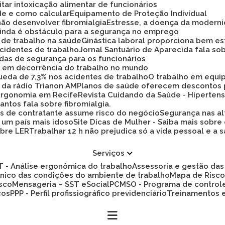
tar intoxicação alimentar de funcionários
ade e como calcular
Equipamento de Proteção Individual
não desenvolver fibromialgia
Estresse, a doença da modern
 ainda é obstáculo para a segurança no emprego
a de trabalho na saúde
Ginástica laboral proporciona bem es
cidentes de trabalho
Jornal Santuário de Aparecida fala so
idas de segurança para os funcionários
ez em decorrência do trabalho no mundo
 queda de 7,3% nos acidentes de trabalho
O trabalho em equi
 da rádio Trianon AM
Planos de saúde oferecem descontos
 ergonomia em Recife
Revista Cuidando da Saúde - Hiperten
antos fala sobre fibromialgia.
s de contratante assume risco do negócio
Segurança nas al
a um país mais idoso
Site Dicas de Mulher - Saiba mais sobre
obre LER
Trabalhar 12 h não prejudica só a vida pessoal e
Serviços
ET - Análise ergonômica do trabalho
Assessoria e gestão d
cnico das condições do ambiente de trabalho
Mapa de Risc
isco
Mensageria – SST eSocial
PCMSO - Programa de control
cos
PPP - Perfil profissiográfico previdenciário
Treinamentos