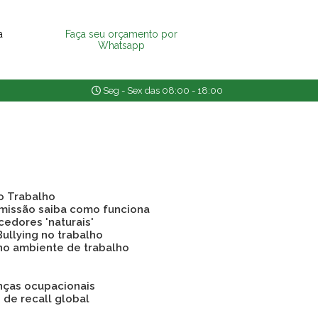
a
Faça seu orçamento por
Whatsapp
Seg - Sex das 08:00 - 18:00
o Trabalho
emissão saiba como funciona
cedores 'naturais'
Bullying no trabalho
 no ambiente de trabalho
nças ocupacionais
o de recall global