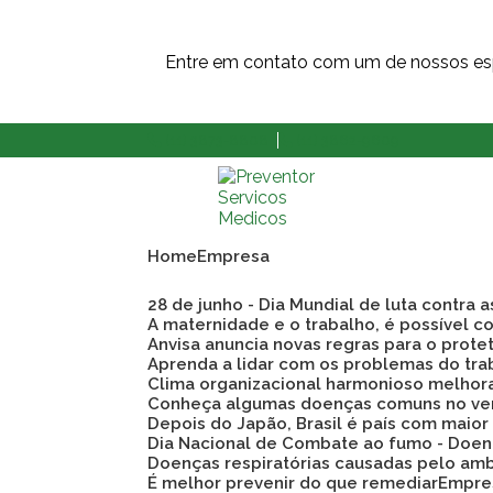
Entre em contato com um de nossos esp
(11) 3873-8808
(11) 3862-9609
Home
Empresa
28 de junho - Dia Mundial de luta contra 
A maternidade e o trabalho, é possível co
Anvisa anuncia novas regras para o prote
Aprenda a lidar com os problemas do tra
Clima organizacional harmonioso melho
Conheça algumas doenças comuns no ve
Depois do Japão, Brasil é país com maio
Dia Nacional de Combate ao fumo - Doen
Doenças respiratórias causadas pelo am
É melhor prevenir do que remediar
Empre