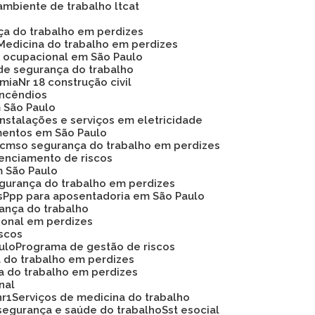
ambiente de trabalho ltcat
nça do trabalho em perdizes
Medicina do trabalho em perdizes
na ocupacional em São Paulo
de segurança do trabalho
omia
Nr 18 construção civil
 incêndios
m São Paulo
instalações e serviços em eletricidade
mentos em São Paulo
Pcmso segurança do trabalho em perdizes
renciamento de riscos
m São Paulo
egurança do trabalho em perdizes
s
Ppp para aposentadoria em São Paulo
rança do trabalho
ional em perdizes
iscos
ulo
Programa de gestão de riscos
a do trabalho em perdizes
a do trabalho em perdizes
nal
nr1
Serviços de medicina do trabalho
segurança e saúde do trabalho
Sst esocial