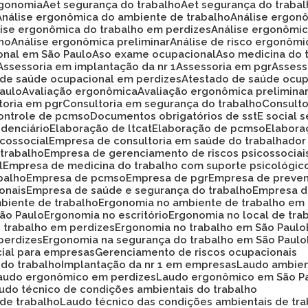
rgonomia
Aet segurança do trabalho
Aet segurança do traba
Análise ergonômica do ambiente de trabalho
Análise ergon
álise ergonômica do trabalho em perdizes
Análise ergonômi
lho
Análise ergonômica preliminar
Análise de risco ergonôm
ional em São Paulo
Aso exame ocupacional
Aso medicina do 
Assessoria em implantação da nr 1
Assessoria em pgr
Asses
o de saúde ocupacional em perdizes
Atestado de saúde ocup
Paulo
Avaliação ergonômica
Avaliação ergonômica prelimina
ltoria em pgr
Consultoria em segurança do trabalho
Consult
Controle de pcmso
Documentos obrigatórios de sst
E social
idenciário
Elaboração de ltcat
Elaboração de pcmso
Elabor
icossocial
Empresa de consultoria em saúde do trabalhador
 trabalho
Empresa de gerenciamento de riscos psicossociai
l
Empresa de medicina do trabalho com suporte psicológic
balho
Empresa de pcmso
Empresa de pgr
Empresa de preve
onais
Empresa de saúde e segurança do trabalho
Empresa d
biente de trabalho
Ergonomia no ambiente de trabalho em
São Paulo
Ergonomia no escritório
Ergonomia no local de tra
o trabalho em perdizes
Ergonomia no trabalho em São Paulo
perdizes
Ergonomia na segurança do trabalho em São Paulo
cial para empresas
Gerenciamento de riscos ocupacionais
 do trabalho
Implantação da nr 1 em empresas
Laudo ambie
Laudo ergonômico em perdizes
Laudo ergonômico em São P
audo técnico de condições ambientais do trabalho
 de trabalho
Laudo técnico das condições ambientais de tr