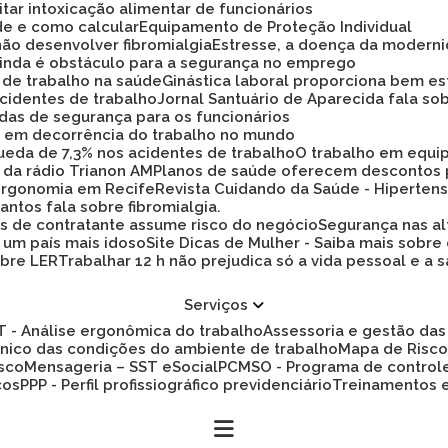
tar intoxicação alimentar de funcionários
ade e como calcular
Equipamento de Proteção Individual
não desenvolver fibromialgia
Estresse, a doença da modern
 ainda é obstáculo para a segurança no emprego
a de trabalho na saúde
Ginástica laboral proporciona bem es
cidentes de trabalho
Jornal Santuário de Aparecida fala so
idas de segurança para os funcionários
ez em decorrência do trabalho no mundo
 queda de 7,3% nos acidentes de trabalho
O trabalho em equi
 da rádio Trianon AM
Planos de saúde oferecem descontos
 ergonomia em Recife
Revista Cuidando da Saúde - Hiperten
antos fala sobre fibromialgia.
s de contratante assume risco do negócio
Segurança nas al
a um país mais idoso
Site Dicas de Mulher - Saiba mais sobre
obre LER
Trabalhar 12 h não prejudica só a vida pessoal e
Serviços
ET - Análise ergonômica do trabalho
Assessoria e gestão d
cnico das condições do ambiente de trabalho
Mapa de Risc
isco
Mensageria – SST eSocial
PCMSO - Programa de control
cos
PPP - Perfil profissiográfico previdenciário
Treinamentos