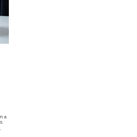
am a
s.
e