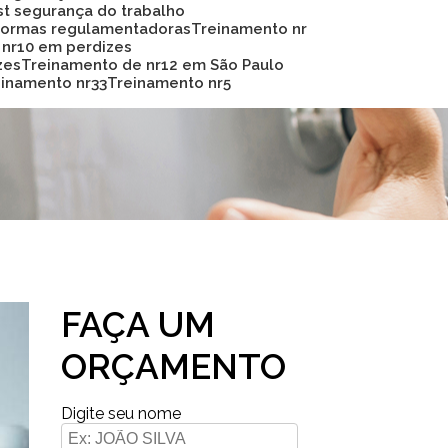
Sst segurança do trabalho
 normas regulamentadoras
Treinamento nr
 nr10 em perdizes
zes
Treinamento de nr12 em São Paulo
reinamento nr33
Treinamento nr5
FAÇA UM
ORÇAMENTO
Digite seu nome