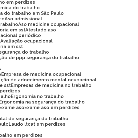
lho em perdizes
ômica do trabalho
ca do trabalho em São Paulo
ico
Aso admissional
trabalho
Aso medicina ocupacional
soria em sst
Atestado aso
acional periódico
r
Avaliação ocupacional
oria em sst
 segurança do trabalho
ação de ppp segurança do trabalho
s
o
Empresa de medicina ocupacional
nção de adoecimento mental ocupacional
e sst
Empresas de medicina no trabalho
 perdizes
balho
Ergonomia no trabalho
Ergonomia na segurança do trabalho
Exame aso
Exame aso em perdizes
ntal de segurança do trabalho
aulo
Laudo ltcat em perdizes
abalho em perdizes