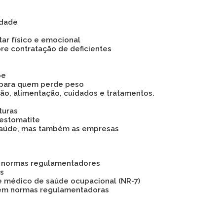
idade
tar físico e emocional
bre contratação de deficientes
pe
 para quem perde peso
são, alimentação, cuidados e tratamentos.
turas
 estomatite
 a saúde, mas também as empresas
as normas regulamentadores
os
e médico de saúde ocupacional (NR-7)
 em normas regulamentadoras