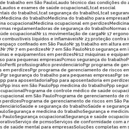
 de trabalho em São Paulo
Laudo técnico das condições do 
o
Laudos e exames de saúde ocupacional
Ltcat esocial
ntais do trabalho
Ltcat segurança do trabalho
Ltcat segura
o
Medicina do trabalho
Medicina do trabalho para empresas
cina ocupacional
Medicina ocupacional em perdizes
Medici
ormas regulamentadoras de segurança do trabalho
Normas 
aúde ocupacional
Nr 11 movimentação de carga
Nr 17 ergon
20 combustíveis líquidos e inflamáveis
Nr 23 proteção contra
33 espaço confinado em São Paulo
Nr 35 trabalho em altura e
l
Nr 7
Nr 7 em perdizes
Nr 7 em São Paulo
Nr10 segurança em 
uinas e equipamentos em perdizes
Nr12 máquinas e equipa
mso para pequenas empresas
Pcmso segurança do trabalho
ulo
Perfil profissiográfico previdenciário
Pgr programa de ge
os em perdizes
Pgr programa de gerenciamento de riscos e
s
Pgr segurança do trabalho para pequenas empresas
Pgr s
Ppp para aposentadoria
Ppp para aposentadoria em perdize
es
Ppp inss em São Paulo
Ppp medicina do trabalho
Ppp segu
ocupacional
Programa de controle médico de saúde ocupac
ocupacional em São Paulo
Programa de gerenciamento de r
m perdizes
Programa de gerenciamento de riscos em São Pa
idenciário
Saúde e segurança do trabalho
Saúde e seguranç
aulo
Segurança e medicina do trabalho
Segurança e medicin
o Paulo
Segurança ocupacional
Segurança e saúde ocupacio
orativo
Serviço de pcmso
Serviços de conformidade com a 
ços de saúde mental para empresas
Soluções completas em 