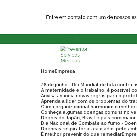
Entre em contato com um de nossos esp
(11) 3873-8808
(11) 3862-9609
Home
Empresa
28 de junho - Dia Mundial de luta contra 
A maternidade e o trabalho, é possível co
Anvisa anuncia novas regras para o prote
Aprenda a lidar com os problemas do tra
Clima organizacional harmonioso melho
Conheça algumas doenças comuns no ve
Depois do Japão, Brasil é país com maio
Dia Nacional de Combate ao fumo - Doen
Doenças respiratórias causadas pelo am
É melhor prevenir do que remediar
Empre