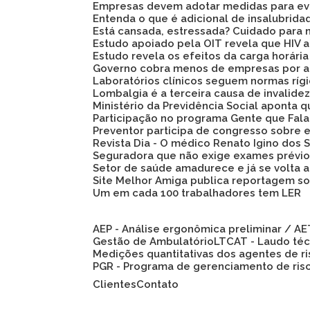
Empresas devem adotar medidas para evi
Entenda o que é adicional de insalubrid
Está cansada, estressada? Cuidado para 
Estudo apoiado pela OIT revela que HIV
Estudo revela os efeitos da carga horári
Governo cobra menos de empresas por a
Laboratórios clínicos seguem normas ríg
Lombalgia é a terceira causa de invalid
Ministério da Previdência Social aponta
Participação no programa Gente que Fala
Preventor participa de congresso sobre
Revista Dia - O médico Renato Igino dos S
Seguradora que não exige exames prévio
Setor de saúde amadurece e já se volta 
Site Melhor Amiga publica reportagem s
Um em cada 100 trabalhadores tem LER
AEP - Análise ergonômica preliminar / A
Gestão de Ambulatório
LTCAT - Laudo té
Medições quantitativas dos agentes de r
PGR - Programa de gerenciamento de ris
Clientes
Contato