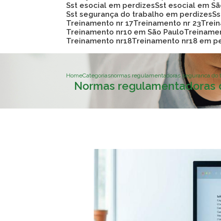
Sst esocial em perdizes
Sst esocial em S
Sst segurança do trabalho em perdizes
S
Treinamento nr 17
Treinamento nr 23
Trei
Treinamento nr10 em São Paulo
Treiname
Treinamento nr18
Treinamento nr18 em p
Home
Categorias
normas regulamentadoras seguranca do t
Normas regulamentadoras d