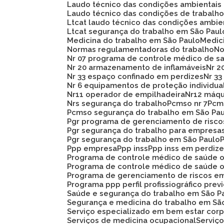
Laudo técnico das condições ambientais
Laudo técnico das condições de trabalh
Ltcat laudo técnico das condições ambie
Ltcat segurança do trabalho em São Paul
Medicina do trabalho em São Paulo
Medi
Normas regulamentadoras do trabalho
N
Nr 07 programa de controle médico de s
Nr 20 armazenamento de inflamáveis
Nr 
Nr 33 espaço confinado em perdizes
Nr 
Nr 6 equipamentos de proteção individua
Nr11 operador de empilhadeira
Nr12 máq
Nrs segurança do trabalho
Pcmso nr 7
Pc
Pcmso segurança do trabalho em São Pa
Pgr programa de gerenciamento de risc
Pgr segurança do trabalho para empresa
Pgr segurança do trabalho em São Paulo
Ppp empresa
Ppp inss
Ppp inss em perdiz
Programa de controle médico de saúde 
Programa de controle médico de saúde 
Programa de gerenciamento de riscos e
Programa ppp perfil profissiográfico prev
Saúde e segurança do trabalho em São P
Segurança e medicina do trabalho em Sã
Serviço especializado em bem estar corp
Serviços de medicina ocupacional
Servi