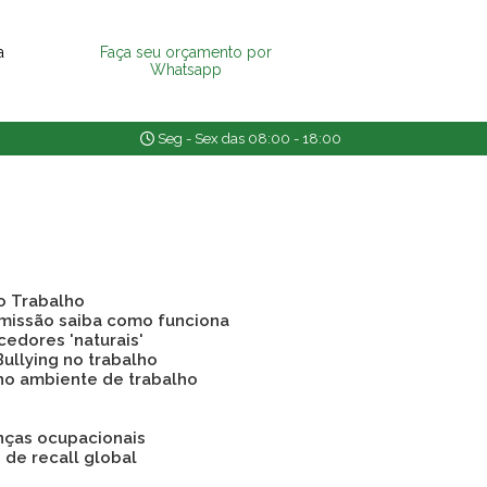
a
Faça seu orçamento por
Whatsapp
Seg - Sex das 08:00 - 18:00
o Trabalho
emissão saiba como funciona
cedores 'naturais'
Bullying no trabalho
 no ambiente de trabalho
nças ocupacionais
o de recall global