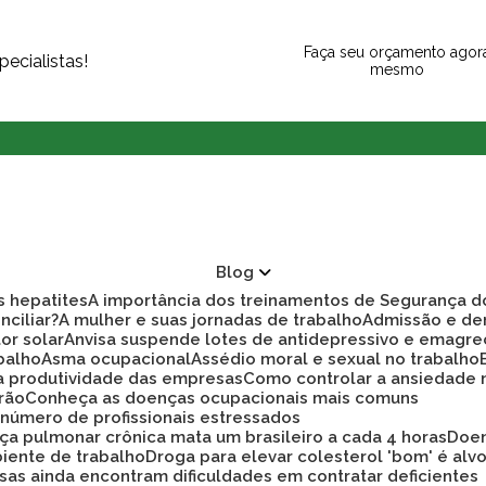
Faça seu orçamento agor
ecialistas!
mesmo
Blog
as hepatites
A importância dos treinamentos de Segurança d
nciliar?
A mulher e suas jornadas de trabalho
Admissão e d
tor solar
Anvisa suspende lotes de antidepressivo e emagre
balho
Asma ocupacional
Assédio moral e sexual no trabalho
ra produtividade das empresas
Como controlar a ansiedade
rão
Conheça as doenças ocupacionais mais comuns
r número de profissionais estressados
ça pulmonar crônica mata um brasileiro a cada 4 horas
Doe
biente de trabalho
Droga para elevar colesterol 'bom' é alv
sas ainda encontram dificuldades em contratar deficientes