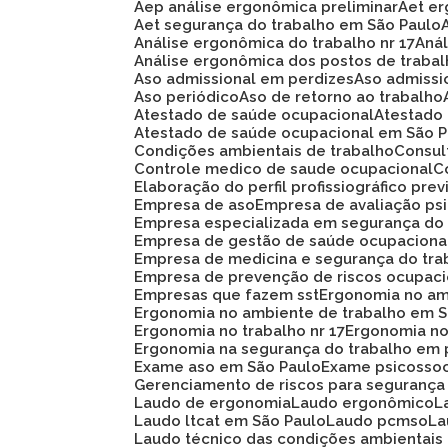
Aep análise ergonômica preliminar
Aet e
Aet segurança do trabalho em São Paulo
Análise ergonômica do trabalho nr 17
An
Análise ergonômica dos postos de traba
Aso admissional em perdizes
Aso admiss
Aso periódico
Aso de retorno ao trabalho
Atestado de saúde ocupacional
Atestad
Atestado de saúde ocupacional em São 
Condições ambientais de trabalho
Consu
Controle medico de saude ocupacional
Elaboração do perfil profissiográfico prev
Empresa de aso
Empresa de avaliação ps
Empresa especializada em segurança do
Empresa de gestão de saúde ocupaciona
Empresa de medicina e segurança do tra
Empresa de prevenção de riscos ocupaci
Empresas que fazem sst
Ergonomia no am
Ergonomia no ambiente de trabalho em 
Ergonomia no trabalho nr 17
Ergonomia n
Ergonomia na segurança do trabalho em 
Exame aso em São Paulo
Exame psicosso
Gerenciamento de riscos para segurança
Laudo de ergonomia
Laudo ergonômico
Laudo ltcat em São Paulo
Laudo pcmso
L
Laudo técnico das condições ambientais