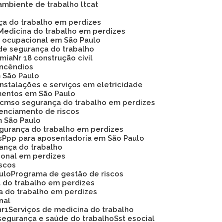
ambiente de trabalho ltcat
nça do trabalho em perdizes
Medicina do trabalho em perdizes
na ocupacional em São Paulo
de segurança do trabalho
omia
Nr 18 construção civil
 incêndios
m São Paulo
instalações e serviços em eletricidade
mentos em São Paulo
Pcmso segurança do trabalho em perdizes
renciamento de riscos
m São Paulo
egurança do trabalho em perdizes
s
Ppp para aposentadoria em São Paulo
rança do trabalho
ional em perdizes
iscos
ulo
Programa de gestão de riscos
a do trabalho em perdizes
a do trabalho em perdizes
nal
nr1
Serviços de medicina do trabalho
segurança e saúde do trabalho
Sst esocial