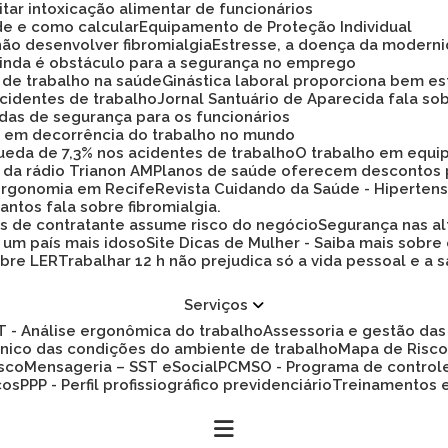
tar intoxicação alimentar de funcionários
ade e como calcular
Equipamento de Proteção Individual
não desenvolver fibromialgia
Estresse, a doença da modern
 ainda é obstáculo para a segurança no emprego
a de trabalho na saúde
Ginástica laboral proporciona bem es
cidentes de trabalho
Jornal Santuário de Aparecida fala so
idas de segurança para os funcionários
ez em decorrência do trabalho no mundo
 queda de 7,3% nos acidentes de trabalho
O trabalho em equi
 da rádio Trianon AM
Planos de saúde oferecem descontos
 ergonomia em Recife
Revista Cuidando da Saúde - Hiperten
antos fala sobre fibromialgia.
s de contratante assume risco do negócio
Segurança nas al
a um país mais idoso
Site Dicas de Mulher - Saiba mais sobre
obre LER
Trabalhar 12 h não prejudica só a vida pessoal e
Serviços
ET - Análise ergonômica do trabalho
Assessoria e gestão d
cnico das condições do ambiente de trabalho
Mapa de Risc
isco
Mensageria – SST eSocial
PCMSO - Programa de control
cos
PPP - Perfil profissiográfico previdenciário
Treinamentos