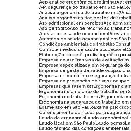
Aep análise ergonômica preliminar
Aet e
Aet segurança do trabalho em São Paulo
Análise ergonômica do trabalho nr 17
An
Análise ergonômica dos postos de traba
Aso admissional em perdizes
Aso admiss
Aso periódico
Aso de retorno ao trabalho
Atestado de saúde ocupacional
Atestad
Atestado de saúde ocupacional em São 
Condições ambientais de trabalho
Consu
Controle medico de saude ocupacional
Elaboração do perfil profissiográfico prev
Empresa de aso
Empresa de avaliação ps
Empresa especializada em segurança do
Empresa de gestão de saúde ocupaciona
Empresa de medicina e segurança do tra
Empresa de prevenção de riscos ocupaci
Empresas que fazem sst
Ergonomia no am
Ergonomia no ambiente de trabalho em 
Ergonomia no trabalho nr 17
Ergonomia n
Ergonomia na segurança do trabalho em 
Exame aso em São Paulo
Exame psicosso
Gerenciamento de riscos para segurança
Laudo de ergonomia
Laudo ergonômico
Laudo ltcat em São Paulo
Laudo pcmso
L
Laudo técnico das condições ambientais