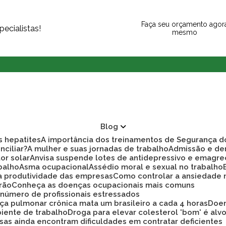
Faça seu orçamento agor
ecialistas!
mesmo
Blog
as hepatites
A importância dos treinamentos de Segurança d
nciliar?
A mulher e suas jornadas de trabalho
Admissão e d
tor solar
Anvisa suspende lotes de antidepressivo e emagre
balho
Asma ocupacional
Assédio moral e sexual no trabalho
ra produtividade das empresas
Como controlar a ansiedade
rão
Conheça as doenças ocupacionais mais comuns
r número de profissionais estressados
ça pulmonar crônica mata um brasileiro a cada 4 horas
Doe
biente de trabalho
Droga para elevar colesterol 'bom' é alv
sas ainda encontram dificuldades em contratar deficientes