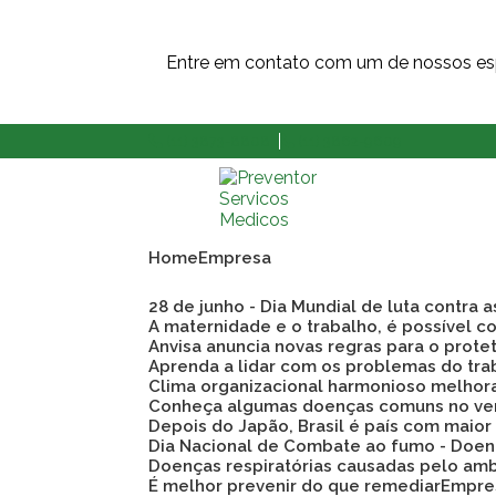
Entre em contato com um de nossos esp
(11) 3873-8808
(11) 3862-9609
Home
Empresa
28 de junho - Dia Mundial de luta contra 
A maternidade e o trabalho, é possível co
Anvisa anuncia novas regras para o prote
Aprenda a lidar com os problemas do tra
Clima organizacional harmonioso melho
Conheça algumas doenças comuns no ve
Depois do Japão, Brasil é país com maio
Dia Nacional de Combate ao fumo - Doen
Doenças respiratórias causadas pelo am
É melhor prevenir do que remediar
Empre