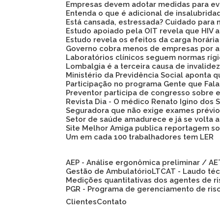
Empresas devem adotar medidas para evi
Entenda o que é adicional de insalubrid
Está cansada, estressada? Cuidado para 
Estudo apoiado pela OIT revela que HIV
Estudo revela os efeitos da carga horári
Governo cobra menos de empresas por a
Laboratórios clínicos seguem normas ríg
Lombalgia é a terceira causa de invalid
Ministério da Previdência Social aponta
Participação no programa Gente que Fala
Preventor participa de congresso sobre
Revista Dia - O médico Renato Igino dos S
Seguradora que não exige exames prévio
Setor de saúde amadurece e já se volta 
Site Melhor Amiga publica reportagem s
Um em cada 100 trabalhadores tem LER
AEP - Análise ergonômica preliminar / A
Gestão de Ambulatório
LTCAT - Laudo té
Medições quantitativas dos agentes de r
PGR - Programa de gerenciamento de ris
Clientes
Contato