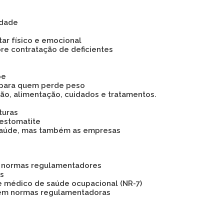
idade
tar físico e emocional
bre contratação de deficientes
pe
 para quem perde peso
são, alimentação, cuidados e tratamentos.
turas
 estomatite
 a saúde, mas também as empresas
as normas regulamentadores
os
e médico de saúde ocupacional (NR-7)
 em normas regulamentadoras