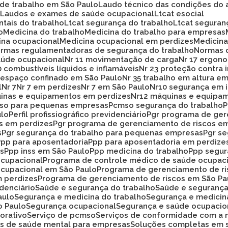
 de trabalho em São Paulo
Laudo técnico das condições do 
o
Laudos e exames de saúde ocupacional
Ltcat esocial
ntais do trabalho
Ltcat segurança do trabalho
Ltcat segura
o
Medicina do trabalho
Medicina do trabalho para empresas
cina ocupacional
Medicina ocupacional em perdizes
Medici
ormas regulamentadoras de segurança do trabalho
Normas 
aúde ocupacional
Nr 11 movimentação de carga
Nr 17 ergon
20 combustíveis líquidos e inflamáveis
Nr 23 proteção contra
33 espaço confinado em São Paulo
Nr 35 trabalho em altura e
l
Nr 7
Nr 7 em perdizes
Nr 7 em São Paulo
Nr10 segurança em 
uinas e equipamentos em perdizes
Nr12 máquinas e equipa
mso para pequenas empresas
Pcmso segurança do trabalho
ulo
Perfil profissiográfico previdenciário
Pgr programa de ge
os em perdizes
Pgr programa de gerenciamento de riscos e
s
Pgr segurança do trabalho para pequenas empresas
Pgr s
Ppp para aposentadoria
Ppp para aposentadoria em perdize
es
Ppp inss em São Paulo
Ppp medicina do trabalho
Ppp segu
ocupacional
Programa de controle médico de saúde ocupac
ocupacional em São Paulo
Programa de gerenciamento de r
m perdizes
Programa de gerenciamento de riscos em São Pa
idenciário
Saúde e segurança do trabalho
Saúde e seguranç
aulo
Segurança e medicina do trabalho
Segurança e medicin
o Paulo
Segurança ocupacional
Segurança e saúde ocupacio
orativo
Serviço de pcmso
Serviços de conformidade com a 
ços de saúde mental para empresas
Soluções completas em 