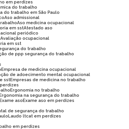
lho em perdizes
ômica do trabalho
ca do trabalho em São Paulo
ico
Aso admissional
trabalho
Aso medicina ocupacional
soria em sst
Atestado aso
acional periódico
r
Avaliação ocupacional
oria em sst
 segurança do trabalho
ação de ppp segurança do trabalho
s
o
Empresa de medicina ocupacional
nção de adoecimento mental ocupacional
e sst
Empresas de medicina no trabalho
 perdizes
balho
Ergonomia no trabalho
Ergonomia na segurança do trabalho
Exame aso
Exame aso em perdizes
ntal de segurança do trabalho
aulo
Laudo ltcat em perdizes
abalho em perdizes