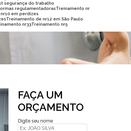
Sst segurança do trabalho
 normas regulamentadoras
Treinamento nr
 nr10 em perdizes
zes
Treinamento de nr12 em São Paulo
reinamento nr33
Treinamento nr5
FAÇA UM
ORÇAMENTO
Digite seu nome