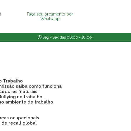
a
Faça seu orçamento por
Whatsapp
Seg - Sex das 08:00 - 18:00
o Trabalho
emissão saiba como funciona
cedores 'naturais'
Bullying no trabalho
 no ambiente de trabalho
nças ocupacionais
o de recall global