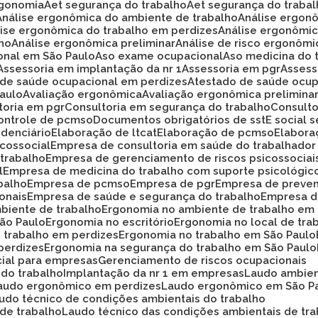
rgonomia
Aet segurança do trabalho
Aet segurança do traba
Análise ergonômica do ambiente de trabalho
Análise ergon
álise ergonômica do trabalho em perdizes
Análise ergonômi
lho
Análise ergonômica preliminar
Análise de risco ergonôm
ional em São Paulo
Aso exame ocupacional
Aso medicina do 
Assessoria em implantação da nr 1
Assessoria em pgr
Asses
o de saúde ocupacional em perdizes
Atestado de saúde ocup
Paulo
Avaliação ergonômica
Avaliação ergonômica prelimina
ltoria em pgr
Consultoria em segurança do trabalho
Consult
Controle de pcmso
Documentos obrigatórios de sst
E social
idenciário
Elaboração de ltcat
Elaboração de pcmso
Elabor
icossocial
Empresa de consultoria em saúde do trabalhador
 trabalho
Empresa de gerenciamento de riscos psicossociai
l
Empresa de medicina do trabalho com suporte psicológic
balho
Empresa de pcmso
Empresa de pgr
Empresa de preve
onais
Empresa de saúde e segurança do trabalho
Empresa d
biente de trabalho
Ergonomia no ambiente de trabalho em
São Paulo
Ergonomia no escritório
Ergonomia no local de tra
o trabalho em perdizes
Ergonomia no trabalho em São Paulo
perdizes
Ergonomia na segurança do trabalho em São Paulo
cial para empresas
Gerenciamento de riscos ocupacionais
 do trabalho
Implantação da nr 1 em empresas
Laudo ambie
Laudo ergonômico em perdizes
Laudo ergonômico em São P
audo técnico de condições ambientais do trabalho
 de trabalho
Laudo técnico das condições ambientais de tr