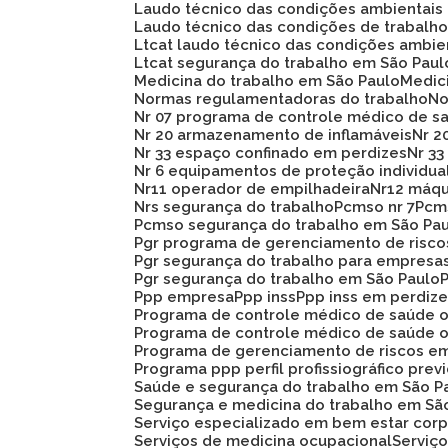
Laudo técnico das condições ambientais
Laudo técnico das condições de trabalh
Ltcat laudo técnico das condições ambie
Ltcat segurança do trabalho em São Paul
Medicina do trabalho em São Paulo
Medi
Normas regulamentadoras do trabalho
N
Nr 07 programa de controle médico de s
Nr 20 armazenamento de inflamáveis
Nr 
Nr 33 espaço confinado em perdizes
Nr 
Nr 6 equipamentos de proteção individua
Nr11 operador de empilhadeira
Nr12 máq
Nrs segurança do trabalho
Pcmso nr 7
Pc
Pcmso segurança do trabalho em São Pa
Pgr programa de gerenciamento de risc
Pgr segurança do trabalho para empresa
Pgr segurança do trabalho em São Paulo
Ppp empresa
Ppp inss
Ppp inss em perdiz
Programa de controle médico de saúde 
Programa de controle médico de saúde 
Programa de gerenciamento de riscos e
Programa ppp perfil profissiográfico prev
Saúde e segurança do trabalho em São P
Segurança e medicina do trabalho em Sã
Serviço especializado em bem estar corp
Serviços de medicina ocupacional
Servi