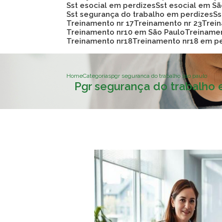
Sst esocial em perdizes
Sst esocial em S
Sst segurança do trabalho em perdizes
S
Treinamento nr 17
Treinamento nr 23
Trei
Treinamento nr10 em São Paulo
Treiname
Treinamento nr18
Treinamento nr18 em p
Home
Categorias
pgr seguranca do trabalho sao paulo
Pgr segurança do trabalho