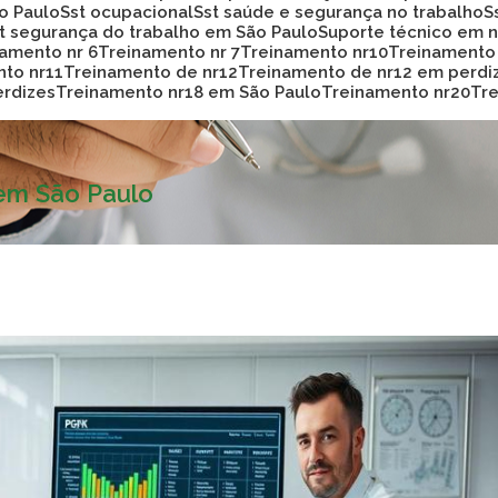
ão Paulo
Sst ocupacional
Sst saúde e segurança no trabalho
st segurança do trabalho em São Paulo
Suporte técnico em
namento nr 6
Treinamento nr 7
Treinamento nr10
Treinamento
nto nr11
Treinamento de nr12
Treinamento de nr12 em perdi
erdizes
Treinamento nr18 em São Paulo
Treinamento nr20
T
 em São Paulo