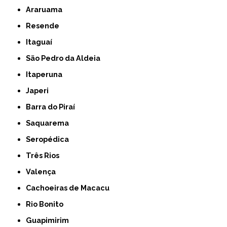
Araruama
Resende
Itaguaí
São Pedro da Aldeia
Itaperuna
Japeri
Barra do Piraí
Saquarema
Seropédica
Três Rios
Valença
Cachoeiras de Macacu
Rio Bonito
Guapimirim