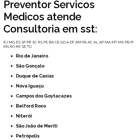
Preventor Servicos
Medicos atende
Consultoria em sst:
RJ
MG
ES
SP
PR
SC
RS
PE
BA
CE
GO e DF
AM
PA
AC
AL
AP
MA
MT
MS
PB
PI
RN
RO
RR
SE
TO
Rio de Janeiro
São Gonçalo
Duque de Caxias
Nova Iguaçu
Campos dos Goytacazes
Belford Roxo
Niterói
São João de Meriti
Petrópolis