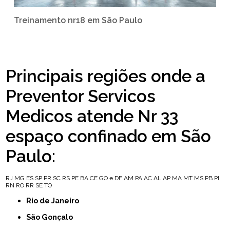
Treinamento nr18 em São Paulo
Principais regiões onde a
Preventor Servicos
Medicos atende Nr 33
espaço confinado em São
Paulo:
RJ
MG
ES
SP
PR
SC
RS
PE
BA
CE
GO e DF
AM
PA
AC
AL
AP
MA
MT
MS
PB
PI
RN
RO
RR
SE
TO
Rio de Janeiro
São Gonçalo