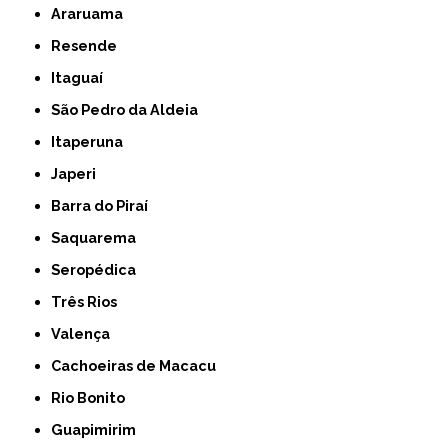
Araruama
Resende
Itaguaí
São Pedro da Aldeia
Itaperuna
Japeri
Barra do Piraí
Saquarema
Seropédica
Três Rios
Valença
Cachoeiras de Macacu
Rio Bonito
Guapimirim