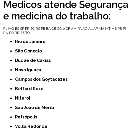
Medicos atende Segurança
e medicina do trabalho:
RJ
MG
ES
SP
PR
SC
RS
PE
BA
CE
GO e DF
AM
PA
AC
AL
AP
MA
MT
MS
PB
PI
RN
RO
RR
SE
TO
Rio de Janeiro
São Gonçalo
Duque de Caxias
Nova Iguaçu
Campos dos Goytacazes
Belford Roxo
Niterói
São João de Meriti
Petrópolis
Volta Redonda