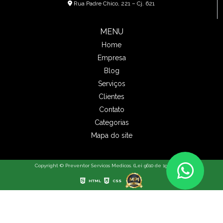
Rua Padre Chico, 221 – Cj. 621
CADA 4 HORAS
DOENÇAS OCUPACIONAIS
MENU
Home
DOENÇAS RESPIRATÓRIAS CAUSADAS PELO
Empresa
AMBIENTE DE TRABALHO
Blog
DROGA PARA ELEVAR COLESTEROL 'BOM' É ALVO
Serviços
DE RECALL GLOBAL
Clientes
Contato
É MELHOR PREVENIR DO QUE REMEDIAR
Categorias
EMPRESAS AINDA ENCONTRAM DIFICULDADES EM
Mapa do site
CONTRATAR DEFICIENTES
EMPRESAS DEVEM ADOTAR MEDIDAS PARA EVITAR
Copyright © Preventor Servicos Medicos. (Lei 9610 de 19/02/1998)
INTOXICAÇÃO ALIMENTAR DE FUNCIONÁRIOS
HTML
CSS
ENTENDA O QUE É ADICIONAL DE INSALUBRIDADE E
COMO CALCULAR