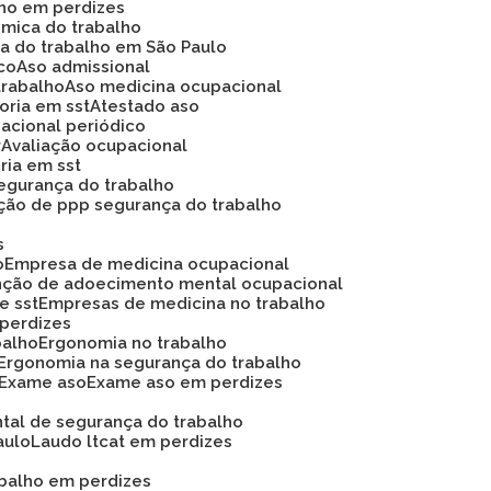
lho em perdizes
ômica do trabalho
ca do trabalho em São Paulo
ico
Aso admissional
trabalho
Aso medicina ocupacional
soria em sst
Atestado aso
acional periódico
r
Avaliação ocupacional
oria em sst
 segurança do trabalho
ação de ppp segurança do trabalho
s
o
Empresa de medicina ocupacional
nção de adoecimento mental ocupacional
e sst
Empresas de medicina no trabalho
 perdizes
balho
Ergonomia no trabalho
Ergonomia na segurança do trabalho
Exame aso
Exame aso em perdizes
ntal de segurança do trabalho
aulo
Laudo ltcat em perdizes
abalho em perdizes