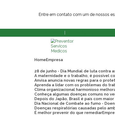
Entre em contato com um de nossos esp
(11) 3873-8808
(11) 3862-9609
Home
Empresa
28 de junho - Dia Mundial de luta contra 
A maternidade e o trabalho, é possível co
Anvisa anuncia novas regras para o prote
Aprenda a lidar com os problemas do tra
Clima organizacional harmonioso melho
Conheça algumas doenças comuns no ve
Depois do Japão, Brasil é país com maio
Dia Nacional de Combate ao fumo - Doen
Doenças respiratórias causadas pelo am
É melhor prevenir do que remediar
Empre