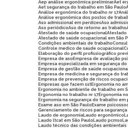
Aep análise ergonômica preliminar
Aet e
Aet segurança do trabalho em São Paulo
Análise ergonômica do trabalho nr 17
An
Análise ergonômica dos postos de traba
Aso admissional em perdizes
Aso admiss
Aso periódico
Aso de retorno ao trabalho
Atestado de saúde ocupacional
Atestad
Atestado de saúde ocupacional em São 
Condições ambientais de trabalho
Consu
Controle medico de saude ocupacional
Elaboração do perfil profissiográfico prev
Empresa de aso
Empresa de avaliação ps
Empresa especializada em segurança do
Empresa de gestão de saúde ocupaciona
Empresa de medicina e segurança do tra
Empresa de prevenção de riscos ocupaci
Empresas que fazem sst
Ergonomia no am
Ergonomia no ambiente de trabalho em 
Ergonomia no trabalho nr 17
Ergonomia n
Ergonomia na segurança do trabalho em 
Exame aso em São Paulo
Exame psicosso
Gerenciamento de riscos para segurança
Laudo de ergonomia
Laudo ergonômico
Laudo ltcat em São Paulo
Laudo pcmso
L
Laudo técnico das condições ambientais