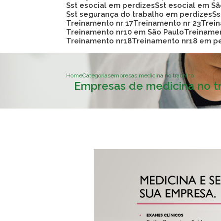
Sst esocial em perdizes
Sst esocial em S
Sst segurança do trabalho em perdizes
S
Treinamento nr 17
Treinamento nr 23
Trei
Treinamento nr10 em São Paulo
Treiname
Treinamento nr18
Treinamento nr18 em p
Home
Categorias
empresas medicina no trabalho
Empresas de medicina no t