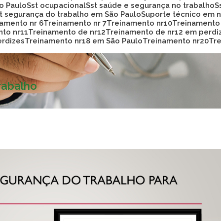
ão Paulo
Sst ocupacional
Sst saúde e segurança no trabalho
st segurança do trabalho em São Paulo
Suporte técnico em
namento nr 6
Treinamento nr 7
Treinamento nr10
Treinamento
nto nr11
Treinamento de nr12
Treinamento de nr12 em perdi
erdizes
Treinamento nr18 em São Paulo
Treinamento nr20
T
rabalho