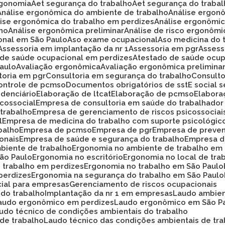
rgonomia
Aet segurança do trabalho
Aet segurança do traba
Análise ergonômica do ambiente de trabalho
Análise ergon
álise ergonômica do trabalho em perdizes
Análise ergonômi
lho
Análise ergonômica preliminar
Análise de risco ergonôm
ional em São Paulo
Aso exame ocupacional
Aso medicina do 
Assessoria em implantação da nr 1
Assessoria em pgr
Asses
o de saúde ocupacional em perdizes
Atestado de saúde ocup
Paulo
Avaliação ergonômica
Avaliação ergonômica prelimina
ltoria em pgr
Consultoria em segurança do trabalho
Consult
Controle de pcmso
Documentos obrigatórios de sst
E social
idenciário
Elaboração de ltcat
Elaboração de pcmso
Elabor
icossocial
Empresa de consultoria em saúde do trabalhador
 trabalho
Empresa de gerenciamento de riscos psicossociai
l
Empresa de medicina do trabalho com suporte psicológic
balho
Empresa de pcmso
Empresa de pgr
Empresa de preve
onais
Empresa de saúde e segurança do trabalho
Empresa d
biente de trabalho
Ergonomia no ambiente de trabalho em
São Paulo
Ergonomia no escritório
Ergonomia no local de tra
o trabalho em perdizes
Ergonomia no trabalho em São Paulo
perdizes
Ergonomia na segurança do trabalho em São Paulo
cial para empresas
Gerenciamento de riscos ocupacionais
 do trabalho
Implantação da nr 1 em empresas
Laudo ambie
Laudo ergonômico em perdizes
Laudo ergonômico em São P
audo técnico de condições ambientais do trabalho
 de trabalho
Laudo técnico das condições ambientais de tr