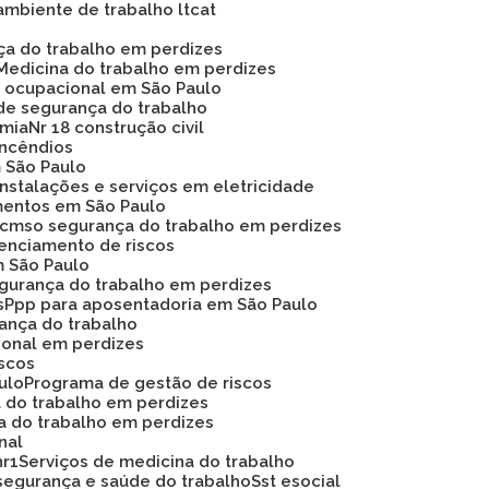
ambiente de trabalho ltcat
nça do trabalho em perdizes
Medicina do trabalho em perdizes
na ocupacional em São Paulo
de segurança do trabalho
omia
Nr 18 construção civil
 incêndios
m São Paulo
instalações e serviços em eletricidade
mentos em São Paulo
Pcmso segurança do trabalho em perdizes
renciamento de riscos
m São Paulo
egurança do trabalho em perdizes
s
Ppp para aposentadoria em São Paulo
rança do trabalho
ional em perdizes
iscos
ulo
Programa de gestão de riscos
a do trabalho em perdizes
a do trabalho em perdizes
nal
nr1
Serviços de medicina do trabalho
segurança e saúde do trabalho
Sst esocial