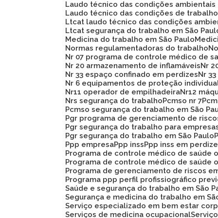
Laudo técnico das condições ambientais
Laudo técnico das condições de trabalh
Ltcat laudo técnico das condições ambie
Ltcat segurança do trabalho em São Paul
Medicina do trabalho em São Paulo
Medi
Normas regulamentadoras do trabalho
N
Nr 07 programa de controle médico de s
Nr 20 armazenamento de inflamáveis
Nr 
Nr 33 espaço confinado em perdizes
Nr 
Nr 6 equipamentos de proteção individua
Nr11 operador de empilhadeira
Nr12 máq
Nrs segurança do trabalho
Pcmso nr 7
Pc
Pcmso segurança do trabalho em São Pa
Pgr programa de gerenciamento de risc
Pgr segurança do trabalho para empresa
Pgr segurança do trabalho em São Paulo
Ppp empresa
Ppp inss
Ppp inss em perdiz
Programa de controle médico de saúde 
Programa de controle médico de saúde 
Programa de gerenciamento de riscos e
Programa ppp perfil profissiográfico prev
Saúde e segurança do trabalho em São P
Segurança e medicina do trabalho em Sã
Serviço especializado em bem estar corp
Serviços de medicina ocupacional
Servi