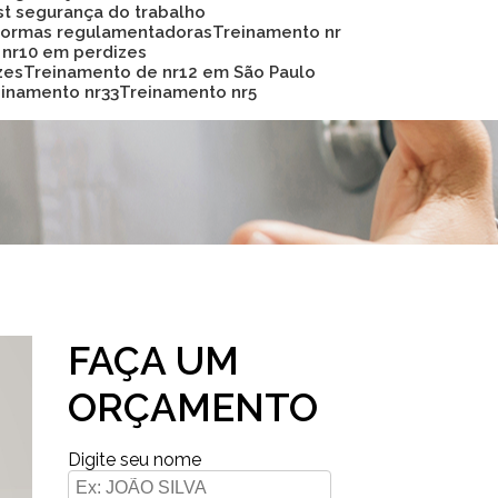
Sst segurança do trabalho
 normas regulamentadoras
Treinamento nr
 nr10 em perdizes
zes
Treinamento de nr12 em São Paulo
reinamento nr33
Treinamento nr5
FAÇA UM
ORÇAMENTO
Digite seu nome