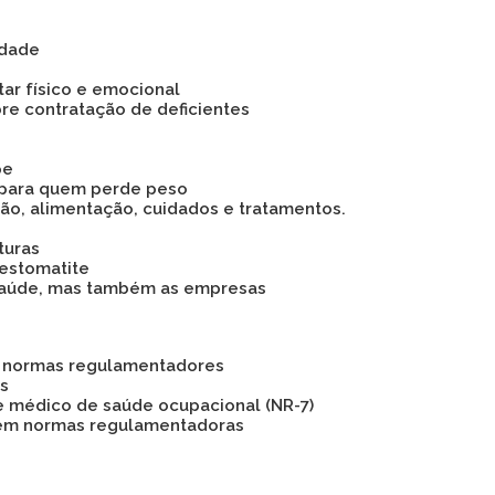
idade
tar físico e emocional
bre contratação de deficientes
pe
 para quem perde peso
são, alimentação, cuidados e tratamentos.
turas
 estomatite
 a saúde, mas também as empresas
as normas regulamentadores
os
e médico de saúde ocupacional (NR-7)
 em normas regulamentadoras