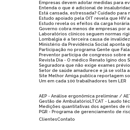
Empresas devem adotar medidas para evi
Entenda o que é adicional de insalubrid
Está cansada, estressada? Cuidado para 
Estudo apoiado pela OIT revela que HIV
Estudo revela os efeitos da carga horári
Governo cobra menos de empresas por a
Laboratórios clínicos seguem normas ríg
Lombalgia é a terceira causa de invalid
Ministério da Previdência Social aponta
Participação no programa Gente que Fala
Preventor participa de congresso sobre
Revista Dia - O médico Renato Igino dos S
Seguradora que não exige exames prévio
Setor de saúde amadurece e já se volta 
Site Melhor Amiga publica reportagem s
Um em cada 100 trabalhadores tem LER
AEP - Análise ergonômica preliminar / A
Gestão de Ambulatório
LTCAT - Laudo té
Medições quantitativas dos agentes de r
PGR - Programa de gerenciamento de ris
Clientes
Contato