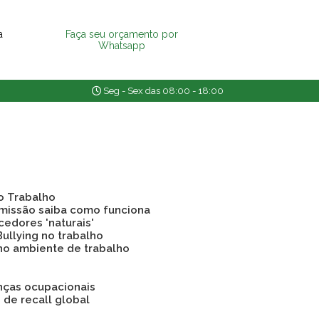
a
Faça seu orçamento por
Whatsapp
Seg - Sex das 08:00 - 18:00
o Trabalho
emissão saiba como funciona
cedores 'naturais'
Bullying no trabalho
 no ambiente de trabalho
nças ocupacionais
o de recall global