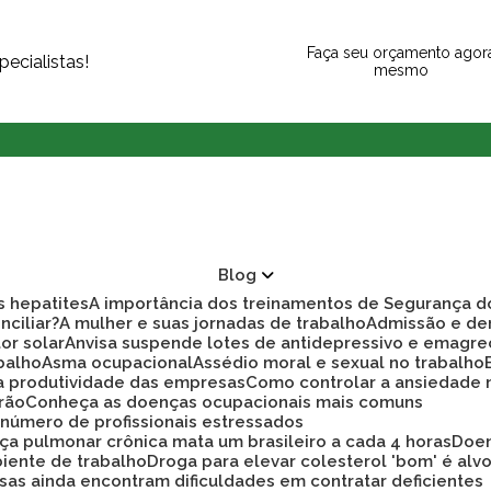
Faça seu orçamento agor
ecialistas!
mesmo
Blog
as hepatites
A importância dos treinamentos de Segurança d
nciliar?
A mulher e suas jornadas de trabalho
Admissão e d
tor solar
Anvisa suspende lotes de antidepressivo e emagre
balho
Asma ocupacional
Assédio moral e sexual no trabalho
ra produtividade das empresas
Como controlar a ansiedade
rão
Conheça as doenças ocupacionais mais comuns
r número de profissionais estressados
ça pulmonar crônica mata um brasileiro a cada 4 horas
Doe
biente de trabalho
Droga para elevar colesterol 'bom' é alv
sas ainda encontram dificuldades em contratar deficientes