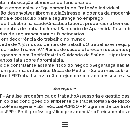
tar intoxicação alimentar de funcionários
ade e como calcular
Equipamento de Proteção Individual
não desenvolver fibromialgia
Estresse, a doença da modern
 ainda é obstáculo para a segurança no emprego
a de trabalho na saúde
Ginástica laboral proporciona bem es
cidentes de trabalho
Jornal Santuário de Aparecida fala so
idas de segurança para os funcionários
ez em decorrência do trabalho no mundo
 queda de 7,3% nos acidentes de trabalho
O trabalho em equi
 da rádio Trianon AM
Planos de saúde oferecem descontos
 ergonomia em Recife
Revista Cuidando da Saúde - Hiperten
antos fala sobre fibromialgia.
s de contratante assume risco do negócio
Segurança nas al
a um país mais idoso
Site Dicas de Mulher - Saiba mais sobre
obre LER
Trabalhar 12 h não prejudica só a vida pessoal e
Serviços
ET - Análise ergonômica do trabalho
Assessoria e gestão d
cnico das condições do ambiente de trabalho
Mapa de Risc
isco
Mensageria – SST eSocial
PCMSO - Programa de control
cos
PPP - Perfil profissiográfico previdenciário
Treinamentos