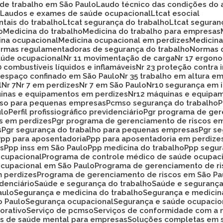
 de trabalho em São Paulo
Laudo técnico das condições do 
o
Laudos e exames de saúde ocupacional
Ltcat esocial
ntais do trabalho
Ltcat segurança do trabalho
Ltcat segura
o
Medicina do trabalho
Medicina do trabalho para empresas
cina ocupacional
Medicina ocupacional em perdizes
Medici
ormas regulamentadoras de segurança do trabalho
Normas 
aúde ocupacional
Nr 11 movimentação de carga
Nr 17 ergon
20 combustíveis líquidos e inflamáveis
Nr 23 proteção contra
33 espaço confinado em São Paulo
Nr 35 trabalho em altura e
l
Nr 7
Nr 7 em perdizes
Nr 7 em São Paulo
Nr10 segurança em 
uinas e equipamentos em perdizes
Nr12 máquinas e equipa
mso para pequenas empresas
Pcmso segurança do trabalho
ulo
Perfil profissiográfico previdenciário
Pgr programa de ge
os em perdizes
Pgr programa de gerenciamento de riscos e
s
Pgr segurança do trabalho para pequenas empresas
Pgr s
Ppp para aposentadoria
Ppp para aposentadoria em perdize
es
Ppp inss em São Paulo
Ppp medicina do trabalho
Ppp segu
ocupacional
Programa de controle médico de saúde ocupac
ocupacional em São Paulo
Programa de gerenciamento de r
m perdizes
Programa de gerenciamento de riscos em São Pa
idenciário
Saúde e segurança do trabalho
Saúde e seguranç
aulo
Segurança e medicina do trabalho
Segurança e medicin
o Paulo
Segurança ocupacional
Segurança e saúde ocupacio
orativo
Serviço de pcmso
Serviços de conformidade com a 
ços de saúde mental para empresas
Soluções completas em 