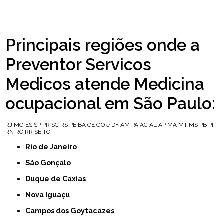
Principais regiões onde a
Preventor Servicos
Medicos atende Medicina
ocupacional em São Paulo:
RJ
MG
ES
SP
PR
SC
RS
PE
BA
CE
GO e DF
AM
PA
AC
AL
AP
MA
MT
MS
PB
PI
RN
RO
RR
SE
TO
Rio de Janeiro
São Gonçalo
Duque de Caxias
Nova Iguaçu
Campos dos Goytacazes