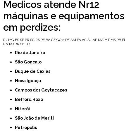
Medicos atende Nr12
máquinas e equipamentos
em perdizes:
RJ
MG
ES
SP
PR
SC
RS
PE
BA
CE
GO e DF
AM
PA
AC
AL
AP
MA
MT
MS
PB
PI
RN
RO
RR
SE
TO
Rio de Janeiro
São Gonçalo
Duque de Caxias
Nova Iguaçu
Campos dos Goytacazes
Belford Roxo
Niterói
São João de Meriti
Petrópolis