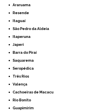
Araruama
Resende
Itaguaí
São Pedro da Aldeia
Itaperuna
Japeri
Barra do Piraí
Saquarema
Seropédica
Três Rios
Valença
Cachoeiras de Macacu
Rio Bonito
Guapimirim