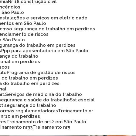
omia
Nr 18 construção civil
 incêndios
m São Paulo
instalações e serviços em eletricidade
mentos em São Paulo
Pcmso segurança do trabalho em perdizes
renciamento de riscos
m São Paulo
egurança do trabalho em perdizes
s
Ppp para aposentadoria em São Paulo
rança do trabalho
ional em perdizes
iscos
ulo
Programa de gestão de riscos
a do trabalho em perdizes
a do trabalho em perdizes
nal
nr1
Serviços de medicina do trabalho
segurança e saúde do trabalho
Sst esocial
Sst segurança do trabalho
 normas regulamentadoras
Treinamento nr
 nr10 em perdizes
zes
Treinamento de nr12 em São Paulo
reinamento nr33
Treinamento nr5