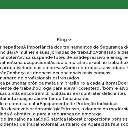
Blog
as hepatites
A importância dos treinamentos de Segurança d
nciliar?
A mulher e suas jornadas de trabalho
Admissão e d
tor solar
Anvisa suspende lotes de antidepressivo e emagre
balho
Asma ocupacional
Assédio moral e sexual no trabalho
ra produtividade das empresas
Como controlar a ansiedade
rão
Conheça as doenças ocupacionais mais comuns
r número de profissionais estressados
ça pulmonar crônica mata um brasileiro a cada 4 horas
Doe
biente de trabalho
Droga para elevar colesterol 'bom' é alv
sas ainda encontram dificuldades em contratar deficientes
tar intoxicação alimentar de funcionários
ade e como calcular
Equipamento de Proteção Individual
não desenvolver fibromialgia
Estresse, a doença da modern
 ainda é obstáculo para a segurança no emprego
a de trabalho na saúde
Ginástica laboral proporciona bem es
cidentes de trabalho
Jornal Santuário de Aparecida fala so