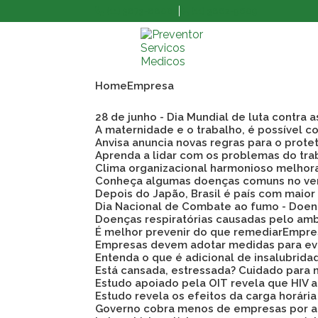
(11) 3873-8808
(11) 3862-9609
Home
Empresa
28 de junho - Dia Mundial de luta contra 
A maternidade e o trabalho, é possível co
Anvisa anuncia novas regras para o prote
Aprenda a lidar com os problemas do tra
Clima organizacional harmonioso melho
Conheça algumas doenças comuns no ve
Depois do Japão, Brasil é país com maio
Dia Nacional de Combate ao fumo - Doen
Doenças respiratórias causadas pelo am
É melhor prevenir do que remediar
Empre
Empresas devem adotar medidas para evi
Entenda o que é adicional de insalubrid
Está cansada, estressada? Cuidado para 
Estudo apoiado pela OIT revela que HIV
Estudo revela os efeitos da carga horári
Governo cobra menos de empresas por a