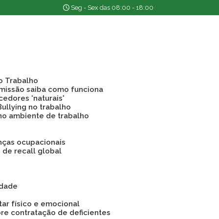
Seg - Sex das 08:00 - 18:00
o Trabalho
emissão saiba como funciona
cedores 'naturais'
Bullying no trabalho
 no ambiente de trabalho
nças ocupacionais
o de recall global
idade
tar físico e emocional
bre contratação de deficientes