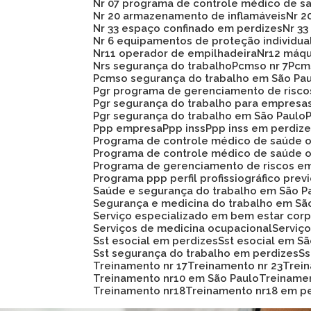
Nr 07 programa de controle médico de s
Nr 20 armazenamento de inflamáveis
Nr 
Nr 33 espaço confinado em perdizes
Nr 
Nr 6 equipamentos de proteção individua
Nr11 operador de empilhadeira
Nr12 máq
Nrs segurança do trabalho
Pcmso nr 7
Pc
Pcmso segurança do trabalho em São Pa
Pgr programa de gerenciamento de risc
Pgr segurança do trabalho para empresa
Pgr segurança do trabalho em São Paulo
Ppp empresa
Ppp inss
Ppp inss em perdiz
Programa de controle médico de saúde 
Programa de controle médico de saúde 
Programa de gerenciamento de riscos e
Programa ppp perfil profissiográfico prev
Saúde e segurança do trabalho em São P
Segurança e medicina do trabalho em Sã
Serviço especializado em bem estar corp
Serviços de medicina ocupacional
Servi
Sst esocial em perdizes
Sst esocial em S
Sst segurança do trabalho em perdizes
S
Treinamento nr 17
Treinamento nr 23
Trei
Treinamento nr10 em São Paulo
Treiname
Treinamento nr18
Treinamento nr18 em p