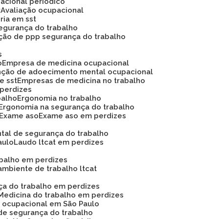
acional periódico
r
Avaliação ocupacional
oria em sst
 segurança do trabalho
ação de ppp segurança do trabalho
s
o
Empresa de medicina ocupacional
nção de adoecimento mental ocupacional
e sst
Empresas de medicina no trabalho
 perdizes
balho
Ergonomia no trabalho
Ergonomia na segurança do trabalho
Exame aso
Exame aso em perdizes
ntal de segurança do trabalho
aulo
Laudo ltcat em perdizes
abalho em perdizes
ambiente de trabalho ltcat
nça do trabalho em perdizes
Medicina do trabalho em perdizes
na ocupacional em São Paulo
de segurança do trabalho