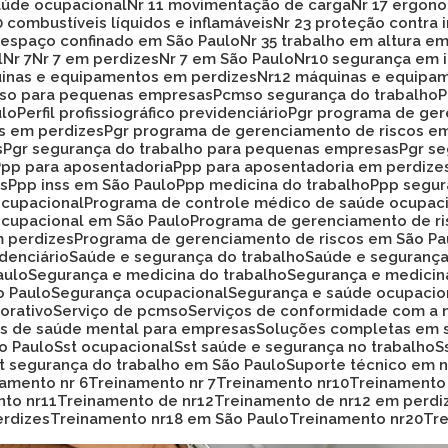
aúde ocupacional
Nr 11 movimentação de carga
Nr 17 ergon
20 combustíveis líquidos e inflamáveis
Nr 23 proteção contra
33 espaço confinado em São Paulo
Nr 35 trabalho em altura e
l
Nr 7
Nr 7 em perdizes
Nr 7 em São Paulo
Nr10 segurança em 
uinas e equipamentos em perdizes
Nr12 máquinas e equipa
mso para pequenas empresas
Pcmso segurança do trabalho
ulo
Perfil profissiográfico previdenciário
Pgr programa de ge
os em perdizes
Pgr programa de gerenciamento de riscos e
s
Pgr segurança do trabalho para pequenas empresas
Pgr s
Ppp para aposentadoria
Ppp para aposentadoria em perdize
es
Ppp inss em São Paulo
Ppp medicina do trabalho
Ppp segu
ocupacional
Programa de controle médico de saúde ocupac
ocupacional em São Paulo
Programa de gerenciamento de r
m perdizes
Programa de gerenciamento de riscos em São Pa
idenciário
Saúde e segurança do trabalho
Saúde e seguranç
aulo
Segurança e medicina do trabalho
Segurança e medicin
o Paulo
Segurança ocupacional
Segurança e saúde ocupacio
orativo
Serviço de pcmso
Serviços de conformidade com a 
ços de saúde mental para empresas
Soluções completas em 
ão Paulo
Sst ocupacional
Sst saúde e segurança no trabalho
st segurança do trabalho em São Paulo
Suporte técnico em
namento nr 6
Treinamento nr 7
Treinamento nr10
Treinamento
nto nr11
Treinamento de nr12
Treinamento de nr12 em perdi
erdizes
Treinamento nr18 em São Paulo
Treinamento nr20
T