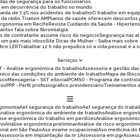
idas de segurança para os funcionários
ez em decorrência do trabalho no mundo
 queda de 7,3% nos acidentes de trabalho
O trabalho em equi
 da rádio Trianon AM
Planos de saúde oferecem descontos
 ergonomia em Recife
Revista Cuidando da Saúde - Hiperten
antos fala sobre fibromialgia.
s de contratante assume risco do negócio
Segurança nas al
a um país mais idoso
Site Dicas de Mulher - Saiba mais sobre
obre LER
Trabalhar 12 h não prejudica só a vida pessoal e
Serviços
ET - Análise ergonômica do trabalho
Assessoria e gestão d
cnico das condições do ambiente de trabalho
Mapa de Risc
isco
Mensageria – SST eSocial
PCMSO - Programa de control
cos
PPP - Perfil profissiográfico previdenciário
Treinamentos
rgonomia
Aet segurança do trabalho
Aet segurança do traba
Análise ergonômica do ambiente de trabalho
Análise ergon
álise ergonômica do trabalho em perdizes
Análise ergonômi
lho
Análise ergonômica preliminar
Análise de risco ergonôm
ional em São Paulo
Aso exame ocupacional
Aso medicina do 
Assessoria em implantação da nr 1
Assessoria em pgr
Asses