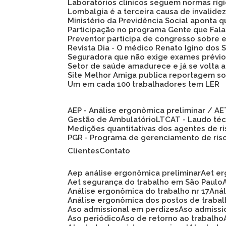
Laboratórios clínicos seguem normas ríg
Lombalgia é a terceira causa de invalid
Ministério da Previdência Social aponta
Participação no programa Gente que Fala
Preventor participa de congresso sobre
Revista Dia - O médico Renato Igino dos S
Seguradora que não exige exames prévio
Setor de saúde amadurece e já se volta 
Site Melhor Amiga publica reportagem s
Um em cada 100 trabalhadores tem LER
AEP - Análise ergonômica preliminar / A
Gestão de Ambulatório
LTCAT - Laudo té
Medições quantitativas dos agentes de r
PGR - Programa de gerenciamento de ris
Clientes
Contato
Aep análise ergonômica preliminar
Aet e
Aet segurança do trabalho em São Paulo
Análise ergonômica do trabalho nr 17
An
Análise ergonômica dos postos de traba
Aso admissional em perdizes
Aso admiss
Aso periódico
Aso de retorno ao trabalho