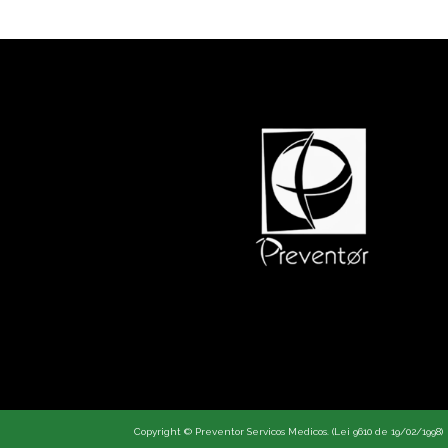
LOTES DE
ANTIDEPRESSIVO E
EMAGRECEDORES
'NATURAIS'
APRENDA A LIDAR COM
OS PROBLEMAS DO
TRABALHO
ASMA OCUPACIONAL
ASSÉDIO MORAL E
SEXUAL NO TRABALHO
BULLYING NO
TRABALHO
CLIMA
ORGANIZACIONAL
HARMONIOSO MELHORA
PRODUTIVIDADE DAS
EMPRESAS
Copyright © Preventor Servicos Medicos. (Lei 9610 de 19/02/1998)