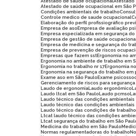
Atestado de saúde ocupacional
Atestad
Atestado de saúde ocupacional em São 
Condições ambientais de trabalho
Consu
Controle medico de saude ocupacional
Elaboração do perfil profissiográfico prev
Empresa de aso
Empresa de avaliação ps
Empresa especializada em segurança do
Empresa de gestão de saúde ocupaciona
Empresa de medicina e segurança do tra
Empresa de prevenção de riscos ocupaci
Empresas que fazem sst
Ergonomia no am
Ergonomia no ambiente de trabalho em 
Ergonomia no trabalho nr 17
Ergonomia n
Ergonomia na segurança do trabalho em 
Exame aso em São Paulo
Exame psicosso
Gerenciamento de riscos para segurança
Laudo de ergonomia
Laudo ergonômico
Laudo ltcat em São Paulo
Laudo pcmso
L
Laudo técnico das condições ambientais
Laudo técnico das condições ambientais
Laudo técnico das condições de trabalh
Ltcat laudo técnico das condições ambie
Ltcat segurança do trabalho em São Paul
Medicina do trabalho em São Paulo
Medi
Normas regulamentadoras do trabalho
N