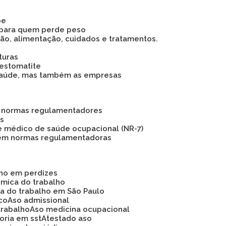
pe
 para quem perde peso
são, alimentação, cuidados e tratamentos.
turas
 estomatite
 a saúde, mas também as empresas
as normas regulamentadores
os
e médico de saúde ocupacional (NR-7)
 em normas regulamentadoras
lho em perdizes
ômica do trabalho
ca do trabalho em São Paulo
ico
Aso admissional
trabalho
Aso medicina ocupacional
soria em sst
Atestado aso