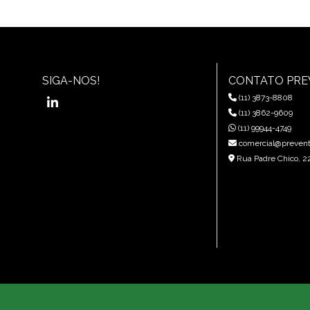
SIGA-NOS!
CONTATO PR
(11) 3873-8808
(11) 3862-9609
(11) 99944-4749
comercial@prevent
Rua Padre Chico, 22