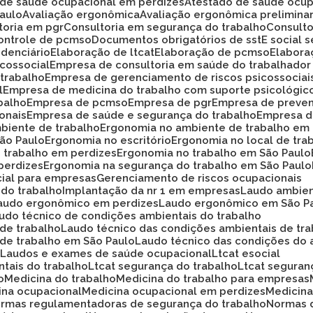
o de saúde ocupacional em perdizes
Atestado de saúde ocup
Paulo
Avaliação ergonômica
Avaliação ergonômica prelimina
ltoria em pgr
Consultoria em segurança do trabalho
Consult
Controle de pcmso
Documentos obrigatórios de sst
E social
idenciário
Elaboração de ltcat
Elaboração de pcmso
Elabor
icossocial
Empresa de consultoria em saúde do trabalhador
 trabalho
Empresa de gerenciamento de riscos psicossociai
l
Empresa de medicina do trabalho com suporte psicológic
balho
Empresa de pcmso
Empresa de pgr
Empresa de preve
onais
Empresa de saúde e segurança do trabalho
Empresa d
biente de trabalho
Ergonomia no ambiente de trabalho em
São Paulo
Ergonomia no escritório
Ergonomia no local de tra
o trabalho em perdizes
Ergonomia no trabalho em São Paulo
perdizes
Ergonomia na segurança do trabalho em São Paulo
cial para empresas
Gerenciamento de riscos ocupacionais
 do trabalho
Implantação da nr 1 em empresas
Laudo ambie
Laudo ergonômico em perdizes
Laudo ergonômico em São P
audo técnico de condições ambientais do trabalho
 de trabalho
Laudo técnico das condições ambientais de tr
 de trabalho em São Paulo
Laudo técnico das condições do 
o
Laudos e exames de saúde ocupacional
Ltcat esocial
ntais do trabalho
Ltcat segurança do trabalho
Ltcat segura
o
Medicina do trabalho
Medicina do trabalho para empresas
cina ocupacional
Medicina ocupacional em perdizes
Medici
ormas regulamentadoras de segurança do trabalho
Normas 