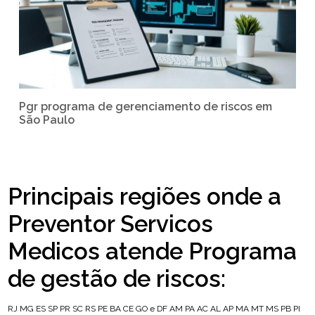
Pgr programa de gerenciamento de riscos em
São Paulo
Principais regiões onde a
Preventor Servicos
Medicos atende Programa
de gestão de riscos:
RJ
MG
ES
SP
PR
SC
RS
PE
BA
CE
GO e DF
AM
PA
AC
AL
AP
MA
MT
MS
PB
PI