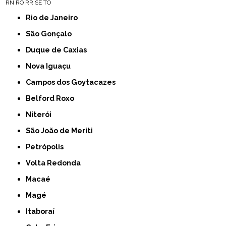
RN
RO
RR
SE
TO
Rio de Janeiro
São Gonçalo
Duque de Caxias
Nova Iguaçu
Campos dos Goytacazes
Belford Roxo
Niterói
São João de Meriti
Petrópolis
Volta Redonda
Macaé
Magé
Itaboraí