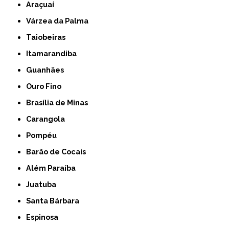
Araçuaí
Várzea da Palma
Taiobeiras
Itamarandiba
Guanhães
Ouro Fino
Brasília de Minas
Carangola
Pompéu
Barão de Cocais
Além Paraíba
Juatuba
Santa Bárbara
Espinosa