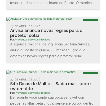
fevereiro deste ano na cidade de Recife. O médico
Renato Igino dos Santos, diretor da PREVENTOR,
esteve acompanhado do médico e professor Carlos
Maurício, da DCA Ergonomia, e juntos conheceram as
Blog
novas tecnologias disponíveis na área. Também
27 DE ABRIL DE 2026
Anvisa anuncia novas regras para o
assistiram diversas palestras sobre as interações
protetor solar
entre o homem e o trabalho.
Por:
Preventor Servicos Medicos
A Agência Nacional de Vigilância Sanitária (Anvisa)
anunciou nesta segunda, 4, uma resolução que
determina novas regras para o protetor solar. O
objetivo é garantir a proteção da pele dos usuários
brasileiros. As principais mudanças são no valor
mínimo do Fator de Proteção Solar (FPS), que vai
Blog
aumentar de 2 para 6, e na proteção contra os raios
27 DE ABRIL DE 2026
Site Dicas de Mulher - Saiba mais sobre
UVA, que agora terá que ser de no mínimo 1/3 do
estomatite
valor do FPS declarado.
Por:
Preventor Servicos Medicos
De repente você sente sua boca sensível com
pequenas aftas pela língua, gengiva e ou por dentro