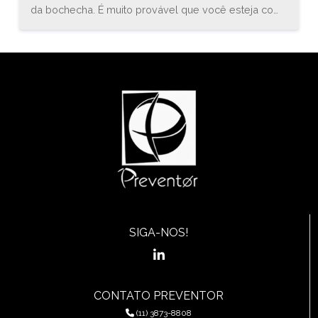
da bochecha. É muito provável que você esteja com
uma inflamação conhecida como estomatite. O
médico especialista em gastroenterologia, Bruno
Sander, explica que “a estomatite é uma inflamação
do revestimento mucoso de qualquer uma das
estruturas da cavidade oral (boca) e orofaringe, que
pode envolver a região das bochechas, gengivas,
língua, lábios, garganta, ou assoalho da boca.”
SIGA-NOS!
CONTATO PREVENTOR
(11) 3873-8808