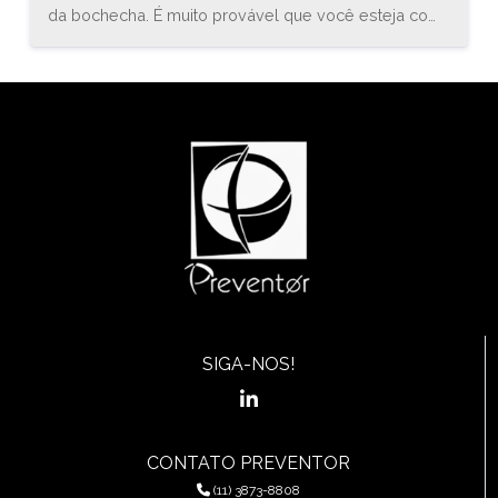
da bochecha. É muito provável que você esteja com
uma inflamação conhecida como estomatite. O
médico especialista em gastroenterologia, Bruno
Sander, explica que “a estomatite é uma inflamação
do revestimento mucoso de qualquer uma das
estruturas da cavidade oral (boca) e orofaringe, que
pode envolver a região das bochechas, gengivas,
língua, lábios, garganta, ou assoalho da boca.”
SIGA-NOS!
CONTATO PREVENTOR
(11) 3873-8808