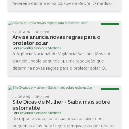
fevereiro deste ano na cidade de Recife. O médico
Renato Igino dos Santos, diretor da PREVENTOR,
esteve acompanhado do médico e professor Carlos
Maurício, da DCA Ergonomia, e juntos conheceram as
Blog
novas tecnologias disponíveis na área. Também
27 DE ABRIL DE 2026
Anvisa anuncia novas regras para o
assistiram diversas palestras sobre as interações
protetor solar
entre o homem e o trabalho.
Por:
Preventor Servicos Medicos
A Agência Nacional de Vigilância Sanitária (Anvisa)
anunciou nesta segunda, 4, uma resolução que
determina novas regras para o protetor solar. O
objetivo é garantir a proteção da pele dos usuários
brasileiros. As principais mudanças são no valor
mínimo do Fator de Proteção Solar (FPS), que vai
Blog
aumentar de 2 para 6, e na proteção contra os raios
27 DE ABRIL DE 2026
Site Dicas de Mulher - Saiba mais sobre
UVA, que agora terá que ser de no mínimo 1/3 do
estomatite
valor do FPS declarado.
Por:
Preventor Servicos Medicos
De repente você sente sua boca sensível com
pequenas aftas pela língua, gengiva e ou por dentro