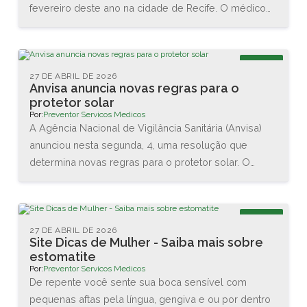
fevereiro deste ano na cidade de Recife. O médico
Renato Igino dos Santos, diretor da PREVENTOR,
esteve acompanhado do médico e professor Carlos
Maurício, da DCA Ergonomia, e juntos conheceram as
Blog
novas tecnologias disponíveis na área. Também
27 DE ABRIL DE 2026
Anvisa anuncia novas regras para o
assistiram diversas palestras sobre as interações
protetor solar
entre o homem e o trabalho.
Por:
Preventor Servicos Medicos
A Agência Nacional de Vigilância Sanitária (Anvisa)
anunciou nesta segunda, 4, uma resolução que
determina novas regras para o protetor solar. O
objetivo é garantir a proteção da pele dos usuários
brasileiros. As principais mudanças são no valor
mínimo do Fator de Proteção Solar (FPS), que vai
Blog
aumentar de 2 para 6, e na proteção contra os raios
27 DE ABRIL DE 2026
Site Dicas de Mulher - Saiba mais sobre
UVA, que agora terá que ser de no mínimo 1/3 do
estomatite
valor do FPS declarado.
Por:
Preventor Servicos Medicos
De repente você sente sua boca sensível com
pequenas aftas pela língua, gengiva e ou por dentro