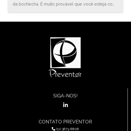
da bochecha. É muito provável que você esteja com
uma inflamação conhecida como estomatite. O
médico especialista em gastroenterologia, Bruno
Sander, explica que “a estomatite é uma inflamação
do revestimento mucoso de qualquer uma das
estruturas da cavidade oral (boca) e orofaringe, que
pode envolver a região das bochechas, gengivas,
língua, lábios, garganta, ou assoalho da boca.”
SIGA-NOS!
CONTATO PREVENTOR
(11) 3873-8808