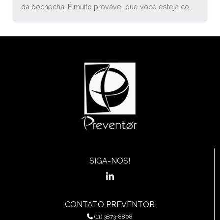
da bochecha. É muito provável que você esteja com
uma inflamação conhecida como estomatite. O
médico especialista em gastroenterologia, Bruno
Sander, explica que “a estomatite é uma inflamação
do revestimento mucoso de qualquer uma das
estruturas da cavidade oral (boca) e orofaringe, que
pode envolver a região das bochechas, gengivas,
língua, lábios, garganta, ou assoalho da boca.”
SIGA-NOS!
CONTATO PREVENTOR
(11) 3873-8808