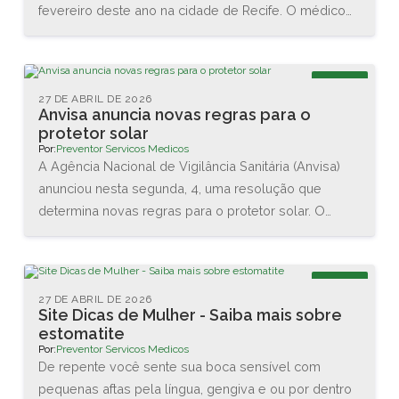
fevereiro deste ano na cidade de Recife. O médico
Renato Igino dos Santos, diretor da PREVENTOR,
esteve acompanhado do médico e professor Carlos
Maurício, da DCA Ergonomia, e juntos conheceram as
Blog
novas tecnologias disponíveis na área. Também
27 DE ABRIL DE 2026
Anvisa anuncia novas regras para o
assistiram diversas palestras sobre as interações
protetor solar
entre o homem e o trabalho.
Por:
Preventor Servicos Medicos
A Agência Nacional de Vigilância Sanitária (Anvisa)
anunciou nesta segunda, 4, uma resolução que
determina novas regras para o protetor solar. O
objetivo é garantir a proteção da pele dos usuários
brasileiros. As principais mudanças são no valor
mínimo do Fator de Proteção Solar (FPS), que vai
Blog
aumentar de 2 para 6, e na proteção contra os raios
27 DE ABRIL DE 2026
Site Dicas de Mulher - Saiba mais sobre
UVA, que agora terá que ser de no mínimo 1/3 do
estomatite
valor do FPS declarado.
Por:
Preventor Servicos Medicos
De repente você sente sua boca sensível com
pequenas aftas pela língua, gengiva e ou por dentro