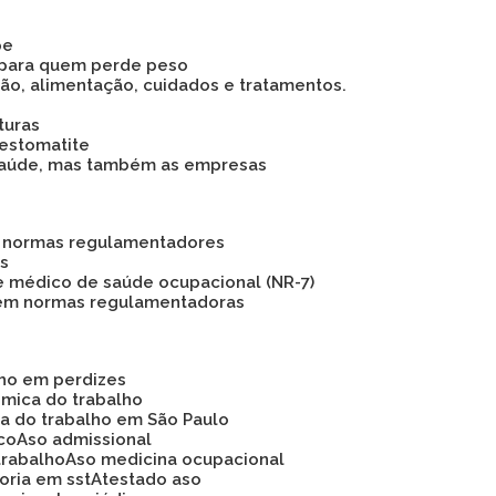
pe
 para quem perde peso
são, alimentação, cuidados e tratamentos.
turas
 estomatite
 a saúde, mas também as empresas
as normas regulamentadores
os
e médico de saúde ocupacional (NR-7)
 em normas regulamentadoras
lho em perdizes
ômica do trabalho
ca do trabalho em São Paulo
ico
Aso admissional
trabalho
Aso medicina ocupacional
soria em sst
Atestado aso