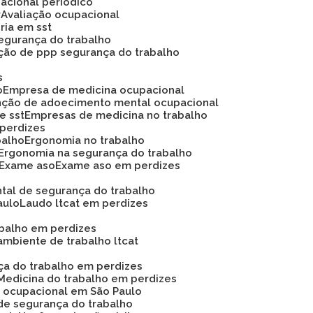
acional periódico
r
Avaliação ocupacional
oria em sst
 segurança do trabalho
ação de ppp segurança do trabalho
s
o
Empresa de medicina ocupacional
nção de adoecimento mental ocupacional
e sst
Empresas de medicina no trabalho
 perdizes
balho
Ergonomia no trabalho
Ergonomia na segurança do trabalho
Exame aso
Exame aso em perdizes
ntal de segurança do trabalho
aulo
Laudo ltcat em perdizes
abalho em perdizes
ambiente de trabalho ltcat
nça do trabalho em perdizes
Medicina do trabalho em perdizes
na ocupacional em São Paulo
de segurança do trabalho