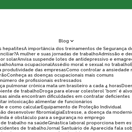
Blog
as hepatites
A importância dos treinamentos de Segurança d
nciliar?
A mulher e suas jornadas de trabalho
Admissão e d
tor solar
Anvisa suspende lotes de antidepressivo e emagre
balho
Asma ocupacional
Assédio moral e sexual no trabalho
ra produtividade das empresas
Como controlar a ansiedade
rão
Conheça as doenças ocupacionais mais comuns
r número de profissionais estressados
ça pulmonar crônica mata um brasileiro a cada 4 horas
Doe
biente de trabalho
Droga para elevar colesterol 'bom' é alv
sas ainda encontram dificuldades em contratar deficientes
tar intoxicação alimentar de funcionários
ade e como calcular
Equipamento de Proteção Individual
não desenvolver fibromialgia
Estresse, a doença da modern
 ainda é obstáculo para a segurança no emprego
a de trabalho na saúde
Ginástica laboral proporciona bem es
cidentes de trabalho
Jornal Santuário de Aparecida fala so