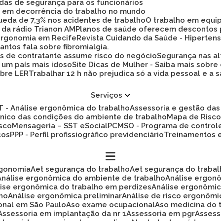
idas de segurança para os funcionários
ez em decorrência do trabalho no mundo
 queda de 7,3% nos acidentes de trabalho
O trabalho em equi
 da rádio Trianon AM
Planos de saúde oferecem descontos
 ergonomia em Recife
Revista Cuidando da Saúde - Hiperten
antos fala sobre fibromialgia.
s de contratante assume risco do negócio
Segurança nas al
a um país mais idoso
Site Dicas de Mulher - Saiba mais sobre
obre LER
Trabalhar 12 h não prejudica só a vida pessoal e
Serviços
ET - Análise ergonômica do trabalho
Assessoria e gestão d
cnico das condições do ambiente de trabalho
Mapa de Risc
isco
Mensageria – SST eSocial
PCMSO - Programa de control
cos
PPP - Perfil profissiográfico previdenciário
Treinamentos
rgonomia
Aet segurança do trabalho
Aet segurança do traba
Análise ergonômica do ambiente de trabalho
Análise ergon
álise ergonômica do trabalho em perdizes
Análise ergonômi
lho
Análise ergonômica preliminar
Análise de risco ergonôm
ional em São Paulo
Aso exame ocupacional
Aso medicina do 
Assessoria em implantação da nr 1
Assessoria em pgr
Asses