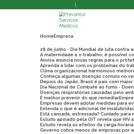
(11) 3873-8808
(11) 3862-9609
Home
Empresa
28 de junho - Dia Mundial de luta contra 
A maternidade e o trabalho, é possível co
Anvisa anuncia novas regras para o prote
Aprenda a lidar com os problemas do tra
Clima organizacional harmonioso melho
Conheça algumas doenças comuns no ve
Depois do Japão, Brasil é país com maio
Dia Nacional de Combate ao fumo - Doen
Doenças respiratórias causadas pelo am
É melhor prevenir do que remediar
Empre
Empresas devem adotar medidas para evi
Entenda o que é adicional de insalubrid
Está cansada, estressada? Cuidado para 
Estudo apoiado pela OIT revela que HIV
Estudo revela os efeitos da carga horári
Governo cobra menos de empresas por a