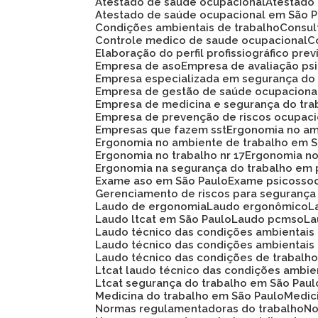
Atestado de saúde ocupacional
Atestad
Atestado de saúde ocupacional em São 
Condições ambientais de trabalho
Consu
Controle medico de saude ocupacional
Elaboração do perfil profissiográfico prev
Empresa de aso
Empresa de avaliação ps
Empresa especializada em segurança do
Empresa de gestão de saúde ocupaciona
Empresa de medicina e segurança do tra
Empresa de prevenção de riscos ocupaci
Empresas que fazem sst
Ergonomia no am
Ergonomia no ambiente de trabalho em 
Ergonomia no trabalho nr 17
Ergonomia n
Ergonomia na segurança do trabalho em 
Exame aso em São Paulo
Exame psicosso
Gerenciamento de riscos para segurança
Laudo de ergonomia
Laudo ergonômico
Laudo ltcat em São Paulo
Laudo pcmso
L
Laudo técnico das condições ambientais
Laudo técnico das condições ambientais
Laudo técnico das condições de trabalh
Ltcat laudo técnico das condições ambie
Ltcat segurança do trabalho em São Paul
Medicina do trabalho em São Paulo
Medi
Normas regulamentadoras do trabalho
N