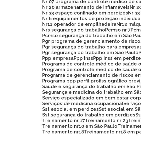
Nr 07 programa de controle médico de s
Nr 20 armazenamento de inflamáveis
Nr 
Nr 33 espaço confinado em perdizes
Nr 
Nr 6 equipamentos de proteção individua
Nr11 operador de empilhadeira
Nr12 máq
Nrs segurança do trabalho
Pcmso nr 7
Pc
Pcmso segurança do trabalho em São Pa
Pgr programa de gerenciamento de risc
Pgr segurança do trabalho para empresa
Pgr segurança do trabalho em São Paulo
Ppp empresa
Ppp inss
Ppp inss em perdiz
Programa de controle médico de saúde 
Programa de controle médico de saúde 
Programa de gerenciamento de riscos e
Programa ppp perfil profissiográfico prev
Saúde e segurança do trabalho em São P
Segurança e medicina do trabalho em Sã
Serviço especializado em bem estar corp
Serviços de medicina ocupacional
Servi
Sst esocial em perdizes
Sst esocial em S
Sst segurança do trabalho em perdizes
S
Treinamento nr 17
Treinamento nr 23
Trei
Treinamento nr10 em São Paulo
Treiname
Treinamento nr18
Treinamento nr18 em p