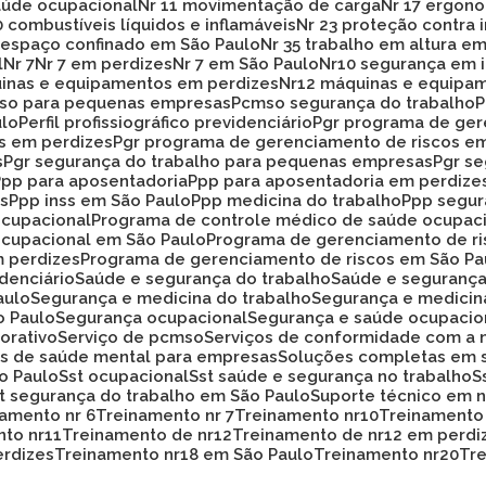
aúde ocupacional
Nr 11 movimentação de carga
Nr 17 ergon
20 combustíveis líquidos e inflamáveis
Nr 23 proteção contra
33 espaço confinado em São Paulo
Nr 35 trabalho em altura e
l
Nr 7
Nr 7 em perdizes
Nr 7 em São Paulo
Nr10 segurança em 
uinas e equipamentos em perdizes
Nr12 máquinas e equipa
mso para pequenas empresas
Pcmso segurança do trabalho
ulo
Perfil profissiográfico previdenciário
Pgr programa de ge
os em perdizes
Pgr programa de gerenciamento de riscos e
s
Pgr segurança do trabalho para pequenas empresas
Pgr s
Ppp para aposentadoria
Ppp para aposentadoria em perdize
es
Ppp inss em São Paulo
Ppp medicina do trabalho
Ppp segu
ocupacional
Programa de controle médico de saúde ocupac
ocupacional em São Paulo
Programa de gerenciamento de r
m perdizes
Programa de gerenciamento de riscos em São Pa
idenciário
Saúde e segurança do trabalho
Saúde e seguranç
aulo
Segurança e medicina do trabalho
Segurança e medicin
o Paulo
Segurança ocupacional
Segurança e saúde ocupacio
orativo
Serviço de pcmso
Serviços de conformidade com a 
ços de saúde mental para empresas
Soluções completas em 
ão Paulo
Sst ocupacional
Sst saúde e segurança no trabalho
st segurança do trabalho em São Paulo
Suporte técnico em
namento nr 6
Treinamento nr 7
Treinamento nr10
Treinamento
nto nr11
Treinamento de nr12
Treinamento de nr12 em perdi
erdizes
Treinamento nr18 em São Paulo
Treinamento nr20
T