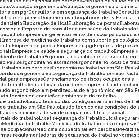
o de saúde ocupacional em perdizes
Atestado de saúde ocup
Paulo
Avaliação ergonômica
Avaliação ergonômica prelimina
ltoria em pgr
Consultoria em segurança do trabalho
Consult
Controle de pcmso
Documentos obrigatórios de sst
E social
idenciário
Elaboração de ltcat
Elaboração de pcmso
Elabor
icossocial
Empresa de consultoria em saúde do trabalhador
 trabalho
Empresa de gerenciamento de riscos psicossociai
l
Empresa de medicina do trabalho com suporte psicológic
balho
Empresa de pcmso
Empresa de pgr
Empresa de preve
onais
Empresa de saúde e segurança do trabalho
Empresa d
biente de trabalho
Ergonomia no ambiente de trabalho em
São Paulo
Ergonomia no escritório
Ergonomia no local de tra
o trabalho em perdizes
Ergonomia no trabalho em São Paulo
perdizes
Ergonomia na segurança do trabalho em São Paulo
cial para empresas
Gerenciamento de riscos ocupacionais
 do trabalho
Implantação da nr 1 em empresas
Laudo ambie
Laudo ergonômico em perdizes
Laudo ergonômico em São P
audo técnico de condições ambientais do trabalho
 de trabalho
Laudo técnico das condições ambientais de tr
 de trabalho em São Paulo
Laudo técnico das condições do 
o
Laudos e exames de saúde ocupacional
Ltcat esocial
ntais do trabalho
Ltcat segurança do trabalho
Ltcat segura
o
Medicina do trabalho
Medicina do trabalho para empresas
cina ocupacional
Medicina ocupacional em perdizes
Medici
ormas regulamentadoras de segurança do trabalho
Normas 