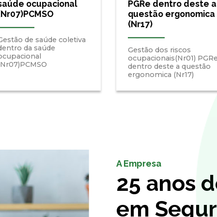
saúde ocupacional
PGRe dentro deste a
(Nr07)PCMSO
questão ergonomica
(Nr17)
Gestão de saúde coletiva
dentro da saúde
Gestão dos riscos
ocupacional
ocupacionais(Nr01) PGR
(Nr07)PCMSO
dentro deste a questão
ergonomica (Nr17)
A Empresa
25 anos d
em Segur