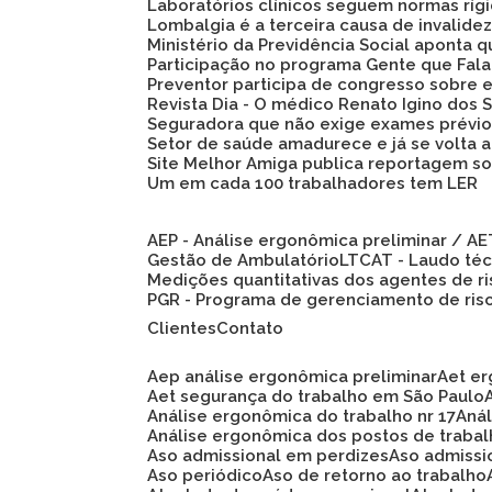
Laboratórios clínicos seguem normas ríg
Lombalgia é a terceira causa de invalid
Ministério da Previdência Social aponta
Participação no programa Gente que Fala
Preventor participa de congresso sobre
Revista Dia - O médico Renato Igino dos S
Seguradora que não exige exames prévio
Setor de saúde amadurece e já se volta 
Site Melhor Amiga publica reportagem s
Um em cada 100 trabalhadores tem LER
AEP - Análise ergonômica preliminar / A
Gestão de Ambulatório
LTCAT - Laudo té
Medições quantitativas dos agentes de r
PGR - Programa de gerenciamento de ris
Clientes
Contato
Aep análise ergonômica preliminar
Aet e
Aet segurança do trabalho em São Paulo
Análise ergonômica do trabalho nr 17
An
Análise ergonômica dos postos de traba
Aso admissional em perdizes
Aso admiss
Aso periódico
Aso de retorno ao trabalho