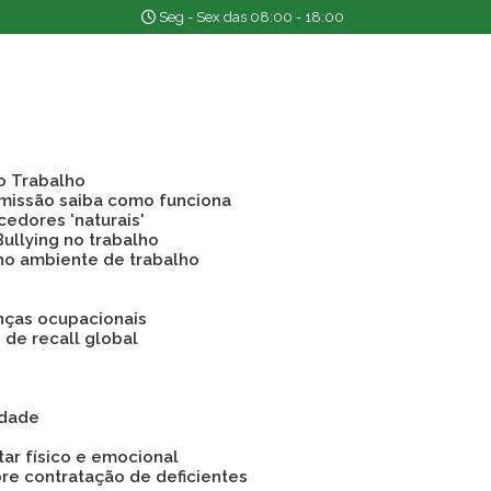
Seg - Sex das 08:00 - 18:00
o Trabalho
emissão saiba como funciona
cedores 'naturais'
Bullying no trabalho
 no ambiente de trabalho
nças ocupacionais
o de recall global
idade
tar físico e emocional
bre contratação de deficientes