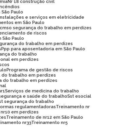
omia
Nr 18 construção civil
 incêndios
m São Paulo
instalações e serviços em eletricidade
mentos em São Paulo
Pcmso segurança do trabalho em perdizes
renciamento de riscos
m São Paulo
egurança do trabalho em perdizes
s
Ppp para aposentadoria em São Paulo
rança do trabalho
ional em perdizes
iscos
ulo
Programa de gestão de riscos
a do trabalho em perdizes
a do trabalho em perdizes
nal
nr1
Serviços de medicina do trabalho
segurança e saúde do trabalho
Sst esocial
Sst segurança do trabalho
 normas regulamentadoras
Treinamento nr
 nr10 em perdizes
zes
Treinamento de nr12 em São Paulo
reinamento nr33
Treinamento nr5