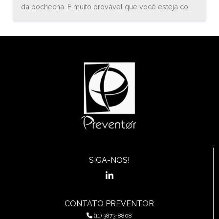
da bochecha. É muito provável que você esteja com
uma inflamação conhecida como estomatite. O
médico especialista em gastroenterologia, Bruno
Sander, explica que “a estomatite é uma inflamação
do revestimento mucoso de qualquer uma das
estruturas da cavidade oral (boca) e orofaringe, que
pode envolver a região das bochechas, gengivas,
língua, lábios, garganta, ou assoalho da boca.”
SIGA-NOS!
CONTATO PREVENTOR
(11) 3873-8808