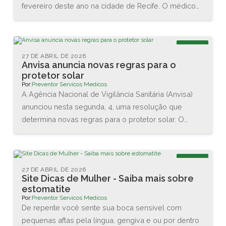
fevereiro deste ano na cidade de Recife. O médico
Renato Igino dos Santos, diretor da PREVENTOR,
esteve acompanhado do médico e professor Carlos
Maurício, da DCA Ergonomia, e juntos conheceram as
Blog
novas tecnologias disponíveis na área. Também
27 DE ABRIL DE 2026
Anvisa anuncia novas regras para o
assistiram diversas palestras sobre as interações
protetor solar
entre o homem e o trabalho.
Por:
Preventor Servicos Medicos
A Agência Nacional de Vigilância Sanitária (Anvisa)
anunciou nesta segunda, 4, uma resolução que
determina novas regras para o protetor solar. O
objetivo é garantir a proteção da pele dos usuários
brasileiros. As principais mudanças são no valor
mínimo do Fator de Proteção Solar (FPS), que vai
Blog
aumentar de 2 para 6, e na proteção contra os raios
27 DE ABRIL DE 2026
Site Dicas de Mulher - Saiba mais sobre
UVA, que agora terá que ser de no mínimo 1/3 do
estomatite
valor do FPS declarado.
Por:
Preventor Servicos Medicos
De repente você sente sua boca sensível com
pequenas aftas pela língua, gengiva e ou por dentro