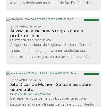
fevereiro deste ano na cidade de Recife. O médico
Renato Igino dos Santos, diretor da PREVENTOR,
esteve acompanhado do médico e professor Carlos
Maurício, da DCA Ergonomia, e juntos conheceram as
Blog
novas tecnologias disponíveis na área. Também
27 DE ABRIL DE 2026
Anvisa anuncia novas regras para o
assistiram diversas palestras sobre as interações
protetor solar
entre o homem e o trabalho.
Por:
Preventor Servicos Medicos
A Agência Nacional de Vigilância Sanitária (Anvisa)
anunciou nesta segunda, 4, uma resolução que
determina novas regras para o protetor solar. O
objetivo é garantir a proteção da pele dos usuários
brasileiros. As principais mudanças são no valor
mínimo do Fator de Proteção Solar (FPS), que vai
Blog
aumentar de 2 para 6, e na proteção contra os raios
27 DE ABRIL DE 2026
Site Dicas de Mulher - Saiba mais sobre
UVA, que agora terá que ser de no mínimo 1/3 do
estomatite
valor do FPS declarado.
Por:
Preventor Servicos Medicos
De repente você sente sua boca sensível com
pequenas aftas pela língua, gengiva e ou por dentro