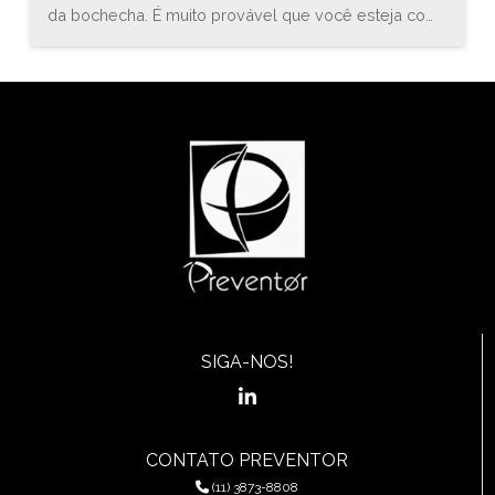
da bochecha. É muito provável que você esteja com
uma inflamação conhecida como estomatite. O
médico especialista em gastroenterologia, Bruno
Sander, explica que “a estomatite é uma inflamação
do revestimento mucoso de qualquer uma das
estruturas da cavidade oral (boca) e orofaringe, que
pode envolver a região das bochechas, gengivas,
língua, lábios, garganta, ou assoalho da boca.”
SIGA-NOS!
CONTATO PREVENTOR
(11) 3873-8808