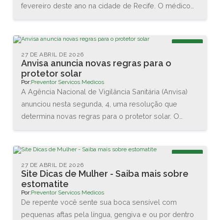
fevereiro deste ano na cidade de Recife. O médico
Renato Igino dos Santos, diretor da PREVENTOR,
esteve acompanhado do médico e professor Carlos
Maurício, da DCA Ergonomia, e juntos conheceram as
Blog
novas tecnologias disponíveis na área. Também
27 DE ABRIL DE 2026
Anvisa anuncia novas regras para o
assistiram diversas palestras sobre as interações
protetor solar
entre o homem e o trabalho.
Por:
Preventor Servicos Medicos
A Agência Nacional de Vigilância Sanitária (Anvisa)
anunciou nesta segunda, 4, uma resolução que
determina novas regras para o protetor solar. O
objetivo é garantir a proteção da pele dos usuários
brasileiros. As principais mudanças são no valor
mínimo do Fator de Proteção Solar (FPS), que vai
Blog
aumentar de 2 para 6, e na proteção contra os raios
27 DE ABRIL DE 2026
Site Dicas de Mulher - Saiba mais sobre
UVA, que agora terá que ser de no mínimo 1/3 do
estomatite
valor do FPS declarado.
Por:
Preventor Servicos Medicos
De repente você sente sua boca sensível com
pequenas aftas pela língua, gengiva e ou por dentro