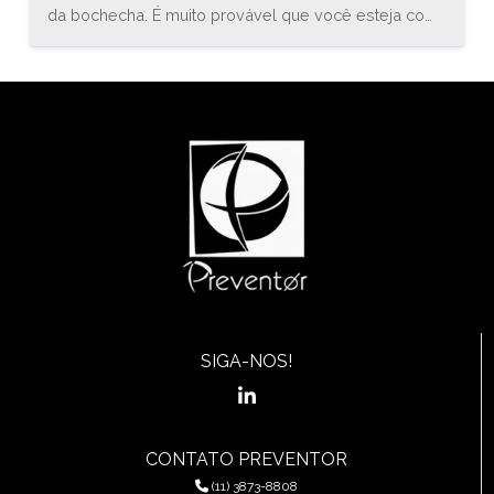
da bochecha. É muito provável que você esteja com
uma inflamação conhecida como estomatite. O
médico especialista em gastroenterologia, Bruno
Sander, explica que “a estomatite é uma inflamação
do revestimento mucoso de qualquer uma das
estruturas da cavidade oral (boca) e orofaringe, que
pode envolver a região das bochechas, gengivas,
língua, lábios, garganta, ou assoalho da boca.”
SIGA-NOS!
CONTATO PREVENTOR
(11) 3873-8808