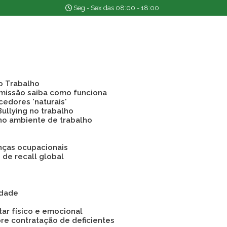
Seg - Sex das 08:00 - 18:00
o Trabalho
emissão saiba como funciona
cedores 'naturais'
Bullying no trabalho
 no ambiente de trabalho
nças ocupacionais
o de recall global
idade
tar físico e emocional
bre contratação de deficientes