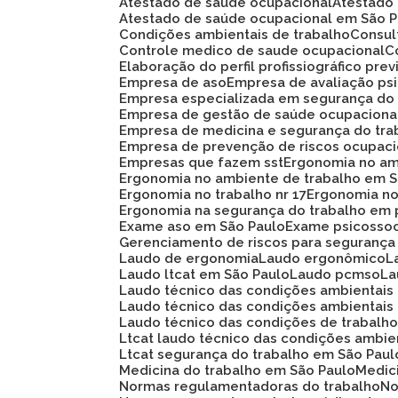
Atestado de saúde ocupacional
Atestad
Atestado de saúde ocupacional em São 
Condições ambientais de trabalho
Consu
Controle medico de saude ocupacional
Elaboração do perfil profissiográfico prev
Empresa de aso
Empresa de avaliação ps
Empresa especializada em segurança do
Empresa de gestão de saúde ocupaciona
Empresa de medicina e segurança do tra
Empresa de prevenção de riscos ocupaci
Empresas que fazem sst
Ergonomia no am
Ergonomia no ambiente de trabalho em 
Ergonomia no trabalho nr 17
Ergonomia n
Ergonomia na segurança do trabalho em 
Exame aso em São Paulo
Exame psicosso
Gerenciamento de riscos para segurança
Laudo de ergonomia
Laudo ergonômico
Laudo ltcat em São Paulo
Laudo pcmso
L
Laudo técnico das condições ambientais
Laudo técnico das condições ambientais
Laudo técnico das condições de trabalh
Ltcat laudo técnico das condições ambie
Ltcat segurança do trabalho em São Paul
Medicina do trabalho em São Paulo
Medi
Normas regulamentadoras do trabalho
N