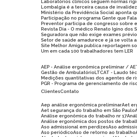
Laboratórios clínicos seguem normas ríg
Lombalgia é a terceira causa de invalid
Ministério da Previdência Social aponta
Participação no programa Gente que Fala
Preventor participa de congresso sobre
Revista Dia - O médico Renato Igino dos S
Seguradora que não exige exames prévio
Setor de saúde amadurece e já se volta 
Site Melhor Amiga publica reportagem s
Um em cada 100 trabalhadores tem LER
AEP - Análise ergonômica preliminar / A
Gestão de Ambulatório
LTCAT - Laudo té
Medições quantitativas dos agentes de r
PGR - Programa de gerenciamento de ris
Clientes
Contato
Aep análise ergonômica preliminar
Aet e
Aet segurança do trabalho em São Paulo
Análise ergonômica do trabalho nr 17
An
Análise ergonômica dos postos de traba
Aso admissional em perdizes
Aso admiss
Aso periódico
Aso de retorno ao trabalho