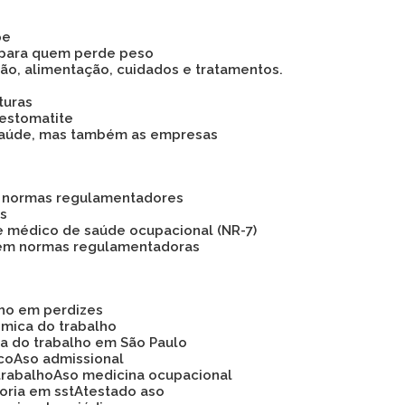
pe
 para quem perde peso
são, alimentação, cuidados e tratamentos.
turas
 estomatite
 a saúde, mas também as empresas
as normas regulamentadores
os
e médico de saúde ocupacional (NR-7)
 em normas regulamentadoras
lho em perdizes
ômica do trabalho
ca do trabalho em São Paulo
ico
Aso admissional
trabalho
Aso medicina ocupacional
soria em sst
Atestado aso