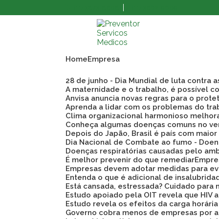
(11) 3873-8808
(11) 3862-9609
Home
Empresa
28 de junho - Dia Mundial de luta contra 
A maternidade e o trabalho, é possível co
Anvisa anuncia novas regras para o prote
Aprenda a lidar com os problemas do tra
Clima organizacional harmonioso melho
Conheça algumas doenças comuns no ve
Depois do Japão, Brasil é país com maio
Dia Nacional de Combate ao fumo - Doen
Doenças respiratórias causadas pelo am
É melhor prevenir do que remediar
Empre
Empresas devem adotar medidas para evi
Entenda o que é adicional de insalubrid
Está cansada, estressada? Cuidado para 
Estudo apoiado pela OIT revela que HIV
Estudo revela os efeitos da carga horári
Governo cobra menos de empresas por a