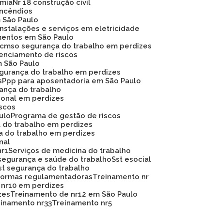
omia
Nr 18 construção civil
 incêndios
m São Paulo
instalações e serviços em eletricidade
mentos em São Paulo
Pcmso segurança do trabalho em perdizes
renciamento de riscos
m São Paulo
egurança do trabalho em perdizes
s
Ppp para aposentadoria em São Paulo
rança do trabalho
ional em perdizes
iscos
ulo
Programa de gestão de riscos
a do trabalho em perdizes
a do trabalho em perdizes
nal
nr1
Serviços de medicina do trabalho
segurança e saúde do trabalho
Sst esocial
Sst segurança do trabalho
 normas regulamentadoras
Treinamento nr
 nr10 em perdizes
zes
Treinamento de nr12 em São Paulo
reinamento nr33
Treinamento nr5