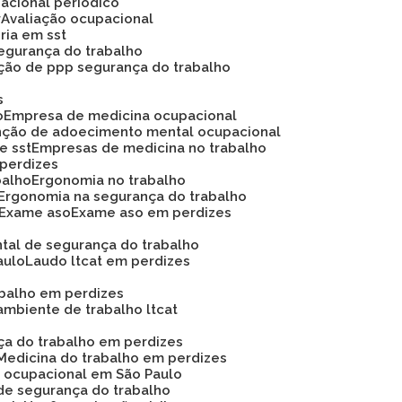
acional periódico
r
Avaliação ocupacional
oria em sst
 segurança do trabalho
ação de ppp segurança do trabalho
s
o
Empresa de medicina ocupacional
nção de adoecimento mental ocupacional
e sst
Empresas de medicina no trabalho
 perdizes
balho
Ergonomia no trabalho
Ergonomia na segurança do trabalho
Exame aso
Exame aso em perdizes
ntal de segurança do trabalho
aulo
Laudo ltcat em perdizes
abalho em perdizes
ambiente de trabalho ltcat
nça do trabalho em perdizes
Medicina do trabalho em perdizes
na ocupacional em São Paulo
de segurança do trabalho