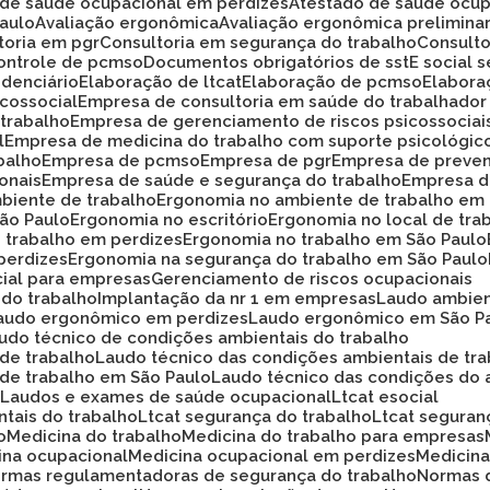
o de saúde ocupacional em perdizes
Atestado de saúde ocup
Paulo
Avaliação ergonômica
Avaliação ergonômica prelimina
ltoria em pgr
Consultoria em segurança do trabalho
Consult
Controle de pcmso
Documentos obrigatórios de sst
E social
idenciário
Elaboração de ltcat
Elaboração de pcmso
Elabor
icossocial
Empresa de consultoria em saúde do trabalhador
 trabalho
Empresa de gerenciamento de riscos psicossociai
l
Empresa de medicina do trabalho com suporte psicológic
balho
Empresa de pcmso
Empresa de pgr
Empresa de preve
onais
Empresa de saúde e segurança do trabalho
Empresa d
biente de trabalho
Ergonomia no ambiente de trabalho em
São Paulo
Ergonomia no escritório
Ergonomia no local de tra
o trabalho em perdizes
Ergonomia no trabalho em São Paulo
perdizes
Ergonomia na segurança do trabalho em São Paulo
cial para empresas
Gerenciamento de riscos ocupacionais
 do trabalho
Implantação da nr 1 em empresas
Laudo ambie
Laudo ergonômico em perdizes
Laudo ergonômico em São P
audo técnico de condições ambientais do trabalho
 de trabalho
Laudo técnico das condições ambientais de tr
 de trabalho em São Paulo
Laudo técnico das condições do 
o
Laudos e exames de saúde ocupacional
Ltcat esocial
ntais do trabalho
Ltcat segurança do trabalho
Ltcat segura
o
Medicina do trabalho
Medicina do trabalho para empresas
cina ocupacional
Medicina ocupacional em perdizes
Medici
ormas regulamentadoras de segurança do trabalho
Normas 