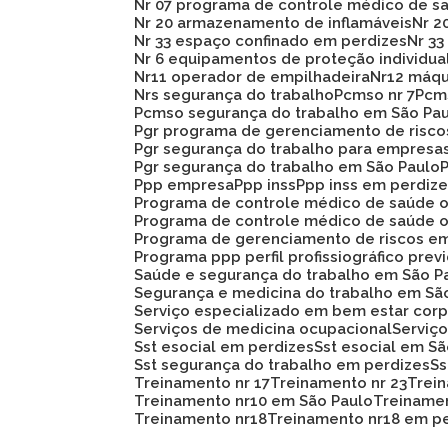
Nr 07 programa de controle médico de s
Nr 20 armazenamento de inflamáveis
Nr 
Nr 33 espaço confinado em perdizes
Nr 
Nr 6 equipamentos de proteção individua
Nr11 operador de empilhadeira
Nr12 máq
Nrs segurança do trabalho
Pcmso nr 7
Pc
Pcmso segurança do trabalho em São Pa
Pgr programa de gerenciamento de risc
Pgr segurança do trabalho para empresa
Pgr segurança do trabalho em São Paulo
Ppp empresa
Ppp inss
Ppp inss em perdiz
Programa de controle médico de saúde 
Programa de controle médico de saúde 
Programa de gerenciamento de riscos e
Programa ppp perfil profissiográfico prev
Saúde e segurança do trabalho em São P
Segurança e medicina do trabalho em Sã
Serviço especializado em bem estar corp
Serviços de medicina ocupacional
Servi
Sst esocial em perdizes
Sst esocial em S
Sst segurança do trabalho em perdizes
S
Treinamento nr 17
Treinamento nr 23
Trei
Treinamento nr10 em São Paulo
Treiname
Treinamento nr18
Treinamento nr18 em p