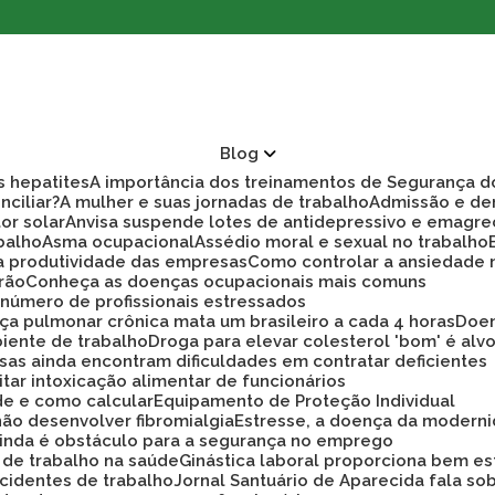
Blog
as hepatites
A importância dos treinamentos de Segurança d
nciliar?
A mulher e suas jornadas de trabalho
Admissão e d
tor solar
Anvisa suspende lotes de antidepressivo e emagre
balho
Asma ocupacional
Assédio moral e sexual no trabalho
ra produtividade das empresas
Como controlar a ansiedade
rão
Conheça as doenças ocupacionais mais comuns
r número de profissionais estressados
ça pulmonar crônica mata um brasileiro a cada 4 horas
Doe
biente de trabalho
Droga para elevar colesterol 'bom' é alv
sas ainda encontram dificuldades em contratar deficientes
tar intoxicação alimentar de funcionários
ade e como calcular
Equipamento de Proteção Individual
não desenvolver fibromialgia
Estresse, a doença da modern
 ainda é obstáculo para a segurança no emprego
a de trabalho na saúde
Ginástica laboral proporciona bem es
cidentes de trabalho
Jornal Santuário de Aparecida fala so