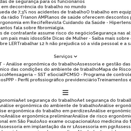
idas de segurança para os funcionários
ez em decorrência do trabalho no mundo
 queda de 7,3% nos acidentes de trabalho
O trabalho em equi
 da rádio Trianon AM
Planos de saúde oferecem descontos
 ergonomia em Recife
Revista Cuidando da Saúde - Hiperten
antos fala sobre fibromialgia.
s de contratante assume risco do negócio
Segurança nas al
a um país mais idoso
Site Dicas de Mulher - Saiba mais sobre
obre LER
Trabalhar 12 h não prejudica só a vida pessoal e
Serviços
ET - Análise ergonômica do trabalho
Assessoria e gestão d
cnico das condições do ambiente de trabalho
Mapa de Risc
isco
Mensageria – SST eSocial
PCMSO - Programa de control
cos
PPP - Perfil profissiográfico previdenciário
Treinamentos
rgonomia
Aet segurança do trabalho
Aet segurança do traba
Análise ergonômica do ambiente de trabalho
Análise ergon
álise ergonômica do trabalho em perdizes
Análise ergonômi
lho
Análise ergonômica preliminar
Análise de risco ergonôm
ional em São Paulo
Aso exame ocupacional
Aso medicina do 
Assessoria em implantação da nr 1
Assessoria em pgr
Asses