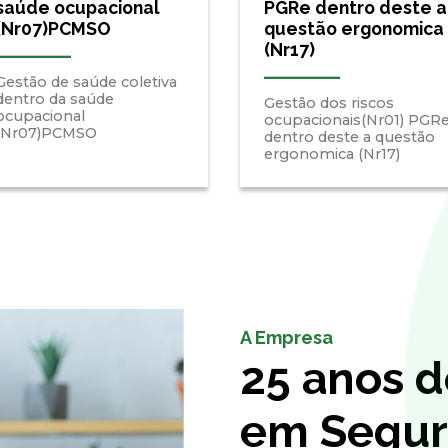
saúde ocupacional
PGRe dentro deste a
(Nr07)PCMSO
questão ergonomica
(Nr17)
Gestão de saúde coletiva
dentro da saúde
Gestão dos riscos
ocupacional
ocupacionais(Nr01) PGR
(Nr07)PCMSO
dentro deste a questão
ergonomica (Nr17)
A Empresa
25 anos d
em Segur