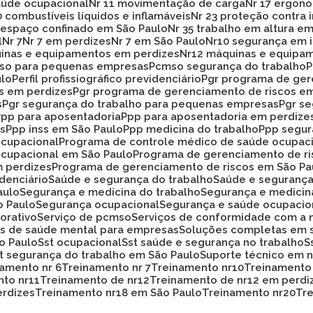
aúde ocupacional
Nr 11 movimentação de carga
Nr 17 ergon
20 combustíveis líquidos e inflamáveis
Nr 23 proteção contra
33 espaço confinado em São Paulo
Nr 35 trabalho em altura e
l
Nr 7
Nr 7 em perdizes
Nr 7 em São Paulo
Nr10 segurança em 
uinas e equipamentos em perdizes
Nr12 máquinas e equipa
mso para pequenas empresas
Pcmso segurança do trabalho
ulo
Perfil profissiográfico previdenciário
Pgr programa de ge
os em perdizes
Pgr programa de gerenciamento de riscos e
s
Pgr segurança do trabalho para pequenas empresas
Pgr s
Ppp para aposentadoria
Ppp para aposentadoria em perdize
es
Ppp inss em São Paulo
Ppp medicina do trabalho
Ppp segu
ocupacional
Programa de controle médico de saúde ocupac
ocupacional em São Paulo
Programa de gerenciamento de r
m perdizes
Programa de gerenciamento de riscos em São Pa
idenciário
Saúde e segurança do trabalho
Saúde e seguranç
aulo
Segurança e medicina do trabalho
Segurança e medicin
o Paulo
Segurança ocupacional
Segurança e saúde ocupacio
orativo
Serviço de pcmso
Serviços de conformidade com a 
ços de saúde mental para empresas
Soluções completas em 
ão Paulo
Sst ocupacional
Sst saúde e segurança no trabalho
st segurança do trabalho em São Paulo
Suporte técnico em
namento nr 6
Treinamento nr 7
Treinamento nr10
Treinamento
nto nr11
Treinamento de nr12
Treinamento de nr12 em perdi
erdizes
Treinamento nr18 em São Paulo
Treinamento nr20
T