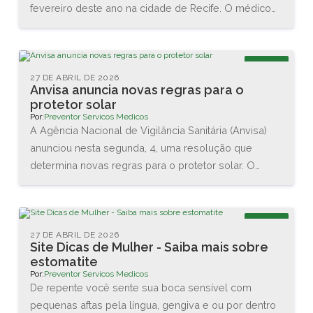
fevereiro deste ano na cidade de Recife. O médico
Renato Igino dos Santos, diretor da PREVENTOR,
esteve acompanhado do médico e professor Carlos
Maurício, da DCA Ergonomia, e juntos conheceram as
Blog
novas tecnologias disponíveis na área. Também
27 DE ABRIL DE 2026
Anvisa anuncia novas regras para o
assistiram diversas palestras sobre as interações
protetor solar
entre o homem e o trabalho.
Por:
Preventor Servicos Medicos
A Agência Nacional de Vigilância Sanitária (Anvisa)
anunciou nesta segunda, 4, uma resolução que
determina novas regras para o protetor solar. O
objetivo é garantir a proteção da pele dos usuários
brasileiros. As principais mudanças são no valor
mínimo do Fator de Proteção Solar (FPS), que vai
Blog
aumentar de 2 para 6, e na proteção contra os raios
27 DE ABRIL DE 2026
Site Dicas de Mulher - Saiba mais sobre
UVA, que agora terá que ser de no mínimo 1/3 do
estomatite
valor do FPS declarado.
Por:
Preventor Servicos Medicos
De repente você sente sua boca sensível com
pequenas aftas pela língua, gengiva e ou por dentro