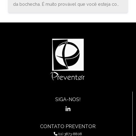
da bochecha. É muito provável que você esteja com
uma inflamação conhecida como estomatite. O
médico especialista em gastroenterologia, Bruno
Sander, explica que “a estomatite é uma inflamação
do revestimento mucoso de qualquer uma das
estruturas da cavidade oral (boca) e orofaringe, que
pode envolver a região das bochechas, gengivas,
língua, lábios, garganta, ou assoalho da boca.”
SIGA-NOS!
CONTATO PREVENTOR
(11) 3873-8808