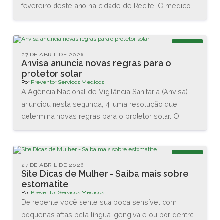
fevereiro deste ano na cidade de Recife. O médico
Renato Igino dos Santos, diretor da PREVENTOR,
esteve acompanhado do médico e professor Carlos
Maurício, da DCA Ergonomia, e juntos conheceram as
Blog
novas tecnologias disponíveis na área. Também
27 DE ABRIL DE 2026
Anvisa anuncia novas regras para o
assistiram diversas palestras sobre as interações
protetor solar
entre o homem e o trabalho.
Por:
Preventor Servicos Medicos
A Agência Nacional de Vigilância Sanitária (Anvisa)
anunciou nesta segunda, 4, uma resolução que
determina novas regras para o protetor solar. O
objetivo é garantir a proteção da pele dos usuários
brasileiros. As principais mudanças são no valor
mínimo do Fator de Proteção Solar (FPS), que vai
Blog
aumentar de 2 para 6, e na proteção contra os raios
27 DE ABRIL DE 2026
Site Dicas de Mulher - Saiba mais sobre
UVA, que agora terá que ser de no mínimo 1/3 do
estomatite
valor do FPS declarado.
Por:
Preventor Servicos Medicos
De repente você sente sua boca sensível com
pequenas aftas pela língua, gengiva e ou por dentro