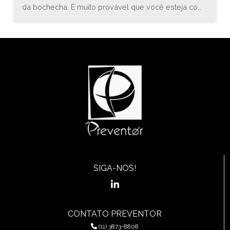
da bochecha. É muito provável que você esteja com
uma inflamação conhecida como estomatite. O
médico especialista em gastroenterologia, Bruno
Sander, explica que “a estomatite é uma inflamação
do revestimento mucoso de qualquer uma das
estruturas da cavidade oral (boca) e orofaringe, que
pode envolver a região das bochechas, gengivas,
língua, lábios, garganta, ou assoalho da boca.”
SIGA-NOS!
CONTATO PREVENTOR
(11) 3873-8808