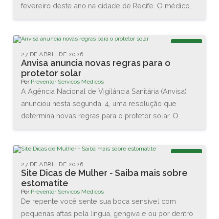
fevereiro deste ano na cidade de Recife. O médico
Renato Igino dos Santos, diretor da PREVENTOR,
esteve acompanhado do médico e professor Carlos
Maurício, da DCA Ergonomia, e juntos conheceram as
Blog
novas tecnologias disponíveis na área. Também
27 DE ABRIL DE 2026
Anvisa anuncia novas regras para o
assistiram diversas palestras sobre as interações
protetor solar
entre o homem e o trabalho.
Por:
Preventor Servicos Medicos
A Agência Nacional de Vigilância Sanitária (Anvisa)
anunciou nesta segunda, 4, uma resolução que
determina novas regras para o protetor solar. O
objetivo é garantir a proteção da pele dos usuários
brasileiros. As principais mudanças são no valor
mínimo do Fator de Proteção Solar (FPS), que vai
Blog
aumentar de 2 para 6, e na proteção contra os raios
27 DE ABRIL DE 2026
Site Dicas de Mulher - Saiba mais sobre
UVA, que agora terá que ser de no mínimo 1/3 do
estomatite
valor do FPS declarado.
Por:
Preventor Servicos Medicos
De repente você sente sua boca sensível com
pequenas aftas pela língua, gengiva e ou por dentro