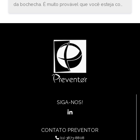
da bochecha. É muito provável que você esteja com
uma inflamação conhecida como estomatite. O
médico especialista em gastroenterologia, Bruno
Sander, explica que “a estomatite é uma inflamação
do revestimento mucoso de qualquer uma das
estruturas da cavidade oral (boca) e orofaringe, que
pode envolver a região das bochechas, gengivas,
língua, lábios, garganta, ou assoalho da boca.”
SIGA-NOS!
CONTATO PREVENTOR
(11) 3873-8808