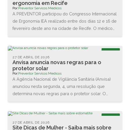
ergonomia em Recife
Por:
Preventor Servicos Medicos
A PREVENTOR participou do Congresso Internacional
de Ergonomia IEA realizado entre dos dias 12 e 16 de
fevereiro deste ano na cidade de Recife. O médico
Renato Igino dos Santos, diretor da PREVENTOR,
esteve acompanhado do médico e professor Carlos
Maurício, da DCA Ergonomia, e juntos conheceram as
Blog
novas tecnologias disponíveis na área. Também
27 DE ABRIL DE 2026
Anvisa anuncia novas regras para o
assistiram diversas palestras sobre as interações
protetor solar
entre o homem e o trabalho.
Por:
Preventor Servicos Medicos
A Agência Nacional de Vigilância Sanitária (Anvisa)
anunciou nesta segunda, 4, uma resolução que
determina novas regras para o protetor solar. O
objetivo é garantir a proteção da pele dos usuários
brasileiros. As principais mudanças são no valor
mínimo do Fator de Proteção Solar (FPS), que vai
Blog
aumentar de 2 para 6, e na proteção contra os raios
27 DE ABRIL DE 2026
Site Dicas de Mulher - Saiba mais sobre
UVA, que agora terá que ser de no mínimo 1/3 do