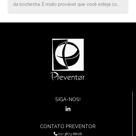
da bochecha. É muito provável que você esteja com
uma inflamação conhecida como estomatite. O
médico especialista em gastroenterologia, Bruno
Sander, explica que “a estomatite é uma inflamação
do revestimento mucoso de qualquer uma das
estruturas da cavidade oral (boca) e orofaringe, que
pode envolver a região das bochechas, gengivas,
língua, lábios, garganta, ou assoalho da boca.”
SIGA-NOS!
CONTATO PREVENTOR
(11) 3873-8808