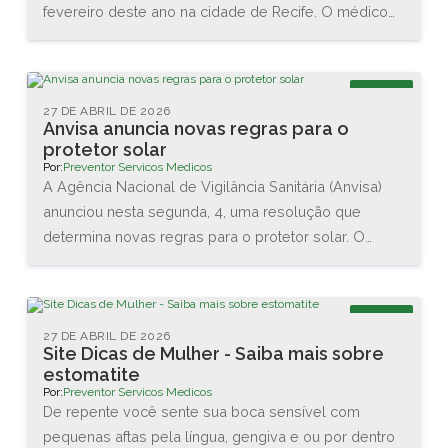
fevereiro deste ano na cidade de Recife. O médico
Renato Igino dos Santos, diretor da PREVENTOR,
esteve acompanhado do médico e professor Carlos
Maurício, da DCA Ergonomia, e juntos conheceram as
Blog
novas tecnologias disponíveis na área. Também
27 DE ABRIL DE 2026
Anvisa anuncia novas regras para o
assistiram diversas palestras sobre as interações
protetor solar
entre o homem e o trabalho.
Por:
Preventor Servicos Medicos
A Agência Nacional de Vigilância Sanitária (Anvisa)
anunciou nesta segunda, 4, uma resolução que
determina novas regras para o protetor solar. O
objetivo é garantir a proteção da pele dos usuários
brasileiros. As principais mudanças são no valor
mínimo do Fator de Proteção Solar (FPS), que vai
Blog
aumentar de 2 para 6, e na proteção contra os raios
27 DE ABRIL DE 2026
Site Dicas de Mulher - Saiba mais sobre
UVA, que agora terá que ser de no mínimo 1/3 do
estomatite
valor do FPS declarado.
Por:
Preventor Servicos Medicos
De repente você sente sua boca sensível com
pequenas aftas pela língua, gengiva e ou por dentro