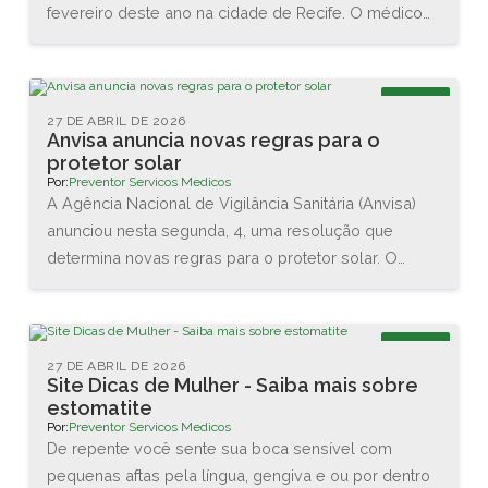
fevereiro deste ano na cidade de Recife. O médico
Renato Igino dos Santos, diretor da PREVENTOR,
esteve acompanhado do médico e professor Carlos
Maurício, da DCA Ergonomia, e juntos conheceram as
Blog
novas tecnologias disponíveis na área. Também
27 DE ABRIL DE 2026
Anvisa anuncia novas regras para o
assistiram diversas palestras sobre as interações
protetor solar
entre o homem e o trabalho.
Por:
Preventor Servicos Medicos
A Agência Nacional de Vigilância Sanitária (Anvisa)
anunciou nesta segunda, 4, uma resolução que
determina novas regras para o protetor solar. O
objetivo é garantir a proteção da pele dos usuários
brasileiros. As principais mudanças são no valor
mínimo do Fator de Proteção Solar (FPS), que vai
Blog
aumentar de 2 para 6, e na proteção contra os raios
27 DE ABRIL DE 2026
Site Dicas de Mulher - Saiba mais sobre
UVA, que agora terá que ser de no mínimo 1/3 do
estomatite
valor do FPS declarado.
Por:
Preventor Servicos Medicos
De repente você sente sua boca sensível com
pequenas aftas pela língua, gengiva e ou por dentro