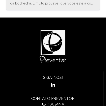
da bochecha. É muito provável que você esteja com
uma inflamação conhecida como estomatite. O
médico especialista em gastroenterologia, Bruno
Sander, explica que “a estomatite é uma inflamação
do revestimento mucoso de qualquer uma das
estruturas da cavidade oral (boca) e orofaringe, que
pode envolver a região das bochechas, gengivas,
língua, lábios, garganta, ou assoalho da boca.”
SIGA-NOS!
CONTATO PREVENTOR
(11) 3873-8808