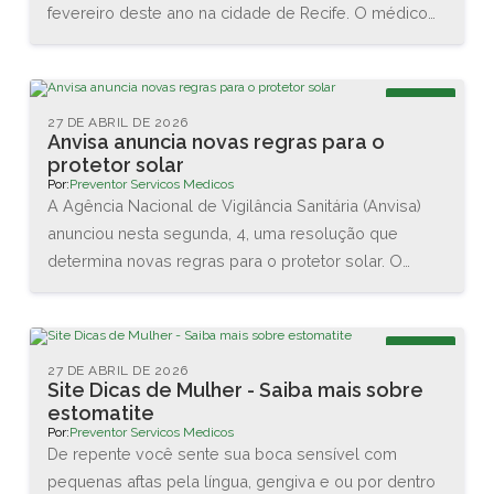
fevereiro deste ano na cidade de Recife. O médico
Renato Igino dos Santos, diretor da PREVENTOR,
esteve acompanhado do médico e professor Carlos
Maurício, da DCA Ergonomia, e juntos conheceram as
Blog
novas tecnologias disponíveis na área. Também
27 DE ABRIL DE 2026
Anvisa anuncia novas regras para o
assistiram diversas palestras sobre as interações
protetor solar
entre o homem e o trabalho.
Por:
Preventor Servicos Medicos
A Agência Nacional de Vigilância Sanitária (Anvisa)
anunciou nesta segunda, 4, uma resolução que
determina novas regras para o protetor solar. O
objetivo é garantir a proteção da pele dos usuários
brasileiros. As principais mudanças são no valor
mínimo do Fator de Proteção Solar (FPS), que vai
Blog
aumentar de 2 para 6, e na proteção contra os raios
27 DE ABRIL DE 2026
Site Dicas de Mulher - Saiba mais sobre
UVA, que agora terá que ser de no mínimo 1/3 do
estomatite
valor do FPS declarado.
Por:
Preventor Servicos Medicos
De repente você sente sua boca sensível com
pequenas aftas pela língua, gengiva e ou por dentro