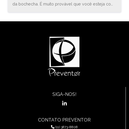
da bochecha. É muito provável que você esteja com
uma inflamação conhecida como estomatite. O
médico especialista em gastroenterologia, Bruno
Sander, explica que “a estomatite é uma inflamação
do revestimento mucoso de qualquer uma das
estruturas da cavidade oral (boca) e orofaringe, que
pode envolver a região das bochechas, gengivas,
língua, lábios, garganta, ou assoalho da boca.”
SIGA-NOS!
CONTATO PREVENTOR
(11) 3873-8808