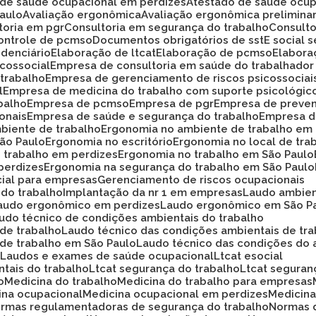
o de saúde ocupacional em perdizes
Atestado de saúde ocup
Paulo
Avaliação ergonômica
Avaliação ergonômica prelimina
ltoria em pgr
Consultoria em segurança do trabalho
Consult
Controle de pcmso
Documentos obrigatórios de sst
E social
idenciário
Elaboração de ltcat
Elaboração de pcmso
Elabor
icossocial
Empresa de consultoria em saúde do trabalhador
 trabalho
Empresa de gerenciamento de riscos psicossociai
l
Empresa de medicina do trabalho com suporte psicológic
balho
Empresa de pcmso
Empresa de pgr
Empresa de preve
onais
Empresa de saúde e segurança do trabalho
Empresa d
biente de trabalho
Ergonomia no ambiente de trabalho em
São Paulo
Ergonomia no escritório
Ergonomia no local de tra
o trabalho em perdizes
Ergonomia no trabalho em São Paulo
perdizes
Ergonomia na segurança do trabalho em São Paulo
cial para empresas
Gerenciamento de riscos ocupacionais
 do trabalho
Implantação da nr 1 em empresas
Laudo ambie
Laudo ergonômico em perdizes
Laudo ergonômico em São P
audo técnico de condições ambientais do trabalho
 de trabalho
Laudo técnico das condições ambientais de tr
 de trabalho em São Paulo
Laudo técnico das condições do 
o
Laudos e exames de saúde ocupacional
Ltcat esocial
ntais do trabalho
Ltcat segurança do trabalho
Ltcat segura
o
Medicina do trabalho
Medicina do trabalho para empresas
cina ocupacional
Medicina ocupacional em perdizes
Medici
ormas regulamentadoras de segurança do trabalho
Normas 