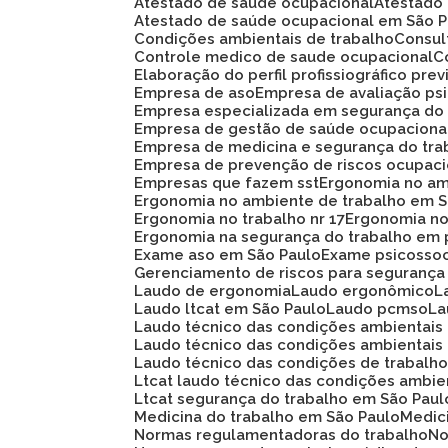
Atestado de saúde ocupacional
Atestad
Atestado de saúde ocupacional em São 
Condições ambientais de trabalho
Consu
Controle medico de saude ocupacional
Elaboração do perfil profissiográfico prev
Empresa de aso
Empresa de avaliação ps
Empresa especializada em segurança do
Empresa de gestão de saúde ocupaciona
Empresa de medicina e segurança do tra
Empresa de prevenção de riscos ocupaci
Empresas que fazem sst
Ergonomia no am
Ergonomia no ambiente de trabalho em 
Ergonomia no trabalho nr 17
Ergonomia n
Ergonomia na segurança do trabalho em 
Exame aso em São Paulo
Exame psicosso
Gerenciamento de riscos para segurança
Laudo de ergonomia
Laudo ergonômico
Laudo ltcat em São Paulo
Laudo pcmso
L
Laudo técnico das condições ambientais
Laudo técnico das condições ambientais
Laudo técnico das condições de trabalh
Ltcat laudo técnico das condições ambie
Ltcat segurança do trabalho em São Paul
Medicina do trabalho em São Paulo
Medi
Normas regulamentadoras do trabalho
N