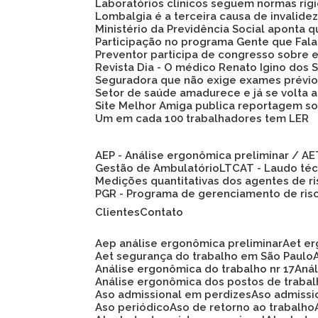
Laboratórios clínicos seguem normas ríg
Lombalgia é a terceira causa de invalid
Ministério da Previdência Social aponta
Participação no programa Gente que Fala
Preventor participa de congresso sobre
Revista Dia - O médico Renato Igino dos S
Seguradora que não exige exames prévio
Setor de saúde amadurece e já se volta 
Site Melhor Amiga publica reportagem s
Um em cada 100 trabalhadores tem LER
AEP - Análise ergonômica preliminar / A
Gestão de Ambulatório
LTCAT - Laudo té
Medições quantitativas dos agentes de r
PGR - Programa de gerenciamento de ris
Clientes
Contato
Aep análise ergonômica preliminar
Aet e
Aet segurança do trabalho em São Paulo
Análise ergonômica do trabalho nr 17
An
Análise ergonômica dos postos de traba
Aso admissional em perdizes
Aso admiss
Aso periódico
Aso de retorno ao trabalho