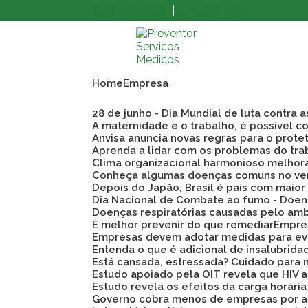
(11) 3873-8808
(11) 3862-9609
Home
Empresa
28 de junho - Dia Mundial de luta contra 
A maternidade e o trabalho, é possível co
Anvisa anuncia novas regras para o prote
Aprenda a lidar com os problemas do tra
Clima organizacional harmonioso melho
Conheça algumas doenças comuns no ve
Depois do Japão, Brasil é país com maio
Dia Nacional de Combate ao fumo - Doen
Doenças respiratórias causadas pelo am
É melhor prevenir do que remediar
Empre
Empresas devem adotar medidas para evi
Entenda o que é adicional de insalubrid
Está cansada, estressada? Cuidado para 
Estudo apoiado pela OIT revela que HIV
Estudo revela os efeitos da carga horári
Governo cobra menos de empresas por a