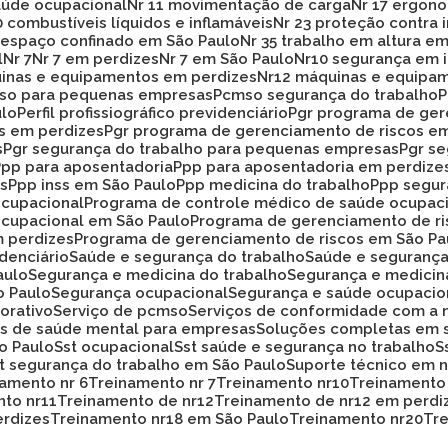
aúde ocupacional
Nr 11 movimentação de carga
Nr 17 ergon
20 combustíveis líquidos e inflamáveis
Nr 23 proteção contra
33 espaço confinado em São Paulo
Nr 35 trabalho em altura e
l
Nr 7
Nr 7 em perdizes
Nr 7 em São Paulo
Nr10 segurança em 
uinas e equipamentos em perdizes
Nr12 máquinas e equipa
mso para pequenas empresas
Pcmso segurança do trabalho
ulo
Perfil profissiográfico previdenciário
Pgr programa de ge
os em perdizes
Pgr programa de gerenciamento de riscos e
s
Pgr segurança do trabalho para pequenas empresas
Pgr s
Ppp para aposentadoria
Ppp para aposentadoria em perdize
es
Ppp inss em São Paulo
Ppp medicina do trabalho
Ppp segu
ocupacional
Programa de controle médico de saúde ocupac
ocupacional em São Paulo
Programa de gerenciamento de r
m perdizes
Programa de gerenciamento de riscos em São Pa
idenciário
Saúde e segurança do trabalho
Saúde e seguranç
aulo
Segurança e medicina do trabalho
Segurança e medicin
o Paulo
Segurança ocupacional
Segurança e saúde ocupacio
orativo
Serviço de pcmso
Serviços de conformidade com a 
ços de saúde mental para empresas
Soluções completas em 
ão Paulo
Sst ocupacional
Sst saúde e segurança no trabalho
st segurança do trabalho em São Paulo
Suporte técnico em
namento nr 6
Treinamento nr 7
Treinamento nr10
Treinamento
nto nr11
Treinamento de nr12
Treinamento de nr12 em perdi
erdizes
Treinamento nr18 em São Paulo
Treinamento nr20
T