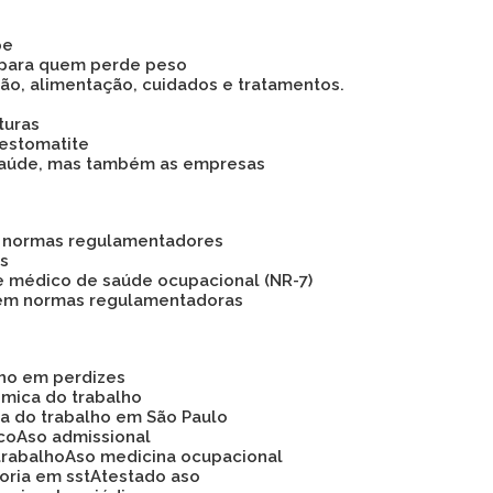
pe
 para quem perde peso
são, alimentação, cuidados e tratamentos.
turas
 estomatite
 a saúde, mas também as empresas
as normas regulamentadores
os
e médico de saúde ocupacional (NR-7)
 em normas regulamentadoras
lho em perdizes
ômica do trabalho
ca do trabalho em São Paulo
ico
Aso admissional
trabalho
Aso medicina ocupacional
soria em sst
Atestado aso