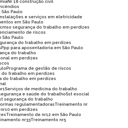
omia
Nr 18 construção civil
 incêndios
m São Paulo
instalações e serviços em eletricidade
mentos em São Paulo
Pcmso segurança do trabalho em perdizes
renciamento de riscos
m São Paulo
egurança do trabalho em perdizes
s
Ppp para aposentadoria em São Paulo
rança do trabalho
ional em perdizes
iscos
ulo
Programa de gestão de riscos
a do trabalho em perdizes
a do trabalho em perdizes
nal
nr1
Serviços de medicina do trabalho
segurança e saúde do trabalho
Sst esocial
Sst segurança do trabalho
 normas regulamentadoras
Treinamento nr
 nr10 em perdizes
zes
Treinamento de nr12 em São Paulo
reinamento nr33
Treinamento nr5