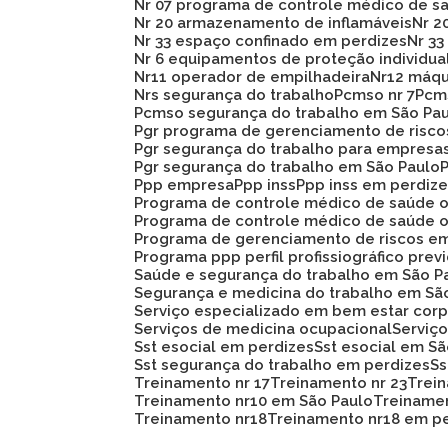
Nr 07 programa de controle médico de s
Nr 20 armazenamento de inflamáveis
Nr 
Nr 33 espaço confinado em perdizes
Nr 
Nr 6 equipamentos de proteção individua
Nr11 operador de empilhadeira
Nr12 máq
Nrs segurança do trabalho
Pcmso nr 7
Pc
Pcmso segurança do trabalho em São Pa
Pgr programa de gerenciamento de risc
Pgr segurança do trabalho para empresa
Pgr segurança do trabalho em São Paulo
Ppp empresa
Ppp inss
Ppp inss em perdiz
Programa de controle médico de saúde 
Programa de controle médico de saúde 
Programa de gerenciamento de riscos e
Programa ppp perfil profissiográfico prev
Saúde e segurança do trabalho em São P
Segurança e medicina do trabalho em Sã
Serviço especializado em bem estar corp
Serviços de medicina ocupacional
Servi
Sst esocial em perdizes
Sst esocial em S
Sst segurança do trabalho em perdizes
S
Treinamento nr 17
Treinamento nr 23
Trei
Treinamento nr10 em São Paulo
Treiname
Treinamento nr18
Treinamento nr18 em p