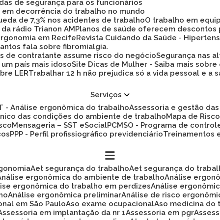
idas de segurança para os funcionários
ez em decorrência do trabalho no mundo
 queda de 7,3% nos acidentes de trabalho
O trabalho em equi
 da rádio Trianon AM
Planos de saúde oferecem descontos
 ergonomia em Recife
Revista Cuidando da Saúde - Hiperten
antos fala sobre fibromialgia.
s de contratante assume risco do negócio
Segurança nas al
a um país mais idoso
Site Dicas de Mulher - Saiba mais sobre
obre LER
Trabalhar 12 h não prejudica só a vida pessoal e
Serviços
ET - Análise ergonômica do trabalho
Assessoria e gestão d
cnico das condições do ambiente de trabalho
Mapa de Risc
isco
Mensageria – SST eSocial
PCMSO - Programa de control
cos
PPP - Perfil profissiográfico previdenciário
Treinamentos
rgonomia
Aet segurança do trabalho
Aet segurança do traba
Análise ergonômica do ambiente de trabalho
Análise ergon
álise ergonômica do trabalho em perdizes
Análise ergonômi
lho
Análise ergonômica preliminar
Análise de risco ergonôm
ional em São Paulo
Aso exame ocupacional
Aso medicina do 
Assessoria em implantação da nr 1
Assessoria em pgr
Asses