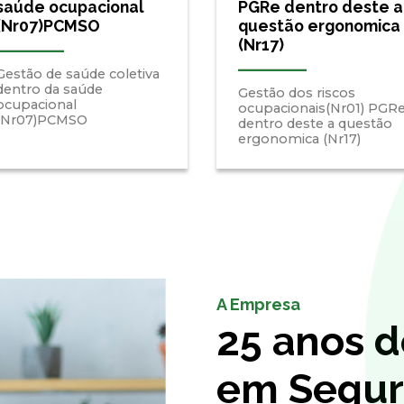
saúde ocupacional
PGRe dentro deste a
(Nr07)PCMSO
questão ergonomica
(Nr17)
Gestão de saúde coletiva
dentro da saúde
Gestão dos riscos
ocupacional
ocupacionais(Nr01) PGR
(Nr07)PCMSO
dentro deste a questão
ergonomica (Nr17)
A Empresa
25 anos d
em Segur