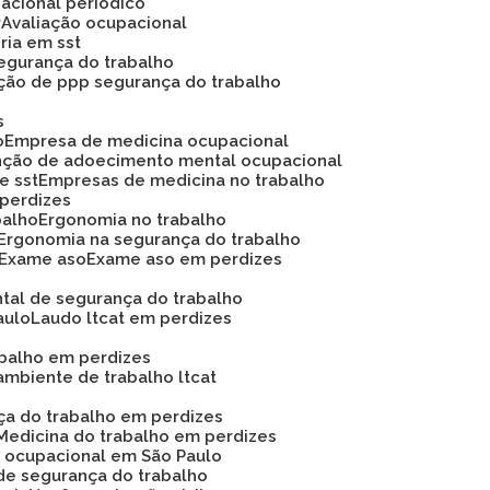
acional periódico
r
Avaliação ocupacional
oria em sst
 segurança do trabalho
ação de ppp segurança do trabalho
s
o
Empresa de medicina ocupacional
nção de adoecimento mental ocupacional
e sst
Empresas de medicina no trabalho
 perdizes
balho
Ergonomia no trabalho
Ergonomia na segurança do trabalho
Exame aso
Exame aso em perdizes
ntal de segurança do trabalho
aulo
Laudo ltcat em perdizes
abalho em perdizes
ambiente de trabalho ltcat
nça do trabalho em perdizes
Medicina do trabalho em perdizes
na ocupacional em São Paulo
de segurança do trabalho