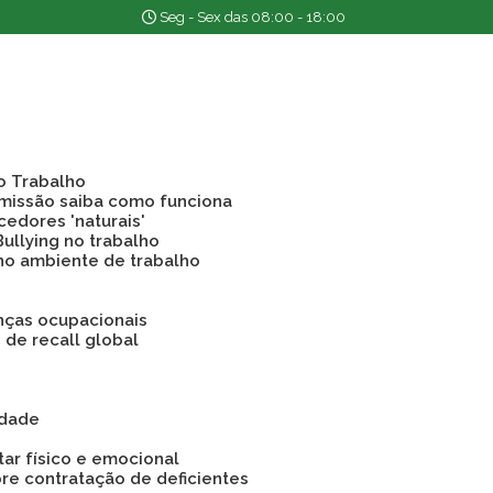
Seg - Sex das 08:00 - 18:00
o Trabalho
emissão saiba como funciona
cedores 'naturais'
Bullying no trabalho
 no ambiente de trabalho
nças ocupacionais
o de recall global
idade
tar físico e emocional
bre contratação de deficientes