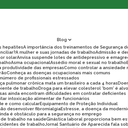
Blog
as hepatites
A importância dos treinamentos de Segurança d
nciliar?
A mulher e suas jornadas de trabalho
Admissão e d
tor solar
Anvisa suspende lotes de antidepressivo e emagre
balho
Asma ocupacional
Assédio moral e sexual no trabalho
ra produtividade das empresas
Como controlar a ansiedade
rão
Conheça as doenças ocupacionais mais comuns
r número de profissionais estressados
ça pulmonar crônica mata um brasileiro a cada 4 horas
Doe
biente de trabalho
Droga para elevar colesterol 'bom' é alv
sas ainda encontram dificuldades em contratar deficientes
tar intoxicação alimentar de funcionários
ade e como calcular
Equipamento de Proteção Individual
não desenvolver fibromialgia
Estresse, a doença da modern
 ainda é obstáculo para a segurança no emprego
a de trabalho na saúde
Ginástica laboral proporciona bem es
cidentes de trabalho
Jornal Santuário de Aparecida fala so