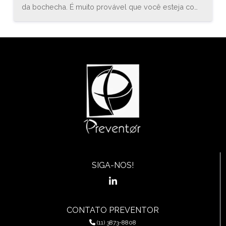
da bochecha. É muito provável que você esteja com
uma inflamação conhecida como estomatite. O
médico especialista em gastroenterologia, Bruno
Sander, explica que “a estomatite é uma inflamação
do revestimento mucoso de qualquer uma das
estruturas da cavidade oral (boca) e orofaringe, que
pode envolver a região das bochechas, gengivas,
língua, lábios, garganta, ou assoalho da boca.”
SIGA-NOS!
CONTATO PREVENTOR
(11) 3873-8808