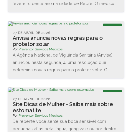
fevereiro deste ano na cidade de Recife. O médico
Renato Igino dos Santos, diretor da PREVENTOR,
esteve acompanhado do médico e professor Carlos
Maurício, da DCA Ergonomia, e juntos conheceram as
Blog
novas tecnologias disponíveis na área. Também
27 DE ABRIL DE 2026
Anvisa anuncia novas regras para o
assistiram diversas palestras sobre as interações
protetor solar
entre o homem e o trabalho.
Por:
Preventor Servicos Medicos
A Agência Nacional de Vigilância Sanitária (Anvisa)
anunciou nesta segunda, 4, uma resolução que
determina novas regras para o protetor solar. O
objetivo é garantir a proteção da pele dos usuários
brasileiros. As principais mudanças são no valor
mínimo do Fator de Proteção Solar (FPS), que vai
Blog
aumentar de 2 para 6, e na proteção contra os raios
27 DE ABRIL DE 2026
Site Dicas de Mulher - Saiba mais sobre
UVA, que agora terá que ser de no mínimo 1/3 do
estomatite
valor do FPS declarado.
Por:
Preventor Servicos Medicos
De repente você sente sua boca sensível com
pequenas aftas pela língua, gengiva e ou por dentro