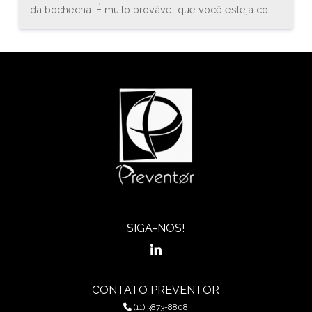
da bochecha. É muito provável que você esteja com
uma inflamação conhecida como estomatite. O
médico especialista em gastroenterologia, Bruno
Sander, explica que “a estomatite é uma inflamação
do revestimento mucoso de qualquer uma das
estruturas da cavidade oral (boca) e orofaringe, que
pode envolver a região das bochechas, gengivas,
língua, lábios, garganta, ou assoalho da boca.”
SIGA-NOS!
CONTATO PREVENTOR
(11) 3873-8808