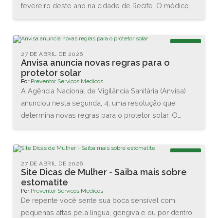
fevereiro deste ano na cidade de Recife. O médico
Renato Igino dos Santos, diretor da PREVENTOR,
esteve acompanhado do médico e professor Carlos
Maurício, da DCA Ergonomia, e juntos conheceram as
Blog
novas tecnologias disponíveis na área. Também
27 DE ABRIL DE 2026
Anvisa anuncia novas regras para o
assistiram diversas palestras sobre as interações
protetor solar
entre o homem e o trabalho.
Por:
Preventor Servicos Medicos
A Agência Nacional de Vigilância Sanitária (Anvisa)
anunciou nesta segunda, 4, uma resolução que
determina novas regras para o protetor solar. O
objetivo é garantir a proteção da pele dos usuários
brasileiros. As principais mudanças são no valor
mínimo do Fator de Proteção Solar (FPS), que vai
Blog
aumentar de 2 para 6, e na proteção contra os raios
27 DE ABRIL DE 2026
Site Dicas de Mulher - Saiba mais sobre
UVA, que agora terá que ser de no mínimo 1/3 do
estomatite
valor do FPS declarado.
Por:
Preventor Servicos Medicos
De repente você sente sua boca sensível com
pequenas aftas pela língua, gengiva e ou por dentro