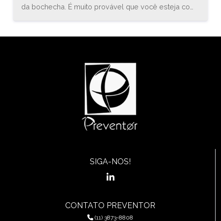
da bochecha. É muito provável que você esteja com
uma inflamação conhecida como estomatite. O
médico especialista em gastroenterologia, Bruno
Sander, explica que “a estomatite é uma inflamação
do revestimento mucoso de qualquer uma das
estruturas da cavidade oral (boca) e orofaringe, que
pode envolver a região das bochechas, gengivas,
língua, lábios, garganta, ou assoalho da boca.”
SIGA-NOS!
CONTATO PREVENTOR
(11) 3873-8808