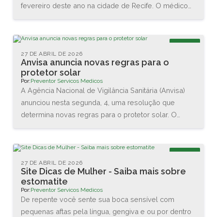
fevereiro deste ano na cidade de Recife. O médico
Renato Igino dos Santos, diretor da PREVENTOR,
esteve acompanhado do médico e professor Carlos
Maurício, da DCA Ergonomia, e juntos conheceram as
Blog
novas tecnologias disponíveis na área. Também
27 DE ABRIL DE 2026
Anvisa anuncia novas regras para o
assistiram diversas palestras sobre as interações
protetor solar
entre o homem e o trabalho.
Por:
Preventor Servicos Medicos
A Agência Nacional de Vigilância Sanitária (Anvisa)
anunciou nesta segunda, 4, uma resolução que
determina novas regras para o protetor solar. O
objetivo é garantir a proteção da pele dos usuários
brasileiros. As principais mudanças são no valor
mínimo do Fator de Proteção Solar (FPS), que vai
Blog
aumentar de 2 para 6, e na proteção contra os raios
27 DE ABRIL DE 2026
Site Dicas de Mulher - Saiba mais sobre
UVA, que agora terá que ser de no mínimo 1/3 do
estomatite
valor do FPS declarado.
Por:
Preventor Servicos Medicos
De repente você sente sua boca sensível com
pequenas aftas pela língua, gengiva e ou por dentro