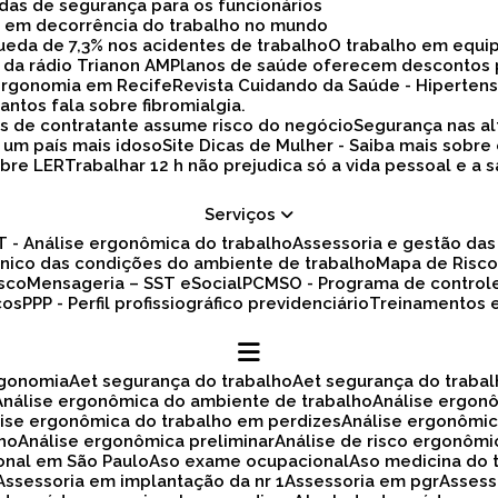
idas de segurança para os funcionários
ez em decorrência do trabalho no mundo
 queda de 7,3% nos acidentes de trabalho
O trabalho em equi
 da rádio Trianon AM
Planos de saúde oferecem descontos
 ergonomia em Recife
Revista Cuidando da Saúde - Hiperten
antos fala sobre fibromialgia.
s de contratante assume risco do negócio
Segurança nas al
a um país mais idoso
Site Dicas de Mulher - Saiba mais sobre
obre LER
Trabalhar 12 h não prejudica só a vida pessoal e
Serviços
ET - Análise ergonômica do trabalho
Assessoria e gestão d
cnico das condições do ambiente de trabalho
Mapa de Risc
isco
Mensageria – SST eSocial
PCMSO - Programa de control
cos
PPP - Perfil profissiográfico previdenciário
Treinamentos
rgonomia
Aet segurança do trabalho
Aet segurança do traba
Análise ergonômica do ambiente de trabalho
Análise ergon
álise ergonômica do trabalho em perdizes
Análise ergonômi
lho
Análise ergonômica preliminar
Análise de risco ergonôm
ional em São Paulo
Aso exame ocupacional
Aso medicina do 
Assessoria em implantação da nr 1
Assessoria em pgr
Asses