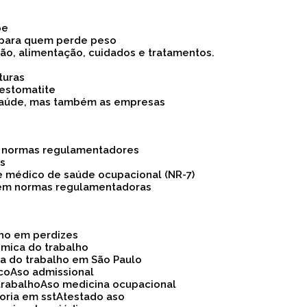
pe
 para quem perde peso
são, alimentação, cuidados e tratamentos.
turas
 estomatite
 a saúde, mas também as empresas
as normas regulamentadores
os
e médico de saúde ocupacional (NR-7)
 em normas regulamentadoras
lho em perdizes
ômica do trabalho
ca do trabalho em São Paulo
ico
Aso admissional
trabalho
Aso medicina ocupacional
soria em sst
Atestado aso