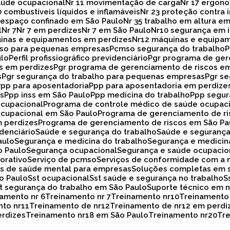
aúde ocupacional
Nr 11 movimentação de carga
Nr 17 ergon
20 combustíveis líquidos e inflamáveis
Nr 23 proteção contra
33 espaço confinado em São Paulo
Nr 35 trabalho em altura e
l
Nr 7
Nr 7 em perdizes
Nr 7 em São Paulo
Nr10 segurança em 
uinas e equipamentos em perdizes
Nr12 máquinas e equipa
mso para pequenas empresas
Pcmso segurança do trabalho
ulo
Perfil profissiográfico previdenciário
Pgr programa de ge
os em perdizes
Pgr programa de gerenciamento de riscos e
s
Pgr segurança do trabalho para pequenas empresas
Pgr s
Ppp para aposentadoria
Ppp para aposentadoria em perdize
es
Ppp inss em São Paulo
Ppp medicina do trabalho
Ppp segu
ocupacional
Programa de controle médico de saúde ocupac
ocupacional em São Paulo
Programa de gerenciamento de r
m perdizes
Programa de gerenciamento de riscos em São Pa
idenciário
Saúde e segurança do trabalho
Saúde e seguranç
aulo
Segurança e medicina do trabalho
Segurança e medicin
o Paulo
Segurança ocupacional
Segurança e saúde ocupacio
orativo
Serviço de pcmso
Serviços de conformidade com a 
ços de saúde mental para empresas
Soluções completas em 
ão Paulo
Sst ocupacional
Sst saúde e segurança no trabalho
st segurança do trabalho em São Paulo
Suporte técnico em
namento nr 6
Treinamento nr 7
Treinamento nr10
Treinamento
nto nr11
Treinamento de nr12
Treinamento de nr12 em perdi
erdizes
Treinamento nr18 em São Paulo
Treinamento nr20
T