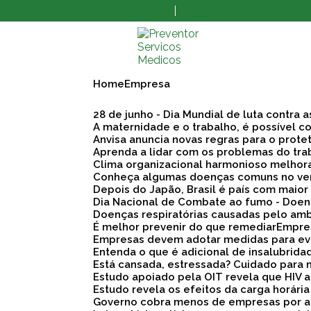
(11) 3873-8808
(11) 3862-9609
Home
Empresa
28 de junho - Dia Mundial de luta contra 
A maternidade e o trabalho, é possível co
Anvisa anuncia novas regras para o prote
Aprenda a lidar com os problemas do tra
Clima organizacional harmonioso melho
Conheça algumas doenças comuns no ve
Depois do Japão, Brasil é país com maio
Dia Nacional de Combate ao fumo - Doen
Doenças respiratórias causadas pelo am
É melhor prevenir do que remediar
Empre
Empresas devem adotar medidas para evi
Entenda o que é adicional de insalubrid
Está cansada, estressada? Cuidado para 
Estudo apoiado pela OIT revela que HIV
Estudo revela os efeitos da carga horári
Governo cobra menos de empresas por a