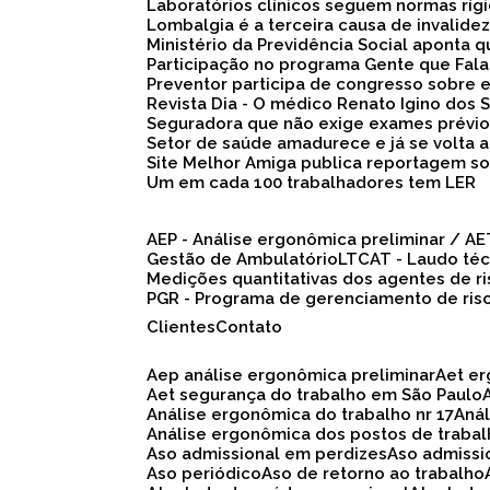
Laboratórios clínicos seguem normas ríg
Lombalgia é a terceira causa de invalid
Ministério da Previdência Social aponta
Participação no programa Gente que Fala
Preventor participa de congresso sobre
Revista Dia - O médico Renato Igino dos S
Seguradora que não exige exames prévio
Setor de saúde amadurece e já se volta 
Site Melhor Amiga publica reportagem s
Um em cada 100 trabalhadores tem LER
AEP - Análise ergonômica preliminar / A
Gestão de Ambulatório
LTCAT - Laudo té
Medições quantitativas dos agentes de r
PGR - Programa de gerenciamento de ris
Clientes
Contato
Aep análise ergonômica preliminar
Aet e
Aet segurança do trabalho em São Paulo
Análise ergonômica do trabalho nr 17
An
Análise ergonômica dos postos de traba
Aso admissional em perdizes
Aso admiss
Aso periódico
Aso de retorno ao trabalho