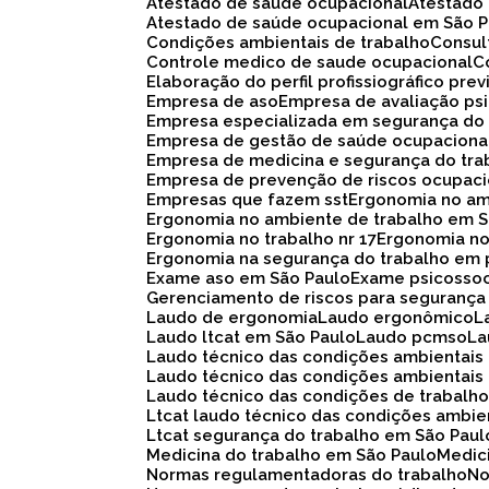
Atestado de saúde ocupacional
Atestad
Atestado de saúde ocupacional em São 
Condições ambientais de trabalho
Consu
Controle medico de saude ocupacional
Elaboração do perfil profissiográfico prev
Empresa de aso
Empresa de avaliação ps
Empresa especializada em segurança do
Empresa de gestão de saúde ocupaciona
Empresa de medicina e segurança do tra
Empresa de prevenção de riscos ocupaci
Empresas que fazem sst
Ergonomia no am
Ergonomia no ambiente de trabalho em 
Ergonomia no trabalho nr 17
Ergonomia n
Ergonomia na segurança do trabalho em 
Exame aso em São Paulo
Exame psicosso
Gerenciamento de riscos para segurança
Laudo de ergonomia
Laudo ergonômico
Laudo ltcat em São Paulo
Laudo pcmso
L
Laudo técnico das condições ambientais
Laudo técnico das condições ambientais
Laudo técnico das condições de trabalh
Ltcat laudo técnico das condições ambie
Ltcat segurança do trabalho em São Paul
Medicina do trabalho em São Paulo
Medi
Normas regulamentadoras do trabalho
N