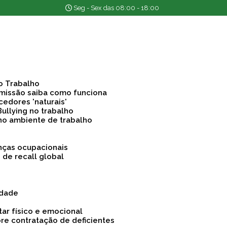
Seg - Sex das 08:00 - 18:00
o Trabalho
emissão saiba como funciona
cedores 'naturais'
Bullying no trabalho
 no ambiente de trabalho
nças ocupacionais
o de recall global
idade
tar físico e emocional
bre contratação de deficientes