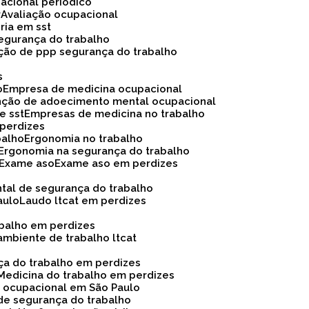
acional periódico
r
Avaliação ocupacional
oria em sst
 segurança do trabalho
ação de ppp segurança do trabalho
s
o
Empresa de medicina ocupacional
nção de adoecimento mental ocupacional
e sst
Empresas de medicina no trabalho
 perdizes
balho
Ergonomia no trabalho
Ergonomia na segurança do trabalho
Exame aso
Exame aso em perdizes
ntal de segurança do trabalho
aulo
Laudo ltcat em perdizes
abalho em perdizes
ambiente de trabalho ltcat
nça do trabalho em perdizes
Medicina do trabalho em perdizes
na ocupacional em São Paulo
de segurança do trabalho