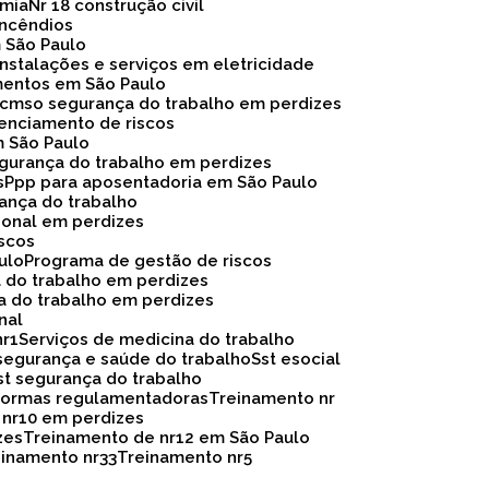
omia
Nr 18 construção civil
 incêndios
m São Paulo
instalações e serviços em eletricidade
mentos em São Paulo
Pcmso segurança do trabalho em perdizes
renciamento de riscos
m São Paulo
egurança do trabalho em perdizes
s
Ppp para aposentadoria em São Paulo
rança do trabalho
ional em perdizes
iscos
ulo
Programa de gestão de riscos
a do trabalho em perdizes
a do trabalho em perdizes
nal
nr1
Serviços de medicina do trabalho
segurança e saúde do trabalho
Sst esocial
Sst segurança do trabalho
 normas regulamentadoras
Treinamento nr
 nr10 em perdizes
zes
Treinamento de nr12 em São Paulo
reinamento nr33
Treinamento nr5