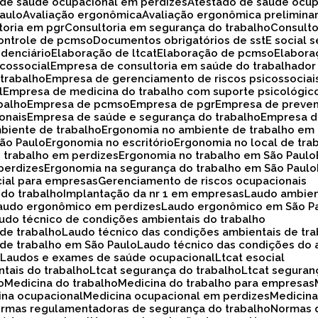
o de saúde ocupacional em perdizes
Atestado de saúde ocup
Paulo
Avaliação ergonômica
Avaliação ergonômica prelimina
ltoria em pgr
Consultoria em segurança do trabalho
Consult
Controle de pcmso
Documentos obrigatórios de sst
E social
idenciário
Elaboração de ltcat
Elaboração de pcmso
Elabor
icossocial
Empresa de consultoria em saúde do trabalhador
 trabalho
Empresa de gerenciamento de riscos psicossociai
l
Empresa de medicina do trabalho com suporte psicológic
balho
Empresa de pcmso
Empresa de pgr
Empresa de preve
onais
Empresa de saúde e segurança do trabalho
Empresa d
biente de trabalho
Ergonomia no ambiente de trabalho em
São Paulo
Ergonomia no escritório
Ergonomia no local de tra
o trabalho em perdizes
Ergonomia no trabalho em São Paulo
perdizes
Ergonomia na segurança do trabalho em São Paulo
cial para empresas
Gerenciamento de riscos ocupacionais
 do trabalho
Implantação da nr 1 em empresas
Laudo ambie
Laudo ergonômico em perdizes
Laudo ergonômico em São P
audo técnico de condições ambientais do trabalho
 de trabalho
Laudo técnico das condições ambientais de tr
 de trabalho em São Paulo
Laudo técnico das condições do 
o
Laudos e exames de saúde ocupacional
Ltcat esocial
ntais do trabalho
Ltcat segurança do trabalho
Ltcat segura
o
Medicina do trabalho
Medicina do trabalho para empresas
cina ocupacional
Medicina ocupacional em perdizes
Medici
ormas regulamentadoras de segurança do trabalho
Normas 