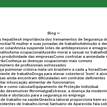
Blog
as hepatites
A importância dos treinamentos de Segurança d
nciliar?
A mulher e suas jornadas de trabalho
Admissão e d
tor solar
Anvisa suspende lotes de antidepressivo e emagre
balho
Asma ocupacional
Assédio moral e sexual no trabalho
ra produtividade das empresas
Como controlar a ansiedade
rão
Conheça as doenças ocupacionais mais comuns
r número de profissionais estressados
ça pulmonar crônica mata um brasileiro a cada 4 horas
Doe
biente de trabalho
Droga para elevar colesterol 'bom' é alv
sas ainda encontram dificuldades em contratar deficientes
tar intoxicação alimentar de funcionários
ade e como calcular
Equipamento de Proteção Individual
não desenvolver fibromialgia
Estresse, a doença da modern
 ainda é obstáculo para a segurança no emprego
a de trabalho na saúde
Ginástica laboral proporciona bem es
cidentes de trabalho
Jornal Santuário de Aparecida fala so