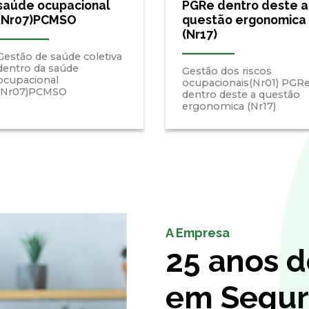
saúde ocupacional
PGRe dentro deste a
(Nr07)PCMSO
questão ergonomica
(Nr17)
Gestão de saúde coletiva
dentro da saúde
Gestão dos riscos
ocupacional
ocupacionais(Nr01) PGR
(Nr07)PCMSO
dentro deste a questão
ergonomica (Nr17)
A Empresa
25 anos d
em Segur