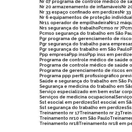
Nr 07 programa de controle médico de s
Nr 20 armazenamento de inflamáveis
Nr 
Nr 33 espaço confinado em perdizes
Nr 
Nr 6 equipamentos de proteção individua
Nr11 operador de empilhadeira
Nr12 máq
Nrs segurança do trabalho
Pcmso nr 7
Pc
Pcmso segurança do trabalho em São Pa
Pgr programa de gerenciamento de risc
Pgr segurança do trabalho para empresa
Pgr segurança do trabalho em São Paulo
Ppp empresa
Ppp inss
Ppp inss em perdiz
Programa de controle médico de saúde 
Programa de controle médico de saúde 
Programa de gerenciamento de riscos e
Programa ppp perfil profissiográfico prev
Saúde e segurança do trabalho em São P
Segurança e medicina do trabalho em Sã
Serviço especializado em bem estar corp
Serviços de medicina ocupacional
Servi
Sst esocial em perdizes
Sst esocial em S
Sst segurança do trabalho em perdizes
S
Treinamento nr 17
Treinamento nr 23
Trei
Treinamento nr10 em São Paulo
Treiname
Treinamento nr18
Treinamento nr18 em p